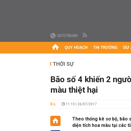
0975798489
QUY HOẠCH
THỊ TRƯỜNG
DỰ 
THỜI SỰ
Bão số 4 khiến 2 người
màu thiệt hại
D.L
11:10 | 26/07/2017
Theo thống kê sơ bộ, bão s
diện tích hoa màu tại các tỉ