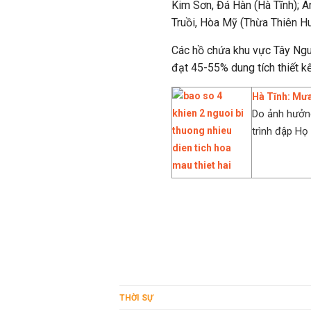
Kim Sơn, Đá Hàn (Hà Tĩnh); A
Truồi, Hòa Mỹ (Thừa Thiên Hu
Các hồ chứa khu vực Tây Ngu
đạt 45-55% dung tích thiết kế
Hà Tĩnh: Mưa
Do ảnh hưởn
trình đập Họ 
THỜI SỰ