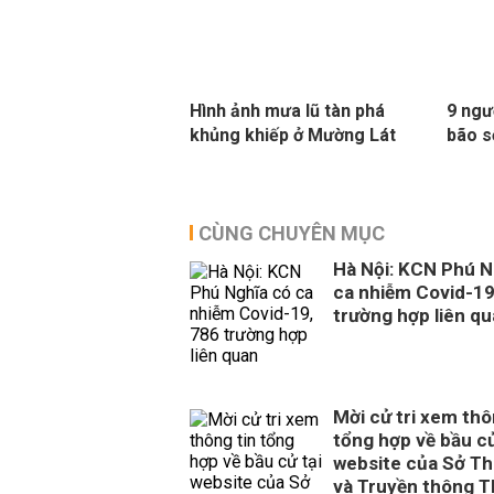
Hình ảnh mưa lũ tàn phá
9 ngư
khủng khiếp ở Mường Lát
bão s
CÙNG CHUYÊN MỤC
Hà Nội: KCN Phú N
ca nhiễm Covid-19
trường hợp liên q
Mời cử tri xem thô
tổng hợp về bầu cử
website của Sở Th
và Truyền thông 