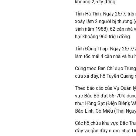
khoảng 2,5 tỷ đồng.
Tỉnh Hà Tĩnh: Ngày 25/7, trê
xoáy làm 2 người bị thương 
sinh năm 1988); 62 căn nhà và
hại khoảng 960 triệu đồng.
Tỉnh Đồng Tháp: Ngày 25/7/2
làm tốc mái 4 căn nhà và h
Cũng theo Ban Chỉ đạo Trung 
cửa xả đáy, hồ Tuyên Quang 
Theo báo cáo của Vụ Quản lý 
vực Bắc Bộ đạt 55-70% dung t
như: Hồng Sạt (Điện Biên); V
Bảo Linh, Gò Miếu (Thái Nguy
Các hồ chứa khu vực Bắc Trun
đầy và gần đầy nước, như: D