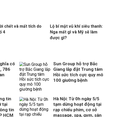
ời chết và mất tích do
Lộ bí mật vũ khí siêu thanh:
ố 4
Nga mất gì và Mỹ sẽ làm
được gì?
ghĩa có
Sun Group hỗ trợ Bắc
, 786
Giang lắp đặt Trung tâm
uan
Hồi sức tích cực quy mô
100 giường bệnh
ng tin
Hà Nội: Từ 0h ngày 5/5
 tại
tạm dừng hoạt động tại
ông tin
rạp chiếu phim, cơ sở
TP HCM
massage, spa, gym, sân