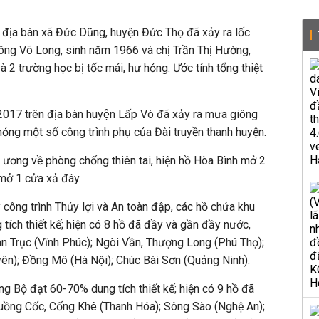
n địa bàn xã Đức Dũng, huyện Đức Thọ đã xảy ra lốc
(ông Võ Long, sinh năm 1966 và chị Trần Thị Hường,
 2 trường học bị tốc mái, hư hỏng. Ước tính tổng thiệt
017 trên địa bàn huyện Lấp Vò đã xảy ra mưa giông
ư hỏng một số công trình phụ của Đài truyền thanh huyện.
ương về phòng chống thiên tai, hiện hồ Hòa Bình mở 2
mở 1 cửa xả đáy.
công trình Thủy lợi và An toàn đập, các hồ chứa khu
ích thiết kế; hiện có 8 hồ đã đầy và gần đầy nước,
ân Trục (Vĩnh Phúc); Ngòi Vần, Thượng Long (Phú Thọ);
ên); Đồng Mô (Hà Nội); Chúc Bài Sơn (Quảng Ninh).
g Bộ đạt 60-70% dung tích thiết kế; hiện có 9 hồ đã
uồng Cốc, Cống Khê (Thanh Hóa); Sông Sào (Nghệ An);