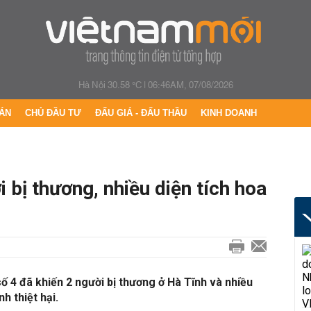
Hà Nội 30.58 °C
|
06:46AM, 07/08/2026
ÁN
CHỦ ĐẦU TƯ
ĐẤU GIÁ - ĐẤU THẦU
KINH DOANH
 bị thương, nhiều diện tích hoa
ố 4 đã khiến 2 người bị thương ở Hà Tĩnh và nhiều
nh thiệt hại.