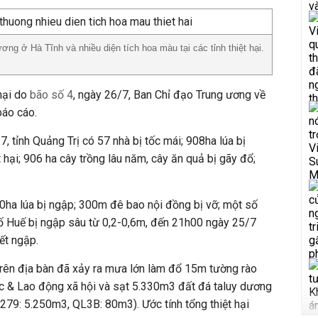
ơng ở Hà Tĩnh và nhiều diện tích hoa màu tại các tỉnh thiệt hại.
 hại do
bão số 4
, ngày 26/7, Ban Chỉ đạo Trung ương về
báo cáo.
7, tỉnh Quảng Trị có 57 nhà bị tốc mái; 908ha lúa bị
 hại; 906 ha cây trồng lâu năm, cây ăn quả bị gãy đổ;
70ha lúa bị ngập; 300m đê bao nội đồng bị vỡ; một số
ố Huế bị ngập sâu từ 0,2-0,6m, đến 21h00 ngày 25/7
ết ngập.
trên địa bàn đã xảy ra mưa lớn làm đổ 15m tường rào
c & Lao động xã hội và sạt 5.330m3 đất đá taluy dương
79: 5.250m3, QL3B: 80m3). Ước tính tổng thiệt hại