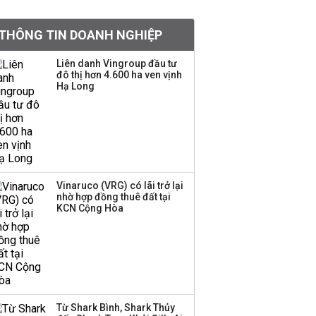
Việt Nam muốn phát
THÔNG TIN DOANH NGHIỆP
triển quỹ hưu trí: Từ tiết
kiệm gia đình thành
Liên danh Vingroup đầu tư
nguồn cấp vốn dài hạn
đô thị hơn 4.600 ha ven vịnh
và kinh nghiệm từ
Hạ Long
Malaysia
Quy mô quỹ PYN Elite
giảm hơn 2.100 tỷ đồng
sau tháng 7 ‘tồi tệ’
Vinaruco (VRG) có lãi trở lại
nhờ hợp đồng thuê đất tại
Iran xem xét cấm tàu
KCN Cộng Hòa
Mỹ qua eo biển
Hormuz, giá dầu bật
tăng trở lại
Thành viên HĐQT
VPBankS xin từ nhiệm
Từ Shark Bình, Shark Thủy