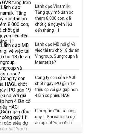
Lãnh đạo Vinamilk:
Tăng quy mô đàn bò
thêm 8.000 con, đã
chốt giá nguyên liệu
đến tháng 11
Lãnh đạo MB nói gì về
việc tài trợ cho 18 dự án
Vingroup, Sungroup và
Masterise?
Công ty con của HAGL
chốt ngày IPO gần 19
triệu cp với giá gấp hơn
4 lần cổ phiếu HAG
Giải ngân đầu tư công
quý III: Khi các siêu dự
án áp sát 'vạch đích'