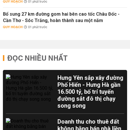
QUY HOẠCH
01 phút trước
Bổ sung 27 km đường gom hai bên cao tốc Châu Đốc -
Cần Thơ - Sóc Trăng, hoàn thành sau một năm
QUY HOẠCH
01 phút trước
ĐỌC NHIỀU NHẤT
Hưng Yên sắp xây đường
Phố Hiến - Hưng Hà gần
16.500 tỷ, bố trí tuyến
đường sắt đô thị chạy
song song
Doanh thu cho thuê đất
không bằng bán nhà liền