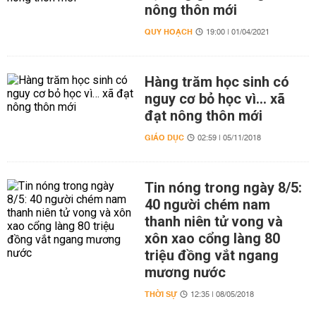
nông thôn mới
QUY HOẠCH
19:00 | 01/04/2021
Hàng trăm học sinh có
nguy cơ bỏ học vì… xã
đạt nông thôn mới
GIÁO DỤC
02:59 | 05/11/2018
Tin nóng trong ngày 8/5:
40 người chém nam
thanh niên tử vong và
xôn xao cổng làng 80
triệu đồng vắt ngang
mương nước
THỜI SỰ
12:35 | 08/05/2018