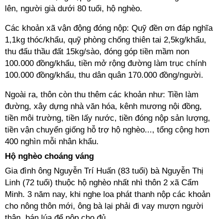
lên, người già dưới 80 tuổi, hộ nghèo.
Các khoản xã vận động đóng nộp: Quỹ đền ơn đáp nghĩa
1,1kg thóc/khẩu, quỹ phòng chống thiên tai 2,5kg/khẩu,
thu đấu thầu đất 15kg/sào, đóng góp tiền mầm non
100.000 đồng/khẩu, tiền mở rộng đường làm trục chính
100.000 đồng/khẩu, thu dân quân 170.000 đồng/người.
Ngoài ra, thôn còn thu thêm các khoản như: Tiền làm
đường, xây dựng nhà văn hóa, kênh mương nội đồng,
tiền môi trường, tiền lấy nước, tiền đóng nộp sản lượng,
tiền vận chuyển giống hỗ trợ hộ nghèo..., tổng cộng hơn
400 nghìn mỗi nhân khẩu.
Hộ nghèo choáng váng
Gia đình ông Nguyễn Trí Huấn (83 tuổi) bà Nguyễn Thị
Linh (72 tuổi) thuộc hộ nghèo nhất nhì thôn 2 xã Cẩm
Minh. 3 năm nay, khi nghe loa phát thanh nộp các khoản
cho nông thôn mới, ông bà lại phải đi vay mượn người
thân, bán lúa để nộp cho đủ.