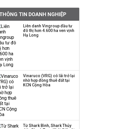
Việt Nam muốn phát
THÔNG TIN DOANH NGHIỆP
triển quỹ hưu trí: Từ tiết
kiệm gia đình thành
Liên danh Vingroup đầu tư
nguồn cấp vốn dài hạn
đô thị hơn 4.600 ha ven vịnh
và kinh nghiệm từ
Hạ Long
Malaysia
Quy mô quỹ PYN Elite
giảm hơn 2.100 tỷ đồng
sau tháng 7 ‘tồi tệ’
Vinaruco (VRG) có lãi trở lại
nhờ hợp đồng thuê đất tại
Iran xem xét cấm tàu
KCN Cộng Hòa
Mỹ qua eo biển
Hormuz, giá dầu bật
tăng trở lại
Thành viên HĐQT
VPBankS xin từ nhiệm
Từ Shark Bình, Shark Thủy