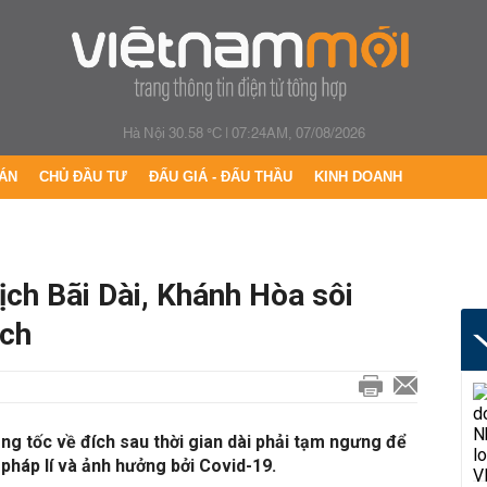
Hà Nội 30.58 °C
|
07:24AM, 07/08/2026
ÁN
CHỦ ĐẦU TƯ
ĐẤU GIÁ - ĐẤU THẦU
KINH DOANH
ịch Bãi Dài, Khánh Hòa sôi
ịch
ăng tốc về đích sau thời gian dài phải tạm ngưng để
 pháp lí và ảnh hưởng bởi Covid-19.