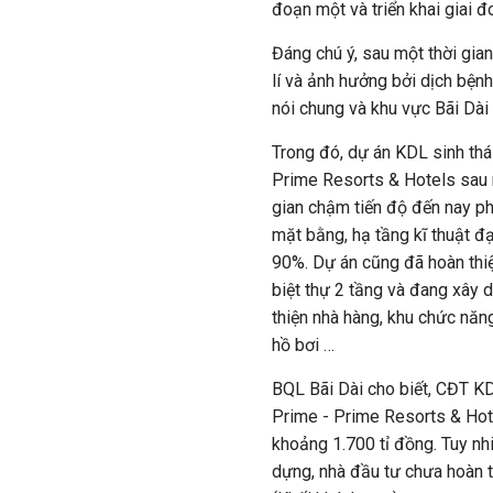
đoạn một và triển khai giai đ
Đáng chú ý, sau một thời gian
lí và ảnh hưởng bởi dịch bện
nói chung và khu vực Bãi Dài 
Trong đó, dự án KDL sinh thá
Prime Resorts
&
Hotels sau 
gian chậm tiến độ đến nay p
mặt bằng, hạ tầng kĩ thuật đ
90%. Dự án cũng đã hoàn thi
biệt thự 2 tầng và đang xây 
thiện nhà hàng, khu chức năng
hồ bơi …
BQL Bãi Dài cho biết, CĐT KD
Prime - Prime Resorts & Hote
khoảng 1.700 tỉ đồng. Tuy nhi
dựng, nhà đầu tư chưa hoàn 