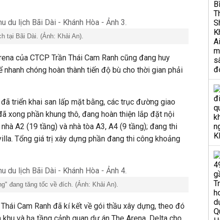
h tại Bãi Dài. (Ảnh: Khải An).
Arena của CTCP Trần Thái Cam Ranh cũng đang huy
nhanh chóng hoàn thành tiến độ bù cho thời gian phải
đã triển khai san lấp mặt bằng, các trục đường giao
đã xong phần khung thô, đang hoàn thiện lắp đặt nội
 nhà A2 (19 tầng) và nhà tòa A3, A4 (9 tầng); đang thi
lla. Tổng giá trị xây dựng phần đang thi công khoảng
g" đang tăng tốc về đích. (Ảnh: Khải An).
 Thái Cam Ranh đã kí kết về gói thầu xây dựng, theo đó
n khu và hạ tầng cảnh quan dự án The Arena. Delta cho