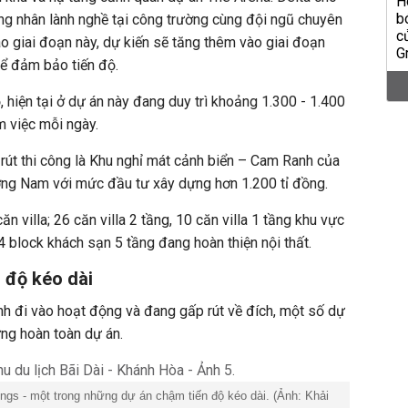
ng nhân lành nghề tại công trường cùng đội ngũ chuyên
ào giai đoạn này, dự kiến sẽ tăng thêm vào giai đoạn
để đảm bảo tiến độ.
 hiện tại ở dự án này đang duy trì khoảng 1.300 - 1.400
m việc mỗi ngày.
út thi công là Khu nghỉ mát cảnh biển – Cam Ranh của
ng Nam với mức đầu tư xây dựng hơn 1.200 tỉ đồng.
n villa; 26 căn villa 2 tầng, 10 căn villa 1 tầng khu vực
 4 block khách sạn 5 tầng đang hoàn thiện nội thất.
 độ kéo dài
h đi vào hoạt động và đang gấp rút về đích, một số dự
ừng hoàn toàn dự án.
gs - một trong những dự án chậm tiến độ kéo dài. (Ảnh: Khải