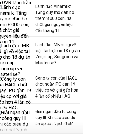
Lãnh đạo Vinamilk:
Tăng quy mô đàn bò
thêm 8.000 con, đã
chốt giá nguyên liệu
đến tháng 11
Lãnh đạo MB nói gì về
việc tài trợ cho 18 dự án
Vingroup, Sungroup và
Masterise?
Công ty con của HAGL
chốt ngày IPO gần 19
triệu cp với giá gấp hơn
4 lần cổ phiếu HAG
Giải ngân đầu tư công
quý III: Khi các siêu dự
án áp sát 'vạch đích'