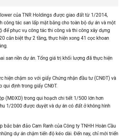
Flower của TNR Holdings được giao đất từ 1/2014,
h công tác san lấp mặt bằng cho toàn bộ dự án và một
 để phục vụ công tác thi công và thi công xây dựng
0 căn biệt thự 2 tầng, thực hiện xong 41 cọc khoan
ầng.
ai san nền dự án. Tổng giá trị khối lượng đã thực hiện
hực hiện chậm so với giấy Chứng nhận đầu tư (CNĐT) và
eo
qui định
trong giấy CNĐT.
gộp (MĐXD) trong
qui hoạch
chi tiết 1/500 lớn hơn
hu 1/2000 được duyệt và dự án có đất ở không hình
ợp bắc bán đảo Cam Ranh của Công ty TNHH Hoàn Cầu
hững dự án chậm tiến độ kéo dài. Đến nay, chỉ mới triển