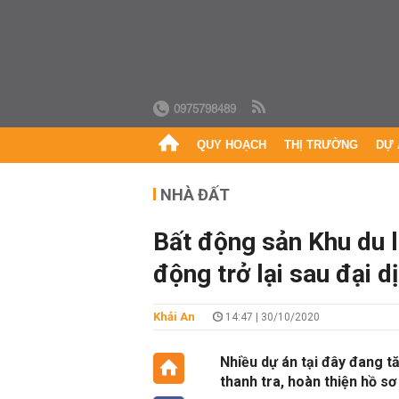
0975798489
QUY HOẠCH
THỊ TRƯỜNG
DỰ 
NHÀ ĐẤT
Bất động sản Khu du l
động trở lại sau đại d
Khải An
14:47 | 30/10/2020
Nhiều dự án tại đây đang t
thanh tra, hoàn thiện hồ sơ