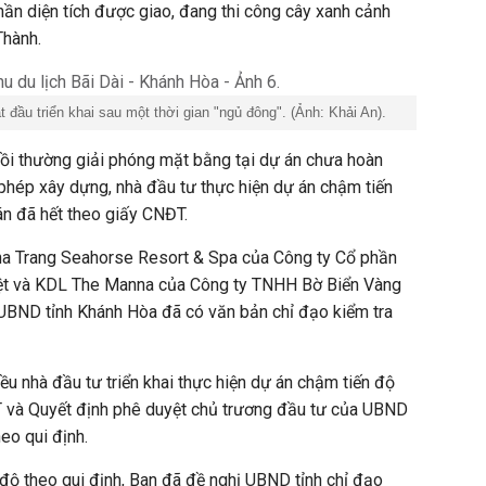
hần diện tích được giao, đang thi công cây xanh cảnh
Thành.
t đầu triển khai sau một thời gian "ngủ đông". (Ảnh: Khải An).
bồi thường giải phóng mặt bằng tại dự án chưa hoàn
phép xây dựng, nhà đầu tư thực hiện dự án chậm tiến
án đã hết theo giấy CNĐT.
ha Trang Seahorse Resort & Spa của Công ty Cổ phần
iệt và KDL The Manna của Công ty TNHH Bờ Biển Vàng
 UBND tỉnh Khánh Hòa đã có văn bản chỉ đạo kiểm tra
iều nhà đầu tư triển khai thực hiện dự án chậm tiến độ
 và Quyết định phê duyệt chủ trương đầu tư của UBND
heo
qui định
.
 độ theo
qui định
, Ban đã đề nghị UBND tỉnh chỉ đạo