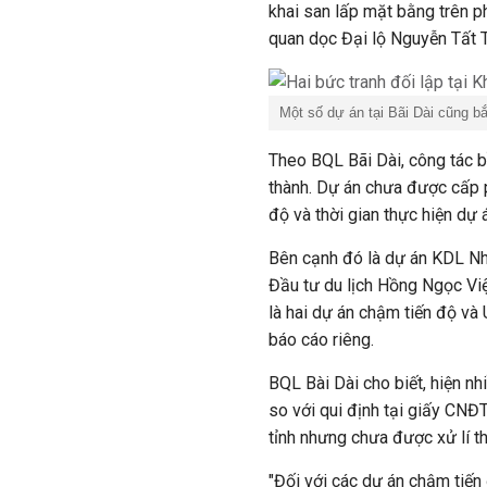
khai san lấp mặt bằng trên p
quan dọc Đại lộ Nguyễn Tất 
Một số dự án tại Bãi Dài cũng bắ
Theo BQL Bãi Dài, công tác 
thành. Dự án chưa được cấp 
độ và thời gian thực hiện dự 
Bên cạnh đó là dự án KDL N
Đầu tư du lịch Hồng Ngọc V
là hai dự án chậm tiến độ và
báo cáo riêng.
BQL Bài Dài cho biết, hiện nh
so với
qui định
tại giấy CNĐT
tỉnh nhưng chưa được xử
lí
t
"Đối với các dự án chậm tiến