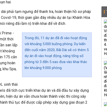
oạn hai.
 dài phải tạm ngưng để thanh tra, hoàn thiện hồ sơ pháp
h Covid-19, thời gian gần đây nhiều dự án tại Khánh Hòa
nói riêng đã rầm rộ triển khai để về đích.
i Prime -
Trong đó, 11 dự án đã đi vào hoạt động
một thời
với khoảng 5.000 buồng phòng. Dự kiến
hần san lấp
đến cuối năm 2020, Bãi Dài sẽ có thêm 5
ạt khoảng
dự án đi vào hoạt động, nâng tổng số
ện 175 căn
phòng từ 3 đến 5 sao đưa vào khai thác
dựng hoàn
lên khoảng 9.000 phòng.
, khu Spa,
L sinh thái
ls đã tích cực triển khai dự án và đã đầu tư xây dựng
ên, hiện dự án vẫn chưa hoàn thành việc thi công xây
thành thủ tục để được cấp phép xây dựng giai đoạn 2