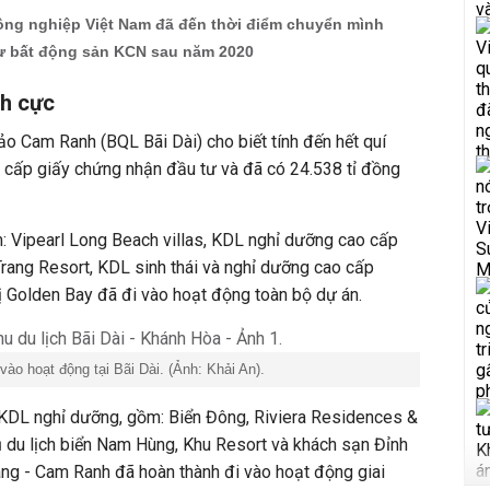
ông nghiệp Việt Nam đã đến thời điểm chuyển mình
tư bất động sản KCN sau năm 2020
ch cực
ảo Cam Ranh (BQL Bãi Dài) cho biết tính đến hết quí
cấp giấy chứng nhận đầu tư và đã có 24.538 tỉ đồng
: Vipearl Long Beach villas, KDL nghỉ dưỡng cao cấp
rang Resort, KDL sinh thái và nghỉ dưỡng cao cấp
ị Golden Bay đã đi vào hoạt động toàn bộ dự án.
ào hoạt động tại Bãi Dài. (Ảnh: Khải An).
KDL nghỉ dưỡng, gồm: Biển Đông, Riviera Residences &
ụ du lịch biển Nam Hùng, Khu Resort và khách sạn Đỉnh
ng - Cam Ranh đã hoàn thành đi vào hoạt động giai