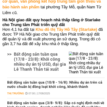
cơ quan, văn phòng kết hợp trung tâm giới thiệu và
bảo hành sản phẩm
tại phường Tây Mỗ, quận Nam Từ
Liêm cũ.
Hà Nội giao đất quy hoạch nhà thấp tầng ở Starlake
cho Trung tâm Phát triển quỹ đất
Hơn 4,1 ha đất tại
Khu đô thị Tây Hồ Tây (Starlake)
đã
được TP Hà Nội giao cho Trung tâm Phát triển quỹ đất
để quản lý và đề xuất phương án sử dụng. Trong đó có
gần 3,7 ha đất để xây khu nhà ở thấp tầng.
>>
Bất động sản tuần qua
(17/8 - 23/8): Khởi công
nhiều dự án tỷ USD, đại gia
Lê Thanh Thản tái xuất
Bất động sản tuần qua (10/8 - 16/8): Nhiều dự án trên cả
nước chuẩn bị đồng loạt khởi công, khánh thành
THỊ TRƯỜNG
07:00 | 17/08/2025
Bất động sản tuần qua (3/8- 9/8): Sắp có nghị định mới về