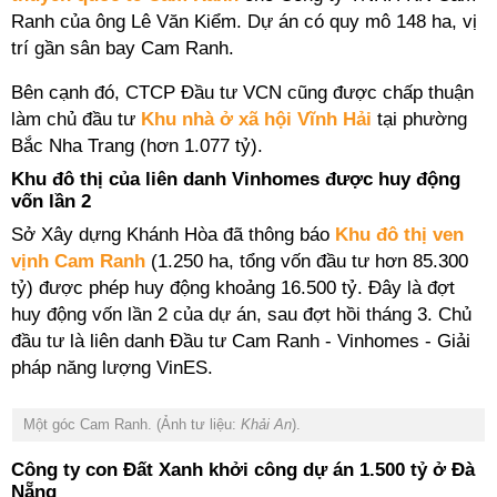
Ranh của
ông Lê Văn Kiểm.
Dự án có quy mô 148 ha,
vị
trí gần sân bay Cam Ranh.
Bên cạnh đó, CTCP Đầu tư VCN cũng được chấp thuận
làm chủ đầu tư
Khu nhà ở xã hội Vĩnh Hải
tại
phường
Bắc Nha Trang (hơn 1.077 tỷ).
Khu đô thị của liên danh Vinhomes được huy động
vốn lần 2
Sở Xây dựng Khánh Hòa đã thông báo
Khu đô thị ven
vịnh Cam Ranh
(1.250 ha, tổng vốn đầu tư hơn 85.300
tỷ) được phép huy động khoảng 16.500 tỷ. Đây là đợt
huy động vốn lần 2 của dự án, sau đợt hồi tháng 3. Chủ
đầu tư là liên danh Đầu tư Cam Ranh - Vinhomes - Giải
pháp năng lượng VinES.
Một góc Cam Ranh. (Ảnh tư liệu:
K
hải An
).
Công ty con Đất Xanh khởi công dự án 1.500 tỷ ở Đà
Nẵng