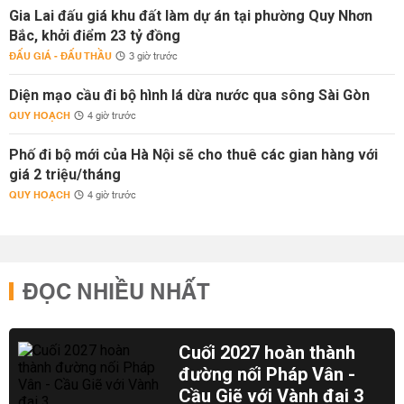
Gia Lai đấu giá khu đất làm dự án tại phường Quy Nhơn
Bắc, khởi điểm 23 tỷ đồng
ĐẤU GIÁ - ĐẤU THẦU
3 giờ trước
Diện mạo cầu đi bộ hình lá dừa nước qua sông Sài Gòn
QUY HOẠCH
4 giờ trước
Phố đi bộ mới của Hà Nội sẽ cho thuê các gian hàng với
giá 2 triệu/tháng
QUY HOẠCH
4 giờ trước
ĐỌC NHIỀU NHẤT
Cuối 2027 hoàn thành
đường nối Pháp Vân -
Cầu Giẽ với Vành đai 3