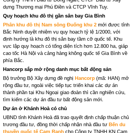
dựng Thương mại Phú Điền và
CTCP Vĩnh Tuy.
Quy hoạch khu đô thị gần sân bay Gia Bình
Phân khu đô thị Nam sông Đuống khu 2
mới được tỉnh
Bắc Ninh duyệt nhiệm vụ quy hoạch tỷ lệ 1/2000, với
định hướng là khu đô thị sân bay tầm cỡ quốc tế.
Khu
vực lập quy hoạch có tổng diện tích hơn 12.800 ha, giáp
cao tốc Hà Nội và cảng hàng không quốc tế Gia Bình về
phía Bắc.
Hancorp sắp mở rộng danh mục bất động sản
Bộ trưởng Bộ Xây dựng đề nghị
Hancorp
(mã: HAN) mở
rộng đầu tư, ngoài việc tiếp tục triển khai các dự án
thành phần tại Khu Ngoại giao đoàn thì cần nghiên cứu,
tìm kiếm các dự án đầu tư bất động sản mới.
Dự án ở Khánh Hoà có chủ
UBND tỉnh Khánh Hoà đã trao quyết định chấp thuận chủ
trương đầu tư, đồng thời chấp nhận nhà đầu tư
Bến du
thuyền quốc tế Cam Ranh
cho Công ty TNHH KN Cam