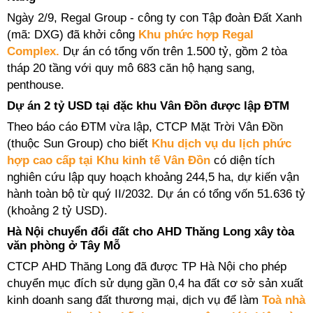
Ngày 2/9,
Regal Group - công ty con Tập đoàn Đất Xanh
(mã: DXG) đã khởi công
Khu phức hợp Regal
Complex.
Dự án có tổng vốn trên 1.500 tỷ, gồm 2 tòa
tháp 20 tầng với quy mô 683 căn hộ hạng sang,
penthouse.
Dự án 2 tỷ USD tại đặc khu Vân Đồn được
lập ĐTM
Theo báo cáo ĐTM vừa lập,
CTCP Mặt Trời Vân Đồn
(thuộc Sun Group) cho biết
Khu dịch vụ du lịch phức
hợp cao cấp tại Khu kinh tế Vân Đồn
có diện tích
nghiên cứu lập quy hoạch khoảng 244,5 ha,
dự kiến vận
hành toàn bộ từ quý II/2032.
Dự án có tổng vốn 51.636 tỷ
(khoảng 2 tỷ USD).
Hà Nội chuyển đổi đất cho AHD Thăng Long xây tòa
văn phòng ở Tây Mỗ
CTCP AHD Thăng Long đã được TP Hà Nội cho phép
chuyển mục đích sử dụng gần 0,4 ha đất cơ sở sản xuất
kinh doanh sang đất thương mại, dịch vụ để làm
Toà nhà