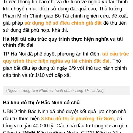
Trước thông tin báo chí và dư luận về nghĩa vụ tài chính
khi chuyển mục đích sử dụng đất quá cao, Thủ tướng
Phạm Minh Chính giao Bộ Tài chính nghiên cứu, đề xuất
giải pháp
sử dụng hệ số điều chỉnh giá đất
để thu tiền
sử dụng đất phù hợp, khả thi.
Hà Nội tái cấu trúc quy trình thực hiện nghĩa vụ tài
chính đất đai
TP Hà Nội đã phê duyệt phương án thí điểm
tái cấu trúc
quy trình thực hiện nghĩa vụ tài chính đất đai.
Thời
gian bắt đầu áp dụng từ ngày 3/9 với thủ tục hành chính
cấp tỉnh và từ 1/10 với cấp xã.
(Nguồn:
Trung tâm Phục vụ hành chính công TP Hà Nội
).
Ba khu đô thị ở Bắc Ninh có chủ
UBND tỉnh Bắc Ninh đã phê duyệt kết quả lựa chọn nhà
đầu tư thực hiện
3 khu đô thị ở phường Từ Sơn,
có
tổng vốn gần 40.000 tỷ. Các nhà đầu tư trúng dự án gồm
Công ty TNHH Đầu tư Đông Ngàn, CTCP Đầu tư Xây