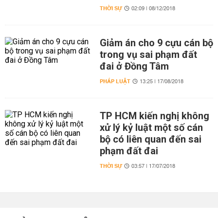
THỜI SỰ
02:09 | 08/12/2018
Giảm án cho 9 cựu cán bộ
trong vụ sai phạm đất
đai ở Đồng Tâm
PHÁP LUẬT
13:25 | 17/08/2018
TP HCM kiến nghị không
xử lý kỷ luật một số cán
bộ có liên quan đến sai
phạm đất đai
THỜI SỰ
03:57 | 17/07/2018