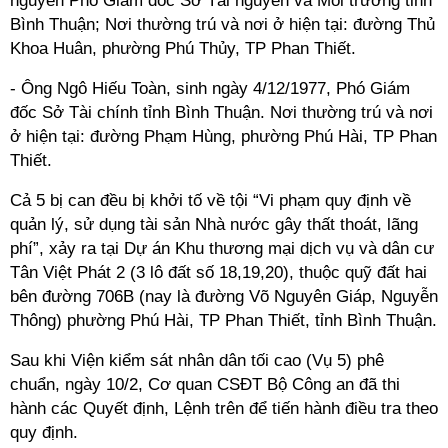
nguyên Phó Giám đốc Sở Tài nguyên và Môi trường tỉnh
Bình Thuận; Nơi thường trú và nơi ở hiện tại: đường Thủ
Khoa Huân, phường Phú Thủy, TP Phan Thiết.
- Ông Ngô Hiếu Toàn, sinh ngày 4/12/1977, Phó Giám
đốc Sở Tài chính tỉnh Bình Thuận. Nơi thường trú và nơi
ở hiện tại: đường Phạm Hùng, phường Phú Hài, TP Phan
Thiết.
Cả 5 bị can đều bị khởi tố về tội “Vi phạm quy định về
quản lý, sử dụng tài sản Nhà nước gây thất thoát, lãng
phí”, xảy ra tại Dự án Khu thương mại dịch vụ và dân cư
Tân Việt Phát 2 (3 lô đất số 18,19,20), thuộc quỹ đất hai
bên đường 706B (nay là đường Võ Nguyên Giáp, Nguyễn
Thông) phường Phú Hài, TP Phan Thiết, tỉnh Bình Thuận.
Sau khi Viện kiểm sát nhân dân tối cao (Vụ 5) phê
chuẩn, ngày 10/2, Cơ quan CSĐT Bộ Công an đã thi
hành các Quyết định, Lệnh trên để tiến hành điều tra theo
quy định.