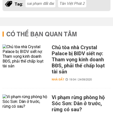
sai phạm đất đai
Tân Việt Phát 2
Tag:
CÓ THỂ BẠN QUAN TÂM
Chủ tòa nhà Crystal
Palace bị BIDV siết nợ:
Tham vọng kinh doanh
BĐS, phải thế chấp loạt
tài sản
NHÀ ĐẤT
19:04 | 24/09/2020
Vi phạm rừng phòng hộ
Sóc Sơn: Dân ở trước,
rừng có sau?