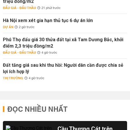
triệu đồng/m2
ĐẤU GIÁ - ĐẤU THẦU
21 phút trước
Hà Nội xem xét gia hạn thủ tục 6 dự án lớn
DỰ ÁN
2 giờ trước
Phú Thọ đấu giá 30 thửa đất tại xã Tam Dương Bắc, khởi
điểm 2,3 triệu đồng/m2
ĐẤU GIÁ - ĐẤU THẦU
4 giờ trước
Đất tăng giá sau khi thu hồi: Người dân cần được chia sẻ
lợi ích hợp lý
THỊ TRƯỜNG
4 giờ trước
ĐỌC NHIỀU NHẤT
Cầu Thượng Cát trên