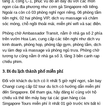
tầng 3, cổng C-1, phục vụ đồ ăn đầy đủ với các món
ngon của địa phương như cơm gà Singapore nổi tiếng.
Ngoài ra còn có 03 phòng nghỉ ngơi riêng, 06 phòng tắm
tiện nghi, 02 hai phòng VIP, dịch vụ massage và chăm
sóc móng, chỗ ngồi thoải mái, miễn phí wifi và sạc điện.
Phòng chờ Ambassador Transit, nằm ở nhà ga số 2 phía
trên vườn Hoa Lan, cung cấp các tiện nghi như dịch vụ
kinh doanh, phòng họp, phòng tập gym, phòng tắm, dịch
vụ làm đẹp và massage và phòng ngủ trưa. Phòng chờ
tương tự cũng nằm ở nhà ga số 3, tầng 3 bên cạnh rạp
chiếu phim.
3. Đi du lịch thành phố miễn phí
Đối với khách du lịch có ít nhất 5 giờ nghỉ ngơi, sân bay
Changi cung cấp 02 tour du lịch có hướng dẫn miễn phí
đến Singapore. Để tham gia, hãy đăng kí cùng với hộ
chiếu và thẻ lên máy bay tại các gian hàng của
Singapore Tours miễn phí ít nhất 01 giờ trước khi bất kì