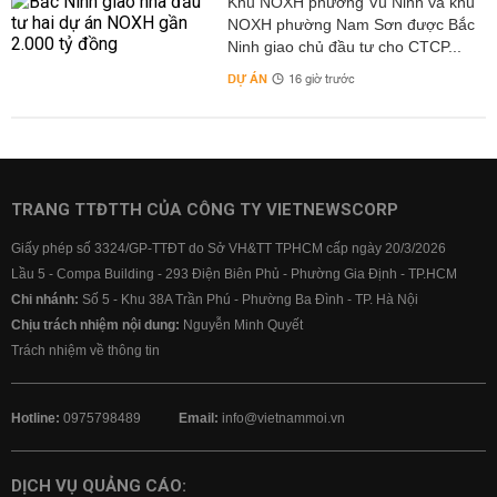
Khu NOXH phường Vũ Ninh và khu
NOXH phường Nam Sơn được Bắc
Ninh giao chủ đầu tư cho CTCP...
DỰ ÁN
16 giờ trước
TRANG TTĐTTH CỦA CÔNG TY VIETNEWSCORP
Giấy phép số 3324/GP-TTĐT do Sở VH&TT TPHCM cấp ngày 20/3/2026
Lầu 5 - Compa Building - 293 Điện Biên Phủ - Phường Gia Định - TP.HCM
Chi nhánh:
Số 5 - Khu 38A Trần Phú - Phường Ba Đình - TP. Hà Nội
Chịu trách nhiệm nội dung:
Nguyễn Minh Quyết
Trách nhiệm về thông tin
Hotline:
0975798489
Email:
info@vietnammoi.vn
DỊCH VỤ QUẢNG CÁO: