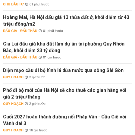
CHỦ ĐẦU TƯ
01 phút trước
Hoàng Mai, Hà Nội đấu giá 13 thửa đất ở, khởi điểm từ 43
triệu đồng/m2
ĐẤU GIÁ - ĐẤU THẦU
01 phút trước
Gia Lai đấu giá khu đất làm dự án tại phường Quy Nhơn
Bắc, khởi điểm 23 tỷ đồng
ĐẤU GIÁ - ĐẤU THẦU
01 giờ trước
Diện mạo cầu đi bộ hình lá dừa nước qua sông Sài Gòn
QUY HOẠCH
2 giờ trước
Phố đi bộ mới của Hà Nội sẽ cho thuê các gian hàng với
giá 2 triệu/tháng
QUY HOẠCH
2 giờ trước
Cuối 2027 hoàn thành đường nối Pháp Vân - Cầu Giẽ với
Vành đai 3
QUY HOẠCH
16 giờ trước