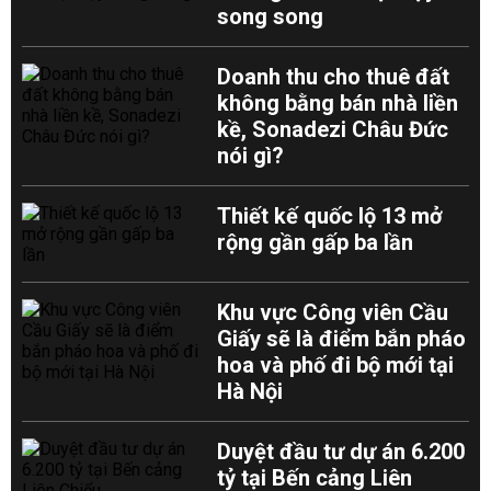
song song
Doanh thu cho thuê đất
không bằng bán nhà liền
kề, Sonadezi Châu Đức
nói gì?
Thiết kế quốc lộ 13 mở
rộng gần gấp ba lần
Khu vực Công viên Cầu
Giấy sẽ là điểm bắn pháo
hoa và phố đi bộ mới tại
Hà Nội
Duyệt đầu tư dự án 6.200
tỷ tại Bến cảng Liên