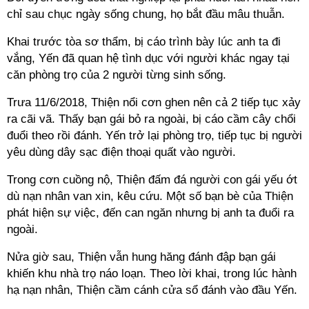
chỉ sau chục ngày sống chung, họ bắt đầu mâu thuẫn.
Khai trước tòa sơ thẩm, bị cáo trình bày lúc anh ta đi
vắng, Yến đã quan hệ tình dục với người khác ngay tại
căn phòng trọ của 2 người từng sinh sống.
Trưa 11/6/2018, Thiện nổi cơn ghen nên cả 2 tiếp tục xảy
ra cãi vã. Thấy bạn gái bỏ ra ngoài, bị cáo cầm cây chổi
đuổi theo rồi đánh. Yến trở lại phòng trọ, tiếp tục bị người
yêu dùng dây sạc điện thoại quất vào người.
Trong cơn cuồng nộ, Thiện đấm đá người con gái yếu ớt
dù nạn nhân van xin, kêu cứu. Một số bạn bè của Thiện
phát hiện sự việc, đến can ngăn nhưng bị anh ta đuổi ra
ngoài.
Nửa giờ sau, Thiện vẫn hung hăng đánh đập bạn gái
khiến khu nhà trọ náo loạn. Theo lời khai, trong lúc hành
hạ nạn nhân, Thiện cầm cánh cửa sổ đánh vào đầu Yến.