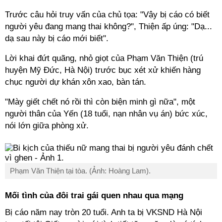
Trước câu hỏi truy vấn của chủ tọa: "Vậy bị cáo có biết
người yêu đang mang thai không?", Thiện ấp úng: "Dạ...
dạ sau này bị cáo mới biết".
Lời khai đứt quãng, nhỏ giọt của Phạm Văn Thiện (trú
huyện Mỹ Đức, Hà Nội) trước bục xét xử khiến hàng
chục người dự khán xôn xao, bàn tán.
"Mày giết chết nó rồi thì còn biện minh gì nữa", một
người thân của Yến (18 tuổi, nạn nhân vụ án) bức xúc,
nói lớn giữa phòng xử.
Phạm Văn Thiện tại tòa. (Ảnh: Hoàng Lam).
Mối tình của đôi trai gái quen nhau qua mạng
Bị cáo năm nay tròn 20 tuổi. Anh ta bị VKSND Hà Nội