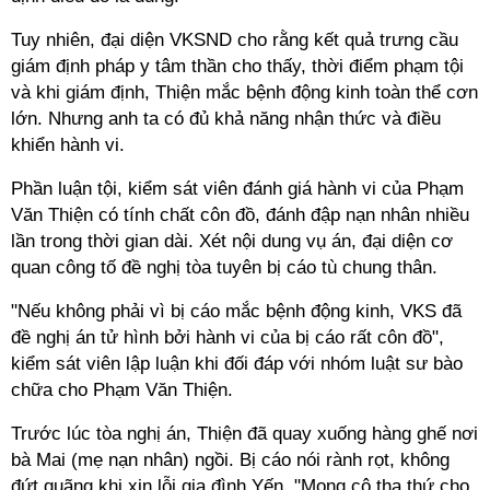
Tuy nhiên, đại diện VKSND cho rằng kết quả trưng cầu
giám định pháp y tâm thần cho thấy, thời điểm phạm tội
và khi giám định, Thiện mắc bệnh động kinh toàn thể cơn
lớn. Nhưng anh ta có đủ khả năng nhận thức và điều
khiển hành vi.
Phần luận tội, kiểm sát viên đánh giá hành vi của Phạm
Văn Thiện có tính chất côn đồ, đánh đập nạn nhân nhiều
lần trong thời gian dài. Xét nội dung vụ án, đại diện cơ
quan công tố đề nghị tòa tuyên bị cáo tù chung thân.
"Nếu không phải vì bị cáo mắc bệnh động kinh, VKS đã
đề nghị án tử hình bởi hành vi của bị cáo rất côn đồ",
kiểm sát viên lập luận khi đối đáp với nhóm luật sư bào
chữa cho Phạm Văn Thiện.
Trước lúc tòa nghị án, Thiện đã quay xuống hàng ghế nơi
bà Mai (mẹ nạn nhân) ngồi. Bị cáo nói rành rọt, không
đứt quãng khi xin lỗi gia đình Yến. "Mong cô tha thứ cho