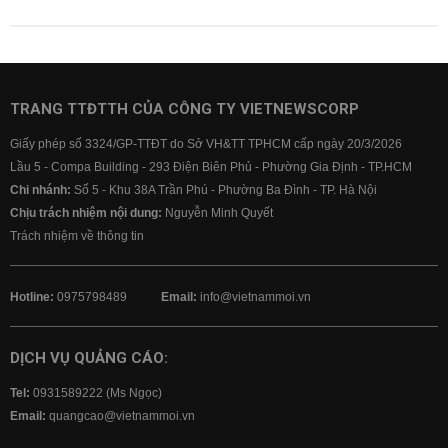
TRANG TTĐTTH CỦA CÔNG TY VIETNEWSCORP
Giấy phép số 3324/GP-TTĐT do Sở VH&TT TPHCM cấp ngày 20/3/2026
Lầu 5 - Compa Building - 293 Điện Biên Phủ - Phường Gia Định - TP.HCM
Chi nhánh:
Số 5 - Khu 38A Trần Phú - Phường Ba Đình - TP. Hà Nội
Chịu trách nhiệm nội dung:
Nguyễn Minh Quyết
Trách nhiệm về thông tin
Hotline:
0975798489
Email:
info@vietnammoi.vn
DỊCH VỤ QUẢNG CÁO:
Tel:
0931589222 (Ms Ngọc)
Email:
quangcao@vietnammoi.vn