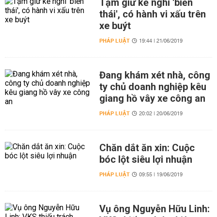
Tạm giữ kẻ nghi 'biến
thái', có hành vi xấu trên
xe buýt
PHÁP LUẬT
19:44 | 21/06/2019
Đang khám xét nhà, công
ty chủ doanh nghiệp kêu
giang hồ vây xe công an
PHÁP LUẬT
20:02 | 20/06/2019
Chăn dắt ăn xin: Cuộc
bóc lột siêu lợi nhuận
PHÁP LUẬT
09:55 | 19/06/2019
Vụ ông Nguyễn Hữu Linh: