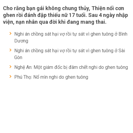
Cho rằng bạn gái không chung thủy, Thiện nổi cơn
ghen rồi đánh đập thiếu nữ 17 tuổi. Sau 4 ngày nhập
viện, nạn nhân qua đời khi đang mang thai.
Nghi án chồng sát hại vợ rồi tự sát vì ghen tuông ở Bình
Dương
Nghi án chồng sát hại vợ rồi tự sát vì ghen tuông ở Sài
Gòn
Nghệ An: Một giám đốc bị đâm chết nghi do ghen tuông
Phú Thọ: Nổ mìn nghi do ghen tuông