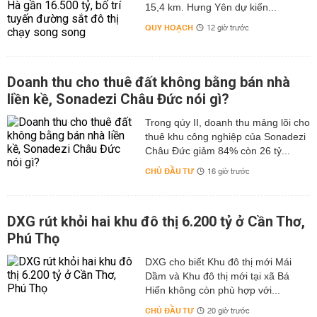
15,4 km. Hưng Yên dự kiến...
QUY HOẠCH
12 giờ trước
Doanh thu cho thuê đất không bằng bán nhà
liền kề, Sonadezi Châu Đức nói gì?
Trong qúy II, doanh thu mảng lõi cho
thuê khu công nghiệp của Sonadezi
Châu Đức giảm 84% còn 26 tỷ...
CHỦ ĐẦU TƯ
16 giờ trước
DXG rút khỏi hai khu đô thị 6.200 tỷ ở Cần Thơ,
Phú Thọ
DXG cho biết Khu đô thị mới Mái
Dầm và Khu đô thị mới tại xã Bá
Hiến không còn phù hợp với...
CHỦ ĐẦU TƯ
20 giờ trước