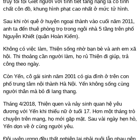
truy tối tội Giết người với tình tiết tăng nặng là có tính
chất côn đồ, khung hình phạt cao nhất ở mức tử hình.
Sau khi rời quê ở huyện ngoại thành vào cuối năm 2011,
anh ta đến thuê phòng trọ trong ngôi nhà 5 tầng trên phố
Nguyễn Khiết (quận Hoàn Kiếm).
Không có việc làm, Thiện sống nhờ bạn bè và anh em xã
hội. Thi thoảng cần người làm, họ rủ Thiện đi giúp, trả
công theo ngày.
Còn Yến, cô gái sinh năm 2001 có gia đình ở trên con
phố trung tâm nội thành Hà Nội. Yến không sống cùng
người thân mà bỏ đi lang thang.
Tháng 4/2018, Thiện quen và nảy sinh quan hệ yêu
đương với Yến khi thiếu nữ ở tuổi 17. Hơn một tháng trò
chuyện trên mạng, họ mới gặp mặt. Sau vài ngày hẹn hò,
Yến dọn về ở cùng người yêu.
Đôi uyên ương đều thất nghiệp lại phải nuôi lẫn nhau nên