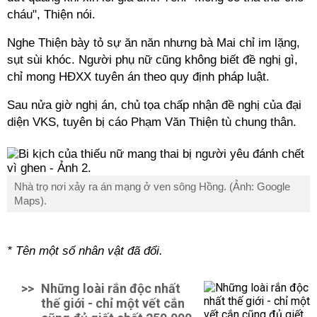
cháu", Thiện nói.
Nghe Thiện bày tỏ sự ăn năn nhưng bà Mai chỉ im lặng,
sụt sùi khóc. Người phụ nữ cũng không biết đề nghị gì,
chỉ mong HĐXX tuyên án theo quy định pháp luật.
Sau nửa giờ nghị án, chủ tọa chấp nhận đề nghị của đại
diện VKS, tuyên bị cáo Phạm Văn Thiện tù chung thân.
Nhà trọ nơi xảy ra án mạng ở ven sông Hồng. (Ảnh: Google
Maps).
* Tên một số nhân vật đã đổi.
>>
Những loài rắn độc nhất
thế giới - chỉ một vết cắn