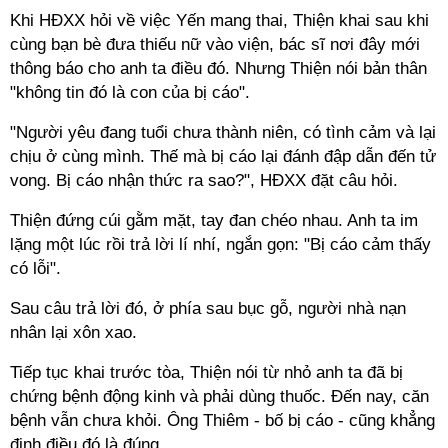
Khi HĐXX hỏi về việc Yến mang thai, Thiện khai sau khi
cùng bạn bè đưa thiếu nữ vào viện, bác sĩ nơi đây mới
thông báo cho anh ta điều đó. Nhưng Thiện nói bản thân
"không tin đó là con của bị cáo".
"Người yêu đang tuổi chưa thành niên, có tình cảm và lại
chịu ở cùng mình. Thế mà bị cáo lại đánh đập dẫn đến tử
vong. Bị cáo nhận thức ra sao?", HĐXX đặt câu hỏi.
Thiện đứng cúi gằm mặt, tay đan chéo nhau. Anh ta im
lặng một lúc rồi trả lời lí nhí, ngắn gọn: "Bị cáo cảm thấy
có lỗi".
Sau câu trả lời đó, ở phía sau bục gỗ, người nhà nạn
nhân lại xôn xao.
Tiếp tục khai trước tòa, Thiện nói từ nhỏ anh ta đã bị
chứng bệnh động kinh và phải dùng thuốc. Đến nay, căn
bệnh vẫn chưa khỏi. Ông Thiêm - bố bị cáo - cũng khẳng
định điều đó là đúng.