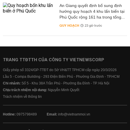
An Giang quyết định bổ sung định
hướng quy hoạch 4 khu lấn biển tại
Phú Quốc rộng 161 ha trong tổng...
QUY HOẠCH
23 giờ trước
TRANG TTĐTTH CỦA CÔNG TY VIETNEWSCORP
Giấy phép số 3324/GP-TTĐT do Sở VH&TT TPHCM cấp ngày 20/3/2026
Lầu 5 - Compa Building - 293 Điện Biên Phủ - Phường Gia Định - TP.HCM
Chi nhánh:
Số 5 - Khu 38A Trần Phú - Phường Ba Đình - TP. Hà Nội
Chịu trách nhiệm nội dung:
Nguyễn Minh Quyết
Trách nhiệm về thông tin
Hotline:
0975798489
Email:
info@vietnammoi.vn