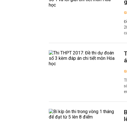
g
G
Đ
2
c
T
á
G
T
s
e
B
l