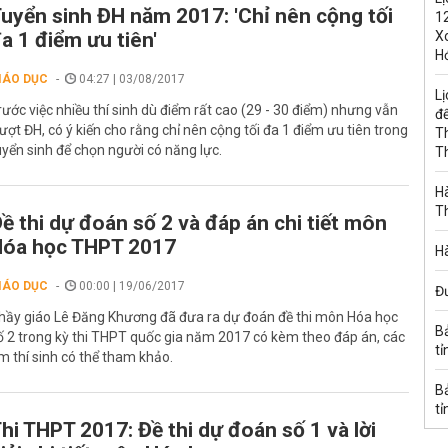
uyển sinh ĐH năm 2017: 'Chỉ nên cộng tối
1
a 1 điểm ưu tiên'
Xo
H
IÁO DỤC
04:27 | 03/08/2017
Lị
rước việc nhiều thí sinh dù điểm rất cao (29 - 30 điểm) nhưng vẫn
đế
rượt ĐH, có ý kiến cho rằng chỉ nên cộng tối đa 1 điểm ưu tiên trong
T
uyển sinh để chọn người có năng lực.
T
Hà
T
ề thi dự đoán số 2 và đáp án chi tiết môn
óa học THPT 2017
Hà
IÁO DỤC
00:00 | 19/06/2017
Đ
hầy giáo Lê Đăng Khương đã đưa ra dự đoán đề thi môn Hóa học
B
ố 2 trong kỳ thi THPT quốc gia năm 2017 có kèm theo đáp án, các
tỉ
m thí sinh có thể tham khảo.
B
tỉ
hi THPT 2017: Đề thi dự đoán số 1 và lời