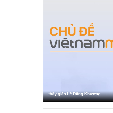
thầy giáo Lê Đăng Khương