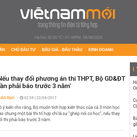
Hà Nội 30.65 °C
|
01:49PM, 08/08/2026
ÁN
CHỦ ĐẦU TƯ
ĐẤU GIÁ - ĐẤU THẦU
KINH DOANH
Nếu thay đổi phương án thi THPT, Bộ GD&ĐT
H
ần phải báo trước 3 năm'
O
IÁO DỤC
02:59 | 22/09/2017
C
Cầ
ó ý kiến cho rằng, Bộ muốn tích hợp kiến thức của cả 3 môn học
ào chung một bài thi tổ hợp chỉ là sự "ghép nối cơ học", nếu thay
B
ổi thi phải báo trước 3 năm.
g
Lị