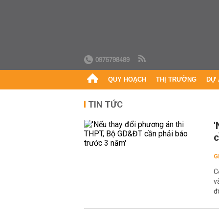
0975798489
QUY HOẠCH
THỊ TRƯỜNG
DỰ 
TIN TỨC
'
c
G
C
v
đ