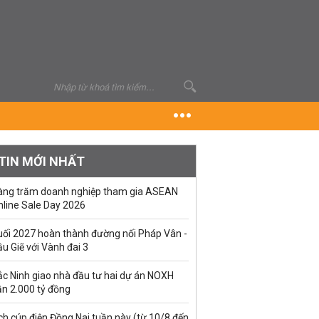
TIN MỚI NHẤT
àng trăm doanh nghiệp tham gia ASEAN
nline Sale Day 2026
uối 2027 hoàn thành đường nối Pháp Vân -
u Giẽ với Vành đai 3
ắc Ninh giao nhà đầu tư hai dự án NOXH
ần 2.000 tỷ đồng
ch cúp điện Đồng Nai tuần này (từ 10/8 đến