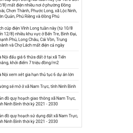
2/8) mất điện nhiều nơi ở phường Đồng
ài, Chơn Thành, Phước Long, xã Lộc Ninh,
ớn Quản, Phú Riềng và Đồng Phú
ch cúp điện Vĩnh Long tuần này (từ 10/8
n 12/8) nhiều khu vực ở Bến Tre, Bình Đại,
hạnh Phú, Long Châu, Cái Vồn, Trung
hành và Chợ Lách mất điện cả ngày
 Nội đấu giá 6 thửa đất ở tại xã Tiến
hắng, khởi điểm 7 triệu đồng/m2
 Nội xem xét gia hạn thủ tục 6 dự án lớn
ường sẽ mở ở xã Nam Trực, tỉnh Ninh Bình
ản đồ quy hoạch giao thông xã Nam Trực,
nh Ninh Bình thời kỳ 2021 - 2030
ản đồ quy hoạch sử dụng đất xã Nam Trực,
nh Ninh Bình thời kỳ 2021 - 2030