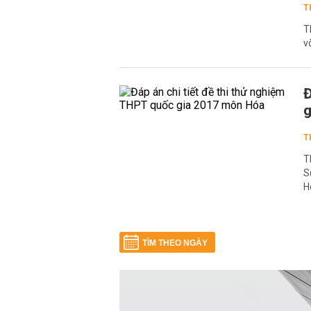
T
T
v
Đ
g
T
T
S
H
TÌM THEO NGÀY