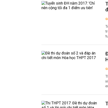
T
đ
G
T
t
t
Đ
H
G
T
s
e
T