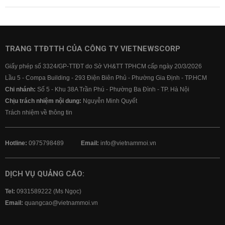
TRANG TTĐTTH CỦA CÔNG TY VIETNEWSCORP
Giấy phép số 3324/GP-TTĐT do Sở VH&TT TPHCM cấp ngày 20/3/2026
Lầu 5 - Compa Building - 293 Điện Biên Phủ - Phường Gia Định - TP.HCM
Chi nhánh:
Số 5 - Khu 38A Trần Phú - Phường Ba Đình - TP. Hà Nội
Chịu trách nhiệm nội dung:
Nguyễn Minh Quyết
Trách nhiệm về thông tin
Hotline:
0975798489
Email:
info@vietnammoi.vn
DỊCH VỤ QUẢNG CÁO:
Tel:
0931589222 (Ms Ngọc)
Email:
quangcao@vietnammoi.vn