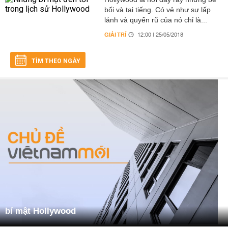
bối và tai tiếng. Có vẻ như sự lấp
lánh và quyến rũ của nó chỉ là...
GIẢI TRÍ
12:00 | 25/05/2018
TÌM THEO NGÀY
bí mật Hollywood