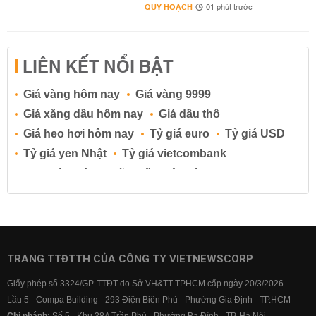
QUY HOẠCH
01 phút trước
LIÊN KẾT NỔI BẬT
Giá vàng hôm nay
Giá vàng 9999
Giá xăng dầu hôm nay
Giá dầu thô
Giá heo hơi hôm nay
Tỷ giá euro
Tỷ giá USD
Tỷ giá yen Nhật
Tỷ giá vietcombank
Lịch cúp điện
Lãi suất ngân hàng
Lãi suất tiết kiệm
Lãi suất tiền gửi
Lãi suất ngân hàng Agribank
Lãi suất ngân hàng Sacombank
Lãi suất ngân hàng BIDV
TRANG TTĐTTH CỦA CÔNG TY VIETNEWSCORP
Lãi suất ngân hàng Vietinbank
Giấy phép số 3324/GP-TTĐT do Sở VH&TT TPHCM cấp ngày 20/3/2026
Lãi suất ngân hàng Vietcombank
Lầu 5 - Compa Building - 293 Điện Biên Phủ - Phường Gia Định - TP.HCM