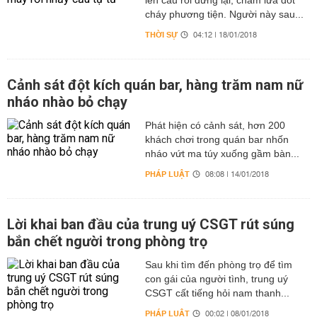
lên cầu rồi dừng lại, châm lửa đốt
cháy phương tiện. Người này sau...
THỜI SỰ
04:12 | 18/01/2018
Cảnh sát đột kích quán bar, hàng trăm nam nữ
nháo nhào bỏ chạy
Phát hiện có cảnh sát, hơn 200
khách chơi trong quán bar nhốn
nháo vứt ma túy xuống gầm bàn...
PHÁP LUẬT
08:08 | 14/01/2018
Lời khai ban đầu của trung uý CSGT rút súng
bắn chết người trong phòng trọ
Sau khi tìm đến phòng trọ để tìm
con gái của người tình, trung uý
CSGT cất tiếng hỏi nam thanh...
PHÁP LUẬT
00:02 | 08/01/2018