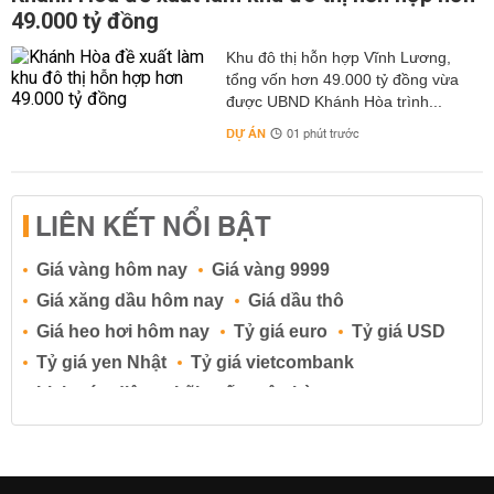
49.000 tỷ đồng
Khu đô thị hỗn hợp Vĩnh Lương,
tổng vốn hơn 49.000 tỷ đồng vừa
được UBND Khánh Hòa trình...
DỰ ÁN
01 phút trước
LIÊN KẾT NỔI BẬT
Giá vàng hôm nay
Giá vàng 9999
Giá xăng dầu hôm nay
Giá dầu thô
Giá heo hơi hôm nay
Tỷ giá euro
Tỷ giá USD
Tỷ giá yen Nhật
Tỷ giá vietcombank
Lịch cúp điện
Lãi suất ngân hàng
Lãi suất tiết kiệm
Lãi suất tiền gửi
Lãi suất ngân hàng Agribank
Lãi suất ngân hàng Sacombank