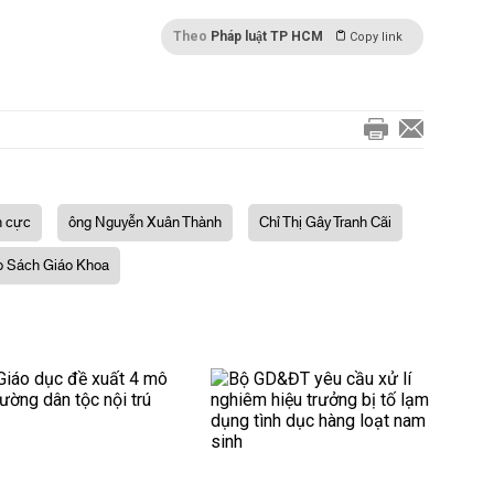
Theo
Pháp luật TP HCM
Copy link
h cực
ông Nguyễn Xuân Thành
Chỉ Thị Gây Tranh Cãi
o Sách Giáo Khoa