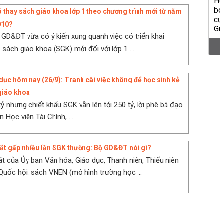
thay sách giáo khoa lớp 1 theo chương trình mới từ năm
010?
GD&ĐT vừa có ý kiến xung quanh việc có triển khai
 sách giáo khoa (SGK) mới đối với lớp 1 ...
 dục hôm nay (26/9): Tranh cãi việc không để học sinh kẻ
giáo khoa
tỷ nhưng chiết khấu SGK vẫn lên tới 250 tỷ, lời phê bá đạo
n Học viện Tài Chính, ...
t gấp nhiều lần SGK thường: Bộ GD&ĐT nói gì?
t của Ủy ban Văn hóa, Giáo dục, Thanh niên, Thiếu niên
Quốc hội, sách VNEN (mô hình trường học ...