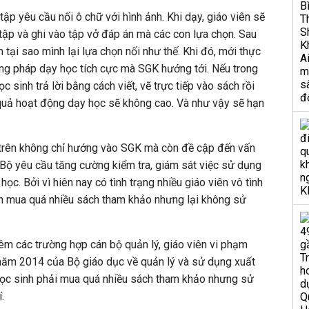
tập yêu cầu nối ô chữ với hình ảnh. Khi dạy, giáo viên sẽ
ập và ghi vào tập vở đáp án mà các con lựa chọn. Sau
h tại sao mình lại lựa chọn nối như thế. Khi đó, mới thực
ơng pháp dạy học tích cực mà SGK hướng tới. Nếu trong
ọc sinh trả lời bằng cách viết, vẽ trực tiếp vào sách rồi
u quả hoạt động dạy học sẽ không cao. Và như vậy sẽ hạn
ị trên không chỉ hướng vào SGK mà còn đề cập đến vấn
Bộ yêu cầu tăng cường kiểm tra, giám sát việc sử dụng
ọc. Bởi vì hiên nay có tình trạng nhiều giáo viên vô tình
nh mua quá nhiều sách tham khảo nhưng lại không sử
êm các trường hợp cán bộ quản lý, giáo viên vi phạm
 năm 2014 của Bộ giáo dục về quản lý và sử dụng xuất
ọc sinh phải mua quá nhiều sách tham khảo nhưng sử
.