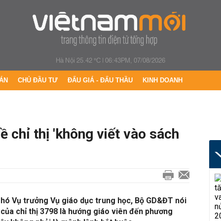
Hà Nội 25.42 °C
|
06:43PM, 07/08/2026
ÁN
CHỦ ĐẦU TƯ
ĐẤU GIÁ - ĐẤU THẦU
KINH DOANH
 chỉ thị 'không viết vào sách
hó Vụ trưởng Vụ giáo dục trung học, Bộ GD&ĐT nói
của chỉ thị 3798 là hướng giáo viên đến phương