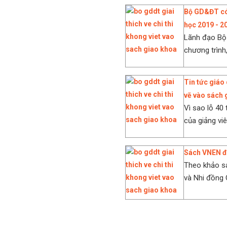
Bộ GD&ĐT có 
học 2019 - 2
Lãnh đạo Bộ 
chương trình,
Tin tức giáo
vẽ vào sách 
Vì sao lỗ 40 
của giảng viê
Sách VNEN đắ
Theo khảo sá
và Nhi đồng 