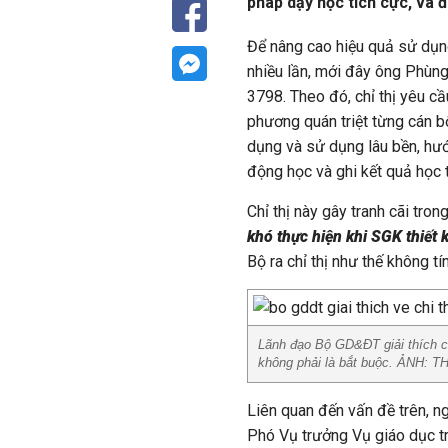
pháp dạy học tích cực, và 
Để nâng cao hiệu quả sử dụn
nhiều lần, mới đây ông Phùng
3798. Theo đó, chỉ thị yêu c
phương quán triệt từng cán bộ
dụng và sử dụng lâu bền, hư
động học và ghi kết quả học 
Chỉ thị này gây tranh cãi tro
khó thực hiện khi SGK thiết 
Bộ ra chỉ thị như thế không t
Lãnh đạo Bộ GD&ĐT giải thích ch
không phải là bắt buộc. ẢNH:
Liên quan đến vấn đề trên, n
Phó Vụ trưởng Vụ giáo dục t