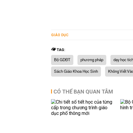
GIÁO DỤC
TAG:
Bộ GDĐT
phương pháp
dạy học tíc
Sách Giáo Khoa Học Sinh
Không Viết Và
CÓ THỂ BẠN QUAN TÂM