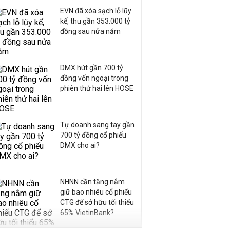
EVN đã xóa sạch lỗ lũy
kế, thu gần 353.000 tỷ
đồng sau nửa năm
DMX hút gần 700 tỷ
đồng vốn ngoại trong
phiên thứ hai lên HOSE
Tự doanh sang tay gần
700 tỷ đồng cổ phiếu
DMX cho ai?
NHNN cần tăng nắm
giữ bao nhiêu cổ phiếu
CTG để sở hữu tối thiểu
65% VietinBank?