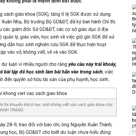
đây không phải là mệnh lệnh bắt buộc.
g sách giáo khoa (SGK), tăng tỉ lệ SGK được sử dụng
 Xuân Nhạ, Bộ trưởng Bộ GD&ĐT, đã ký ban hành Chỉ thị
ầu các giám đốc Sở GD&ĐT, các cơ sở giáo dục ở địa
 quản lý, giáo viên, học sinh về việc giữ gìn SGK để sử
ớng dẫn học sinh nghiên cứu SGK để thực hiện hoạt
tập vào vở, không viết, vẽ và vào SGK.
ng dư luận vì nhiều người cho rằng
yêu cầu này trái khoáy,
kế bài tập để học sinh làm bài hẳn vào trong sách
; việc
ính đến quyền sở hữu tài sản của phụ huynh, học sinh...
ỉ thị khuyến khích học sinh không viết vào sách giáo khoa chứ
 THANH TRANG
gày 28-9, trao đổi với báo chí, ông Nguyễn Xuân Thành,
rung học, Bộ GD&ĐT cho biết
dư luận chưa hiểu đúng