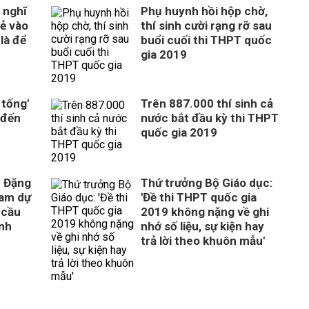
 nghĩ
Phụ huynh hồi hộp chờ,
rẻ vào
thí sinh cười rạng rỡ sau
là để
buổi cuối thi THPT quốc
gia 2019
 tống'
Trên 887.000 thí sinh cả
 đến
nước bắt đầu kỳ thi THPT
quốc gia 2019
c Đặng
Thứ trưởng Bộ Giáo dục:
ham dự
'Đề thi THPT quốc gia
y cầu
2019 không nặng về ghi
inh
nhớ số liệu, sự kiện hay
trả lời theo khuôn mẫu'