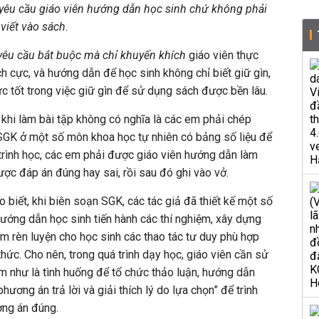
chỉ yêu cầu giáo viên hướng dẫn học sinh chứ không phải
viết vào sách
.
 yêu cầu bắt buộc mà chỉ khuyến khích
giáo viên thực
h cực, và hướng dẫn để học sinh không chỉ biết giữ gìn,
 tốt trong việc giữ gìn để sử dụng sách được bền lâu.
khi làm bài tập không có nghĩa là các em phải chép
 SGK ở một số môn khoa học tự nhiên có bảng số liệu để
 trình học, các em phải được giáo viên hướng dẫn làm
ược đáp án đúng hay sai, rồi sau đó ghi vào vở.
 biết, khi biên soạn SGK, các tác giả đã thiết kế một số
ướng dẫn học sinh tiến hành các thí nghiệm, xây dựng
m rèn luyện cho học sinh các thao tác tư duy phù hợp
thức. Cho nên, trong quá trình dạy học, giáo viên cần sử
 như là tình huống để tổ chức thảo luận, hướng dẫn
hương án trả lời và giải thích lý do lựa chọn” để trình
ơng án đúng.