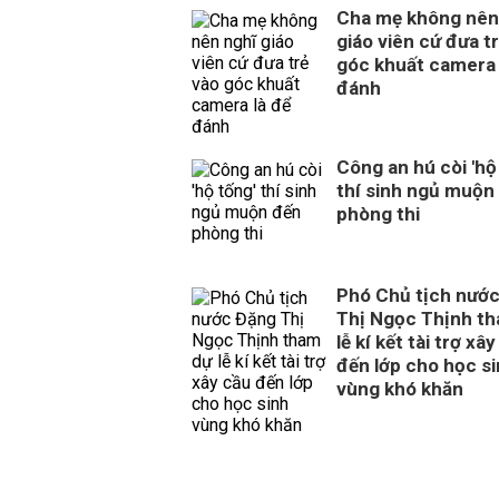
Cha mẹ không nên
giáo viên cứ đưa t
góc khuất camera 
đánh
Công an hú còi 'hộ
thí sinh ngủ muộn
phòng thi
Phó Chủ tịch nướ
Thị Ngọc Thịnh t
lễ kí kết tài trợ xâ
đến lớp cho học s
vùng khó khăn