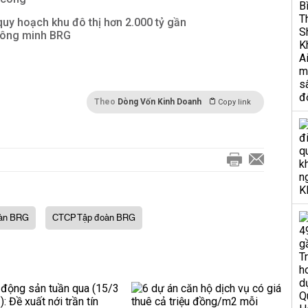
quy hoạch khu đô thị hơn 2.000 tỷ gần
hông minh BRG
Theo
Dòng Vốn Kinh Doanh
Copy link
àn BRG
CTCP Tập đoàn BRG