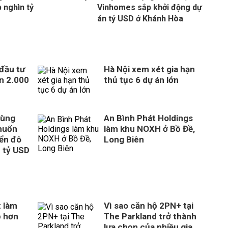
p nghìn tỷ
Vinhomes sắp khởi động dự
án tỷ USD ở Khánh Hòa
 đầu tư
Hà Nội xem xét gia hạn
n 2.000
thủ tục 6 dự án lớn
cùng
An Bình Phát Holdings
muốn
làm khu NOXH ở Bồ Đề,
iển đô
Long Biên
8 tỷ USD
 làm
Vì sao căn hộ 2PN+ tại
p hơn
The Parkland trở thành
lựa chọn của nhiều gia