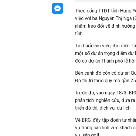
Theo cổng TTĐT tỉnh Hưng Yê
việc
với bà Nguyễn Thị Nga (
nhằm trao đổi về định hướng 
tỉnh.
Tại buổi làm việc, đại diện T
một số dự án trọng điểm dự ki
đó có
dự án Thành phố lễ hộ
Bên cạnh đó còn có dự án Qu
Đô thị tri thức quy mô gần 2
Trước đó, vào ngày 18/3, BRG
phân tích nghiên cứu, đưa ra
triển đô thị, dịch vụ, du lịch.
Về BRG, đây tập đoàn tư nhâ
vụ trong các lĩnh vực khách sạ
vụ, sân golf…