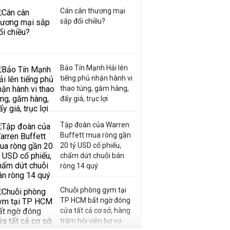
Cán cân thương mại
sắp đổi chiều?
Bảo Tín Mạnh Hải lên
tiếng phủ nhận hành vi
thao túng, găm hàng,
đẩy giá, trục lợi
Tập đoàn của Warren
Buffett mua ròng gần
20 tỷ USD cổ phiếu,
chấm dứt chuỗi bán
ròng 14 quý
Chuỗi phòng gym tại
TP HCM bất ngờ đóng
cửa tất cả cơ sở, hàng
trăm hội viên bơ vơ