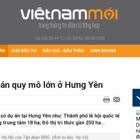
Hà Nội 30.44 °C
|
02:30PM, 09/08/2026
ÁN
CHỦ ĐẦU TƯ
ĐẤU GIÁ - ĐẤU THẦU
KINH DOANH
 án quy mô lớn ở Hưng Yên
ố dự án tại Hưng Yên như: Thành phố lễ hội quốc tế
trung tâm 18 ha; Đô thị tri thức gần 250 ha...
 Hà Nội
của Tập đoàn BRG. (Ảnh tư liệu: Hạ Vũ).