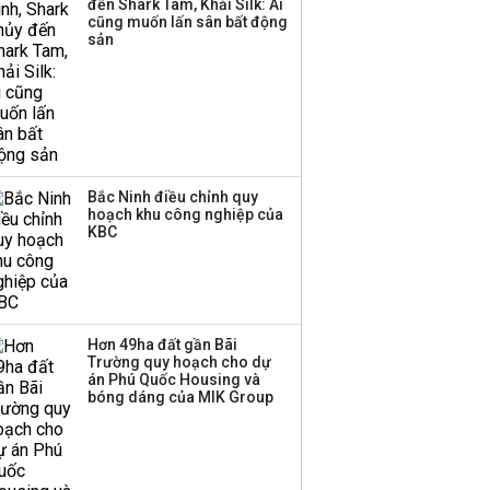
đến Shark Tam, Khải Silk: Ai
thương mại hàng đầu?
cũng muốn lấn sân bất động
sản
Bắc Ninh điều chỉnh quy
hoạch khu công nghiệp của
KBC
Hơn 49ha đất gần Bãi
Trường quy hoạch cho dự
án Phú Quốc Housing và
bóng dáng của MIK Group