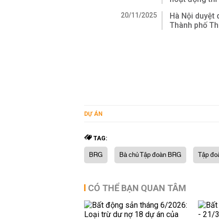
20/11/2025
Hà Nội duyệt 
Thành phố T
DỰ ÁN
TAG:
BRG
Bà chủ Tập đoàn BRG
Tập đo
CÓ THỂ BẠN QUAN TÂM