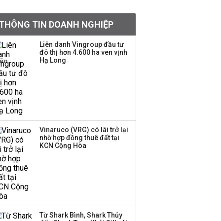
Chân dung ông chủ kín
THÔNG TIN DOANH NGHIỆP
tiếng đứng sau tiệm
vàng Mi Hồng: Từ phụ
Liên danh Vingroup đầu tư
xe, sửa đồ điện tử cũ
đô thị hơn 4.600 ha ven vịnh
đến gây dựng thương
Hạ Long
hiệu hơn 35 năm tuổi
SSI Research chỉ ra hai
yếu tố quyết định động
lực tăng trưởng nửa
cuối năm
Vinaruco (VRG) có lãi trở lại
nhờ hợp đồng thuê đất tại
PNJ công bố thông tin
KCN Cộng Hòa
bất thường liên quan
đến vấn đề nộp thuế
Ông Trump sắp có
quyền tùy ý áp thuế
Từ Shark Bình, Shark Thủy
100% lên những đối tác