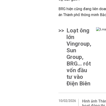
BRG hiện cũng đang liên doa
án Thành phố thông minh Bắc
>>
Loạt ông
lớn
Vingroup,
Sun
Group,
BRG... rót
vốn đầu
tư vào
Điện Biên
10/02/2026
Hình ảnh Thà
hoạt động thi