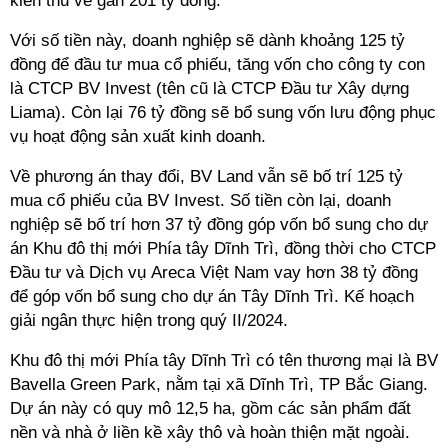
kiến thu về gần 201 tỷ đồng.
Với số tiền này, doanh nghiệp sẽ dành khoảng 125 tỷ
đồng để đầu tư mua cổ phiếu, tăng vốn cho công ty con
là CTCP BV Invest (tên cũ là CTCP Đầu tư Xây dựng
Liama). Còn lại 76 tỷ đồng sẽ bổ sung vốn lưu động phục
vụ hoạt động sản xuất kinh doanh.
Về phương án thay đổi, BV Land vẫn sẽ bố trí 125 tỷ
mua cổ phiếu của BV Invest. Số tiền còn lại, doanh
nghiệp sẽ bố trí hơn 37 tỷ đồng góp vốn bổ sung cho dự
án Khu đô thị mới Phía tây Dĩnh Trì, đồng thời cho CTCP
Đầu tư và Dịch vụ Areca Việt Nam vay hơn 38 tỷ đồng
để góp vốn bổ sung cho dự án Tây Dĩnh Trì. Kế hoạch
giải ngân thực hiện trong quý II/2024.
Khu đô thị mới Phía tây Dĩnh Trì có tên thương mại là BV
Bavella Green Park, nằm tại xã Dĩnh Trì, TP Bắc Giang.
Dự án này có quy mô 12,5 ha, gồm các sản phẩm đất
nền và nhà ở liền kề xây thô và hoàn thiện mặt ngoài.