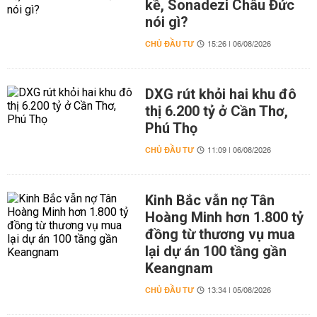
kề, Sonadezi Châu Đức
nói gì?
CHỦ ĐẦU TƯ
15:26 | 06/08/2026
DXG rút khỏi hai khu đô
thị 6.200 tỷ ở Cần Thơ,
Phú Thọ
CHỦ ĐẦU TƯ
11:09 | 06/08/2026
Kinh Bắc vẫn nợ Tân
Hoàng Minh hơn 1.800 tỷ
đồng từ thương vụ mua
lại dự án 100 tầng gần
Keangnam
CHỦ ĐẦU TƯ
13:34 | 05/08/2026