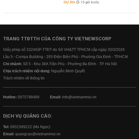
DỰ ÁN
13 giờ trước
TRANG TTĐTTH CỦA CÔNG TY VIETNEWSCORP
Giấy phép số 3324/GP-TTĐT do Sở VH&TT TPHCM cấp ngày 20/3/2026
Lầu 5 - Compa Building - 293 Điện Biên Phủ - Phường Gia Định - TP.HCM
Chi nhánh:
Số 5 - Khu 38A Trần Phú - Phường Ba Đình - TP. Hà Nội
Chịu trách nhiệm nội dung:
Nguyễn Minh Quyết
Trách nhiệm về thông tin
Hotline:
0975798489
Email:
info@vietnammoi.vn
DỊCH VỤ QUẢNG CÁO:
Tel:
0931589222 (Ms Ngọc)
Email:
quangcao@vietnammoi.vn