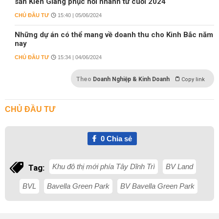
sản Kiên Giang phục hồi nhanh từ cuối 2024
CHỦ ĐẦU TƯ
15:40 | 05/06/2024
Những dự án có thể mang về doanh thu cho Kinh Bắc năm
nay
CHỦ ĐẦU TƯ
15:34 | 04/06/2024
Theo
Doanh Nghiệp & Kinh Doanh
Copy link
CHỦ ĐẦU TƯ
0
Chia sẻ
Khu đô thị mới phía Tây Dĩnh Trì
BV Land
Tag:
BVL
Bavella Green Park
BV Bavella Green Park