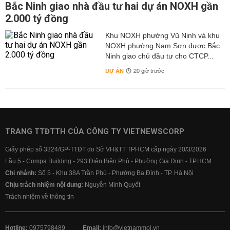
Bắc Ninh giao nhà đầu tư hai dự án NOXH gần
2.000 tỷ đồng
Khu NOXH phường Vũ Ninh và khu
NOXH phường Nam Sơn được Bắc
Ninh giao chủ đầu tư cho CTCP...
DỰ ÁN
20 giờ trước
TRANG TTĐTTH CỦA CÔNG TY VIETNEWSCORP
Giấy phép số 3324/GP-TTĐT do Sở VH&TT TPHCM cấp ngày 20/3/2026
Lầu 5 - Compa Building - 293 Điện Biên Phủ - Phường Gia Định - TP.HCM
Chi nhánh:
Số 5 - Khu 38A Trần Phú - Phường Ba Đình - TP. Hà Nội
Chịu trách nhiệm nội dung:
Nguyễn Minh Quyết
Trách nhiệm về thông tin
Hotline:
0975798489
Email:
info@vietnammoi.vn