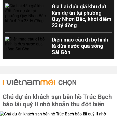
Gia Lai đấu giá khu đất
làm dự án tại phường
Quy Nhơn Bắc, khởi điểm
23 tỷ đồng
Diện mạo cầu đi bộ hình
lá dừa nước qua sông
Sài Gòn
CHỌN
Chủ dự án khách sạn bên hồ Trúc Bạch
báo lãi quý II nhờ khoản thu đột biến