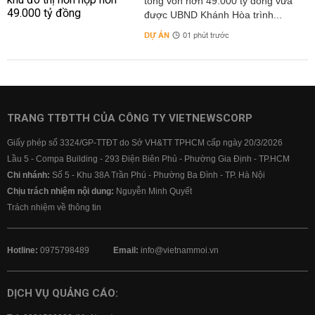
tổng vốn hơn 49.000 tỷ đồng vừa
được UBND Khánh Hòa trình...
DỰ ÁN
01 phút trước
TRANG TTĐTTH CỦA CÔNG TY VIETNEWSCORP
Giấy phép số 3324/GP-TTĐT do Sở VH&TT TPHCM cấp ngày 20/3/2026
Lầu 5 - Compa Building - 293 Điện Biên Phủ - Phường Gia Định - TP.HCM
Chi nhánh:
Số 5 - Khu 38A Trần Phú - Phường Ba Đình - TP. Hà Nội
Chịu trách nhiệm nội dung:
Nguyễn Minh Quyết
Trách nhiệm về thông tin
Hotline:
0975798489
Email:
info@vietnammoi.vn
DỊCH VỤ QUẢNG CÁO: