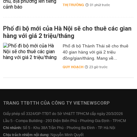
THỊ TRƯỜNG
01 phút trước
Phố đi bộ mới của Hà Nội sẽ cho thuê các gian
hàng với giá 2 triệu/tháng
Phố đi bộ Thành Thái sẽ cho thuê
40 gian hàng với giá 2 triệu
đồng/gian/tháng. Mang về...
QUY HOẠCH
23 giờ trước
TRANG TTĐTTH CỦA CÔNG TY VIETNEWSCORP
Giấy phép số 3324/GP-TTĐT do Sở VH&TT TPHCM cấp ngày 20/3/2026
Lầu 5 - Compa Building - 293 Điện Biên Phủ - Phường Gia Định - TP.HCM
Chi nhánh:
Số 5 - Khu 38A Trần Phú - Phường Ba Đình - TP. Hà Nội
Chịu trách nhiệm nội dung:
Nguyễn Minh Quyết