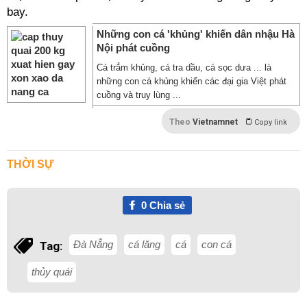
bay.
Những con cá 'khủng' khiến dân nhậu Hà
Nội phát cuồng
Cá trắm khủng, cá tra dầu, cá sọc dưa ... là
những con cá khủng khiến các đại gia Việt phát
cuồng và truy lùng ...
Theo
Vietnamnet
Copy link
THỜI SỰ
0
Chia sẻ
Đà Nẵng
cá lăng
cá
con cá
Tag:
thủy quái