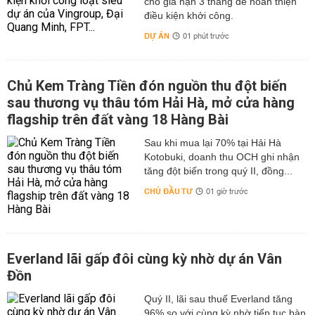
cho gia hạn 3 tháng để hoàn thiện
điều kiện khởi công.
DỰ ÁN
01 phút trước
Chủ Kem Tràng Tiền đón nguồn thu đột biến
sau thương vụ thâu tóm Hải Hà, mở cửa hàng
flagship trên đất vàng 18 Hàng Bài
Sau khi mua lại 70% tại Hải Hà
Kotobuki, doanh thu OCH ghi nhận
tăng đột biến trong quý II, đồng...
CHỦ ĐẦU TƯ
01 giờ trước
Everland lãi gấp đôi cùng kỳ nhờ dự án Vân
Đồn
Quý II, lãi sau thuế Everland tăng
96% so với cùng kỳ nhờ tiếp tục bàn