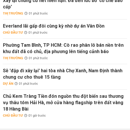
Xây lại chung cư hết niên hạn: Đã đến lúc bỏ 'cơ chế bao
cấp'
THỊ TRƯỜNG
01 phút trước
Everland lãi gấp đôi cùng kỳ nhờ dự án Vân Đồn
CHỦ ĐẦU TƯ
01 phút trước
Phường Tam Bình, TP HCM: Cò rao phân lô bán nền trên
khu đất đã có chủ, địa phương lên tiếng cảnh báo
THỊ TRƯỜNG
01 phút trước
Sẽ 'đập đi xây lại' hai tòa nhà Chợ Xanh, Nam Định thành
chung cư cho thuê 15 tầng
DỰ ÁN
01 phút trước
Chủ Kem Tràng Tiền đón nguồn thu đột biến sau thương
vụ thâu tóm Hải Hà, mở cửa hàng flagship trên đất vàng
18 Hàng Bài
CHỦ ĐẦU TƯ
01 giờ trước