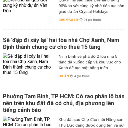
Quý II, lãi sau thuế Everland tăng
96% so với cùng kỳ nhờ tiếp tục bàn
giao dự án Crystal Holidays...
CHỦ ĐẦU TƯ
01 giờ trước
Sẽ 'đập đi xây lại' hai tòa nhà Chợ Xanh, Nam
Định thành chung cư cho thuê 15 tầng
Ninh Bình sẽ phá dỡ 2 tòa nhà 5
tầng đã xuống cấp và khu vực chợ
Xanh để tạo mặt bằng triển...
DỰ ÁN
4 giờ trước
Phường Tam Bình, TP HCM: Cò rao phân lô bán
nền trên khu đất đã có chủ, địa phương lên
tiếng cảnh báo
Khu đất sau Chợ đầu mối Nông sản
Thủ Đức đang được đứng tên và sử