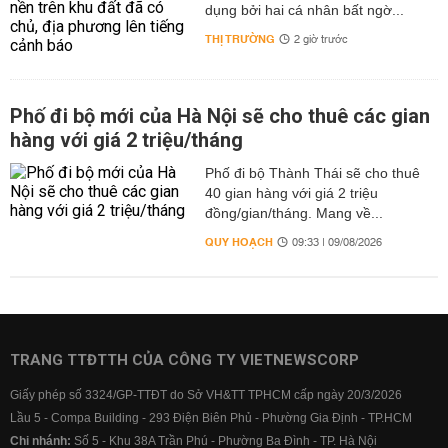
dụng bởi hai cá nhân bất ngờ...
THỊ TRƯỜNG
2 giờ trước
Phố đi bộ mới của Hà Nội sẽ cho thuê các gian
hàng với giá 2 triệu/tháng
Phố đi bộ Thành Thái sẽ cho thuê
40 gian hàng với giá 2 triệu
đồng/gian/tháng. Mang về...
QUY HOẠCH
09:33 | 09/08/2026
TRANG TTĐTTH CỦA CÔNG TY VIETNEWSCORP
Giấy phép số 3324/GP-TTĐT do Sở VH&TT TPHCM cấp ngày 20/3/2026
Lầu 5 - Compa Building - 293 Điện Biên Phủ - Phường Gia Định - TP.HCM
Chi nhánh:
Số 5 - Khu 38A Trần Phú - Phường Ba Đình - TP. Hà Nội