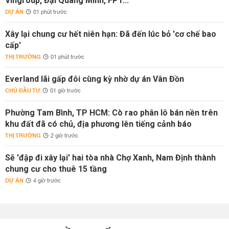
Vingroup, Đại Quang Minh, FPT...
DỰ ÁN
01 phút trước
Xây lại chung cư hết niên hạn: Đã đến lúc bỏ 'cơ chế bao
cấp'
THỊ TRƯỜNG
01 phút trước
Everland lãi gấp đôi cùng kỳ nhờ dự án Vân Đồn
CHỦ ĐẦU TƯ
01 giờ trước
Phường Tam Bình, TP HCM: Cò rao phân lô bán nền trên
khu đất đã có chủ, địa phương lên tiếng cảnh báo
THỊ TRƯỜNG
2 giờ trước
Sẽ 'đập đi xây lại' hai tòa nhà Chợ Xanh, Nam Định thành
chung cư cho thuê 15 tầng
DỰ ÁN
4 giờ trước