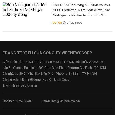
Khu NOXH phường Vũ Ninh và khu
NOXH phường Nam Sơn được Bắc
Ninh giao chủ đầu tư cho CTCP...
DỰ ÁN
21 giờ trước
TRANG TTĐTTH CỦA CÔNG TY VIETNEWSCORP
Giấy phép số 3324/GP-TTĐT do Sở VH&TT TPHCM cấp ngày 20/3/2026
Lầu 5 - Compa Building - 293 Điện Biên Phủ - Phường Gia Định - TP.HCM
Chi nhánh:
Số 5 - Khu 38A Trần Phú - Phường Ba Đình - TP. Hà Nội
Chịu trách nhiệm nội dung:
Nguyễn Minh Quyết
Trách nhiệm về thông tin
Hotline:
0975798489
Email:
info@vietnammoi.vn