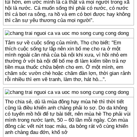
tủi hờn, em ước mình là cá thật và mọi người trong xã
hội là nước. Cá muốn sống thì phải có nước, có nước
thì cá bơi ra sông, ra hồ và em có bơi được hay không
thì cần sự yêu thương của mọi người”.
Tâm sự về cuộc sống của mình, Thọ cho biết: "Em
thích cuộc sống tự lập nên xin bố mẹ cho ra ở một
mình ngoài căn nhà của bà nội khi xưa, vì hồi nhỏ em
thường ở với bà nội để bố mẹ đi làm kiếm tiền trả nợ
tiền mua thuốc chữa bệnh cho em. Ở một mình, em
chăm sóc vườn chè hoặc chăm đàn lợn, thời gian rảnh
rỗi nhiều thì em vẽ tranh, làm thơ, hát hò...".
Thọ chia sẻ, dù là mùa đông hay mùa hè thì thời tiết
cũng là điều khiến anh chàng phải lo sợ. Do da không
có tuyến mồ hôi để tự bài tiết, nên mùa hè Thọ phải vùi
mình trong nước lạnh, 50 – 60 lần mỗi ngày. Còn mùa
đông các vết nứt toạc máu, da bỏng rát vô cùng khiến
anh chàng đau đớn, khổ sở