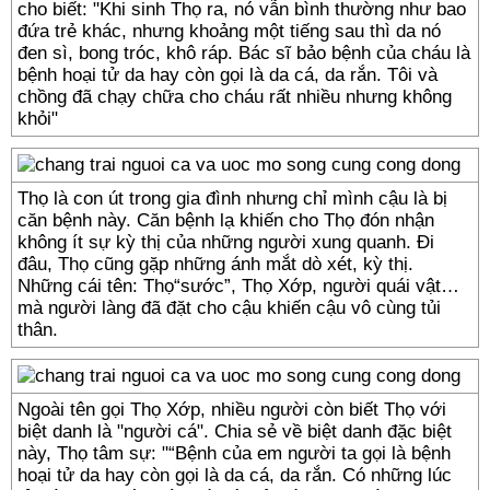
cho biết: "Khi sinh Thọ ra, nó vẫn bình thường như bao
đứa trẻ khác, nhưng khoảng một tiếng sau thì da nó
đen sì, bong tróc, khô ráp. Bác sĩ bảo bệnh của cháu là
bệnh hoại tử da hay còn gọi là da cá, da rắn. Tôi và
chồng đã chạy chữa cho cháu rất nhiều nhưng không
khỏi"
Thọ là con út trong gia đình nhưng chỉ mình cậu là bị
căn bệnh này. Căn bệnh lạ khiến cho Thọ đón nhận
không ít sự kỳ thị của những người xung quanh. Đi
đâu, Thọ cũng gặp những ánh mắt dò xét, kỳ thị.
Những cái tên: Thọ“sước”, Thọ Xớp, người quái vật…
mà người làng đã đặt cho cậu khiến cậu vô cùng tủi
thân.
Ngoài tên gọi Thọ Xớp, nhiều người còn biết Thọ với
biệt danh là "người cá". Chia sẻ về biệt danh đặc biệt
này, Thọ tâm sự: "“Bệnh của em người ta gọi là bệnh
hoại tử da hay còn gọi là da cá, da rắn. Có những lúc