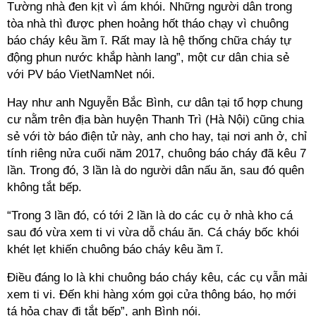
Tường nhà đen kịt vì ám khói. Những người dân trong
tòa nhà thì được phen hoảng hốt tháo chạy vì chuông
báo cháy kêu ầm ĩ. Rất may là hệ thống chữa cháy tự
động phun nước khắp hành lang”, một cư dân chia sẻ
với PV báo VietNamNet nói.
Hay như anh Nguyễn Bắc Bình, cư dân tại tổ hợp chung
cư nằm trên địa bàn huyện Thanh Trì (Hà Nội) cũng chia
sẻ với tờ báo điện tử này, anh cho hay, tại nơi anh ở, chỉ
tính riêng nửa cuối năm 2017, chuông báo cháy đã kêu 7
lần. Trong đó, 3 lần là do người dân nấu ăn, sau đó quên
không tắt bếp.
“Trong 3 lần đó, có tới 2 lần là do các cụ ở nhà kho cá
sau đó vừa xem ti vi vừa dỗ cháu ăn. Cá cháy bốc khói
khét lẹt khiến chuông báo cháy kêu ầm ĩ.
Điều đáng lo là khi chuông báo cháy kêu, các cụ vẫn mải
xem ti vi. Đến khi hàng xóm gọi cửa thông báo, họ mới
tá hỏa chạy đi tắt bếp”, anh Bình nói.