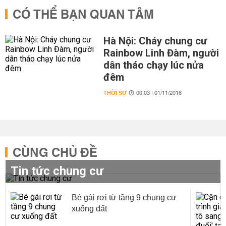
CÓ THỂ BẠN QUAN TÂM
Hà Nội: Cháy chung cư
Rainbow Linh Đàm, người
dân tháo chạy lúc nửa
đêm
THỜI SỰ
00:03 | 01/11/2016
CÙNG CHỦ ĐỀ
Tin tức chung cư
Bé gái rơi từ tầng 9 chung cư
xuống đất