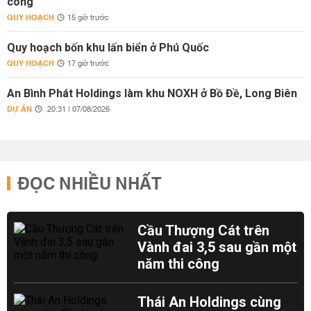
công
QUY HOẠCH
15 giờ trước
Quy hoạch bốn khu lấn biển ở Phú Quốc
QUY HOẠCH
17 giờ trước
An Bình Phát Holdings làm khu NOXH ở Bồ Đề, Long Biên
DỰ ÁN
20:31 | 07/08/2026
ĐỌC NHIỀU NHẤT
Cầu Thượng Cát trên
Vành đai 3,5 sau gần một
năm thi công
Thái An Holdings cùng