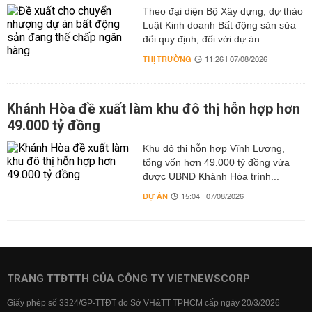
Theo đại diện Bộ Xây dựng, dự thảo
Luật Kinh doanh Bất động sản sửa
đổi quy định, đối với dự án...
THỊ TRƯỜNG
11:26 | 07/08/2026
Khánh Hòa đề xuất làm khu đô thị hỗn hợp hơn
49.000 tỷ đồng
Khu đô thị hỗn hợp Vĩnh Lương,
tổng vốn hơn 49.000 tỷ đồng vừa
được UBND Khánh Hòa trình...
DỰ ÁN
15:04 | 07/08/2026
TRANG TTĐTTH CỦA CÔNG TY VIETNEWSCORP
Giấy phép số 3324/GP-TTĐT do Sở VH&TT TPHCM cấp ngày 20/3/2026