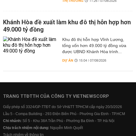
THỊ TRƯỜNG
11:26 | 07/08/2026
Khánh Hòa đề xuất làm khu đô thị hỗn hợp hơn
49.000 tỷ đồng
Khu đô thị hỗn hợp Vĩnh Lương,
tổng vốn hơn 49.000 tỷ đồng vừa
được UBND Khánh Hòa trình...
DỰ ÁN
15:04 | 07/08/2026
TRANG TTĐTTH CỦA CÔNG TY VIETNEWSCORP
Giấy phép số 3324/GP-TTĐT do Sở VH&TT TPHCM cấp ngày 20/3/2026
Lầu 5 - Compa Building - 293 Điện Biên Phủ - Phường Gia Định - TP.HCM
Chi nhánh:
Số 5 - Khu 38A Trần Phú - Phường Ba Đình - TP. Hà Nội
Chịu trách nhiệm nội dung:
Nguyễn Minh Quyết
Trách nhiệm về thông tin