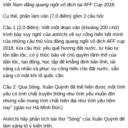
Việt Nam đăng quang ngôi vô địch tại AFF Cup 2018.
Cụ thể, phần làm văn (7,0 điểm) gồm 2 câu hỏi:
Câu 1 (2,0 điểm): Viết một đoạn văn (khoảng 200 chữ)
trình bày suy nghĩ của anh/chị về sự cống hiến hết mình
của những cầu thủ vừa đăng quang ngôi vô địch AFF cup
2018, lứa cầu thủ: yêu quê hương đất nước, tự hào tự
tôn dân tộc, có ý thức bảo vệ chủ quyền lãnh thổ của
dân tộc, lao động, học tập để khẳng định bản lĩnh, tài
năng cá nhân và phục vụ cống hiến cho đất nước, sẵn
sàng có mặt khi tổ quốc cần.
Câu 2: Qua Sóng, Xuân Quỳnh đã thể hiện được một tình
yếu có tính chất truyền thống như tình yêu muôn đời
nhưng vẫn mang tính chất hiện đại như tình yêu hôm
nay” (giáo sư Hà Minh Đức)
Anh/chị hãy phân tích bài thơ "Sóng" của Xuân Quỳnh để
làm sáng tỏ ý kiến trên.