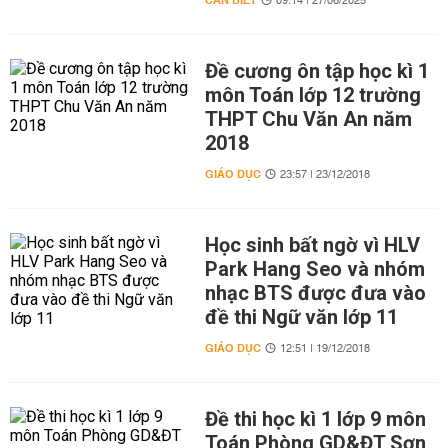
CẦN BIẾT
09:14 | 27/06/2025
Đề cương ôn tập học kì 1
môn Toán lớp 12 trường
THPT Chu Văn An năm
2018
GIÁO DỤC
23:57 | 23/12/2018
Học sinh bất ngờ vì HLV
Park Hang Seo và nhóm
nhạc BTS được đưa vào
đề thi Ngữ văn lớp 11
GIÁO DỤC
12:51 | 19/12/2018
Đề thi học kì 1 lớp 9 môn
Toán Phòng GD&ĐT Sơn