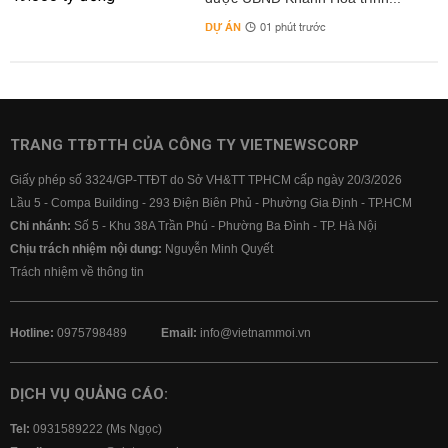
DỰ ÁN
01 phút trước
TRANG TTĐTTH CỦA CÔNG TY VIETNEWSCORP
Giấy phép số 3324/GP-TTĐT do Sở VH&TT TPHCM cấp ngày 20/3/2026
Lầu 5 - Compa Building - 293 Điện Biên Phủ - Phường Gia Định - TP.HCM
Chi nhánh:
Số 5 - Khu 38A Trần Phú - Phường Ba Đình - TP. Hà Nội
Chịu trách nhiệm nội dung:
Nguyễn Minh Quyết
Trách nhiệm về thông tin
Hotline:
0975798489
Email:
info@vietnammoi.vn
DỊCH VỤ QUẢNG CÁO:
Tel:
0931589222 (Ms Ngọc)