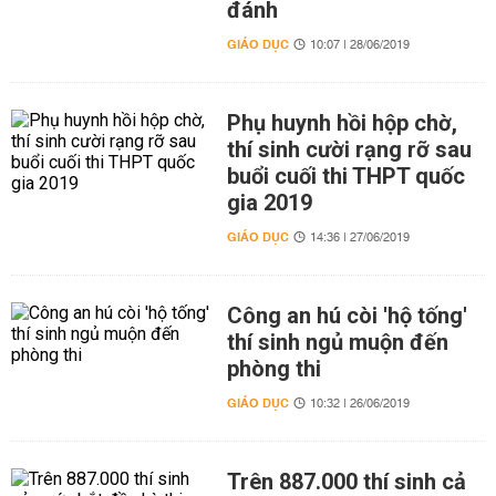
đánh
GIÁO DỤC
10:07 | 28/06/2019
Phụ huynh hồi hộp chờ,
thí sinh cười rạng rỡ sau
buổi cuối thi THPT quốc
gia 2019
GIÁO DỤC
14:36 | 27/06/2019
Công an hú còi 'hộ tống'
thí sinh ngủ muộn đến
phòng thi
GIÁO DỤC
10:32 | 26/06/2019
Trên 887.000 thí sinh cả