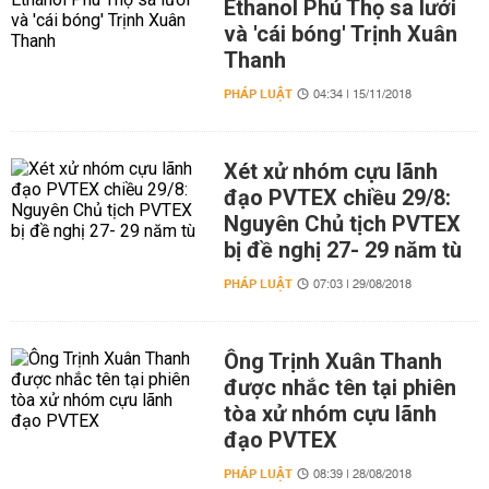
Ethanol Phú Thọ sa lưới
và 'cái bóng' Trịnh Xuân
Thanh
PHÁP LUẬT
04:34 | 15/11/2018
Xét xử nhóm cựu lãnh
đạo PVTEX chiều 29/8:
Nguyên Chủ tịch PVTEX
bị đề nghị 27- 29 năm tù
PHÁP LUẬT
07:03 | 29/08/2018
Ông Trịnh Xuân Thanh
được nhắc tên tại phiên
tòa xử nhóm cựu lãnh
đạo PVTEX
PHÁP LUẬT
08:39 | 28/08/2018