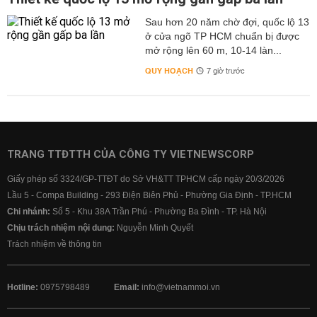
Sau hơn 20 năm chờ đợi, quốc lộ 13
ở cửa ngõ TP HCM chuẩn bị được
mở rộng lên 60 m, 10-14 làn...
QUY HOẠCH
7 giờ trước
TRANG TTĐTTH CỦA CÔNG TY VIETNEWSCORP
Giấy phép số 3324/GP-TTĐT do Sở VH&TT TPHCM cấp ngày 20/3/2026
Lầu 5 - Compa Building - 293 Điện Biên Phủ - Phường Gia Định - TP.HCM
Chi nhánh:
Số 5 - Khu 38A Trần Phú - Phường Ba Đình - TP. Hà Nội
Chịu trách nhiệm nội dung:
Nguyễn Minh Quyết
Trách nhiệm về thông tin
Hotline:
0975798489
Email:
info@vietnammoi.vn