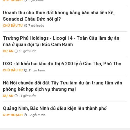
QUY HOẠCH
7 giờ trước
Doanh thu cho thuê đất không bằng bán nhà liền kề,
Sonadezi Châu Đức nói gì?
CHỦ ĐẦU TƯ
7 giờ trước
Trường Phú Holdings - Licogi 14 - Toàn Cầu làm dự án
nhà ở quân đội tại Bắc Cam Ranh
DỰ ÁN
10 giờ trước
DXG rút khỏi hai khu đô thị 6.200 tỷ ở Cần Thơ, Phú Thọ
CHỦ ĐẦU TƯ
11 giờ trước
Hà Nội chuyển đổi đất Tây Tựu làm dự án trung tâm văn
phòng kết hợp dịch vụ thương mại
DỰ ÁN
11 giờ trước
Quảng Ninh, Bắc Ninh đủ điều kiện lên thành phố
QUY HOẠCH
12 giờ trước