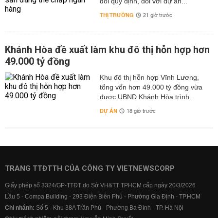
đổi quy định, đối với dự án...
THỊ TRƯỜNG
21 giờ trước
Khánh Hòa đề xuất làm khu đô thị hỗn hợp hơn
49.000 tỷ đồng
Khu đô thị hỗn hợp Vĩnh Lương,
tổng vốn hơn 49.000 tỷ đồng vừa
được UBND Khánh Hòa trình...
DỰ ÁN
18 giờ trước
TRANG TTĐTTH CỦA CÔNG TY VIETNEWSCORP
Giấy phép số 3324/GP-TTĐT do Sở VH&TT TPHCM cấp ngày 20/3/2026
Lầu 5 - Compa Building - 293 Điện Biên Phủ - Phường Gia Định - TP.HCM
Chi nhánh:
Số 5 - Khu 38A Trần Phú - Phường Ba Đình - TP. Hà Nội