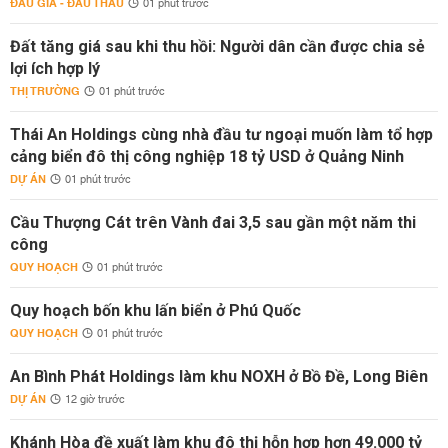
ĐẤU GIÁ - ĐẤU THẦU
01 phút trước
Đất tăng giá sau khi thu hồi: Người dân cần được chia sẻ
lợi ích hợp lý
THỊ TRƯỜNG
01 phút trước
Thái An Holdings cùng nhà đầu tư ngoại muốn làm tổ hợp
cảng biển đô thị công nghiệp 18 tỷ USD ở Quảng Ninh
DỰ ÁN
01 phút trước
Cầu Thượng Cát trên Vành đai 3,5 sau gần một năm thi
công
QUY HOẠCH
01 phút trước
Quy hoạch bốn khu lấn biển ở Phú Quốc
QUY HOẠCH
01 phút trước
An Bình Phát Holdings làm khu NOXH ở Bồ Đề, Long Biên
DỰ ÁN
12 giờ trước
Khánh Hòa đề xuất làm khu đô thị hỗn hợp hơn 49.000 tỷ