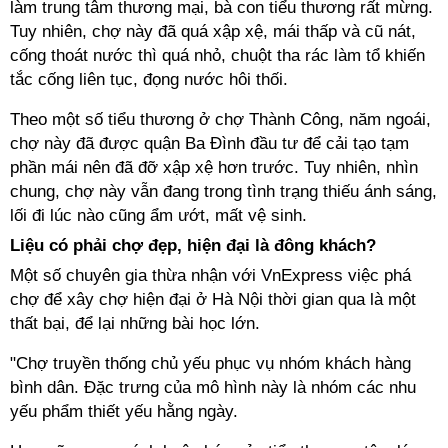
làm trung tâm thương mại, bà con tiểu thương rất mừng.
Tuy nhiên, chợ này đã quá xập xệ, mái thấp và cũ nát,
cống thoát nước thì quá nhỏ, chuột tha rác làm tổ khiến
tắc cống liên tục, đọng nước hôi thối.
Theo một số tiểu thương ở chợ Thành Công, năm ngoái,
chợ này đã được quận Ba Đình đầu tư để cải tạo tạm
phần mái nên đã đỡ xập xệ hơn trước. Tuy nhiên, nhìn
chung, chợ này vẫn đang trong tình trạng thiếu ánh sáng,
lối đi lúc nào cũng ẩm ướt, mất vệ sinh.
Liệu có phải chợ đẹp, hiện đại là đông khách?
Một số chuyên gia thừa nhận với VnExpress việc phá
chợ để xây chợ hiện đại ở Hà Nội thời gian qua là một
thất bại, để lại những bài học lớn.
"Chợ truyền thống chủ yếu phục vụ nhóm khách hàng
bình dân. Đặc trưng của mô hình này là nhóm các nhu
yếu phẩm thiết yếu hằng ngày.