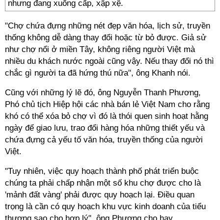
nhưng đang xuống cấp, xập xệ.
"Chợ chứa đựng những nét đẹp văn hóa, lịch sử, truyền
thống không dễ dàng thay đổi hoặc từ bỏ được. Giả sử
như chợ nổi ở miền Tây, không riêng người Việt mà
nhiều du khách nước ngoài cũng vậy. Nếu thay đổi nó thì
chắc gì người ta đã hứng thú nữa", ông Khanh nói.
Cũng với những lý lẽ đó, ông Nguyễn Thanh Phương,
Phó chủ tịch Hiệp hội các nhà bán lẻ Việt Nam cho rằng
khó có thể xóa bỏ chợ vì đó là thói quen sinh hoạt hằng
ngày để giao lưu, trao đổi hàng hóa những thiết yếu và
chứa đựng cả yếu tố văn hóa, truyền thống của người
Việt.
"Tuy nhiên, việc quy hoạch thành phố phát triển buộc
chúng ta phải chấp nhận một số khu chợ được cho là
'mảnh đất vàng' phải được quy hoạch lại. Điều quan
trọng là cần có quy hoạch khu vực kinh doanh của tiểu
thương sao cho hợp lý", ông Phương cho hay.