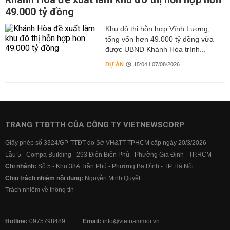
49.000 tỷ đồng
Khu đô thị hỗn hợp Vĩnh Lương,
tổng vốn hơn 49.000 tỷ đồng vừa
được UBND Khánh Hòa trình...
DỰ ÁN
15:04 | 07/08/2026
TRANG TTĐTTH CỦA CÔNG TY VIETNEWSCORP
Giấy phép số 3324/GP-TTĐT do Sở VH&TT TPHCM cấp ngày 20/3/2026
Lầu 5 - Compa Building - 293 Điện Biên Phủ - Phường Gia Định - TP.HCM
Chi nhánh:
Số 5 - Khu 38A Trần Phú - Phường Ba Đình - TP. Hà Nội
Chịu trách nhiệm nội dung:
Nguyễn Minh Quyết
Trách nhiệm về thông tin
Hotline:
0975798489
Email:
info@vietnammoi.vn