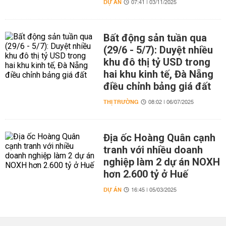
DỰ ÁN
07:41 | 03/11/2025
Bất động sản tuần qua
(29/6 - 5/7): Duyệt nhiều
khu đô thị tỷ USD trong
hai khu kinh tế, Đà Nẵng
điều chỉnh bảng giá đất
THỊ TRƯỜNG
08:02 | 06/07/2025
Địa ốc Hoàng Quân cạnh
tranh với nhiều doanh
nghiệp làm 2 dự án NOXH
hơn 2.600 tỷ ở Huế
DỰ ÁN
16:45 | 05/03/2025