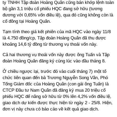
ty TNHH Tập đoàn Hoàng Quân cũng bán khớp lệnh toàn
bộ gần 3,1 triệu cổ phiếu HQC đang sở hữu (tương
đương với 0,65% vốn điều lệ), qua đó cũng không còn là
cổ đông tại Hoàng Quân.
Tạm tính theo giá kết phiên của mã HQC vào ngày 11/8
là 4.750 đồng/cp, Tập đoàn Hoàng Quân đã thu được
khoảng 14,6 tỷ đồng từ thương vụ thoái vốn này.
Cả hai thương vụ thoái vốn này được ông Tuấn và Tập
đoàn Hoàng Quân đăng ký cùng lúc vào đầu tháng 8.
Ở chiều ngược lại, trước đó vào cuối tháng 7) một tổ
chức liên quan đến bà Trương Nguyễn Song Vân, Phó
Tổng Giám đốc của Hoàng Quân (con gái ông Tuấn) là
CTCP Đầu tư Nam Quân đã đăng ký mua 20 triệu cổ
phiếu HQC để nâng sở hữu từ 0% lên 4,2% vốn điều lệ,
giao dịch dự kiến được thực hiện từ ngày 2 - 25/8.
Hiện,
đơn vị này chưa có báo cáo về kết quả giao dịch.