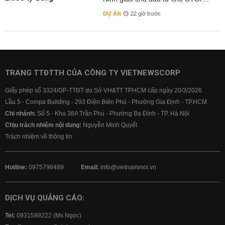
DỰ ÁN
22 giờ trước
TRANG TTĐTTH CỦA CÔNG TY VIETNEWSCORP
Giấy phép số 3324/GP-TTĐT do Sở VH&TT TPHCM cấp ngày 20/3/2026
Lầu 5 - Compa Building - 293 Điện Biên Phủ - Phường Gia Định - TP.HCM
Chi nhánh:
Số 5 - Khu 38A Trần Phú - Phường Ba Đình - TP. Hà Nội
Chịu trách nhiệm nội dung:
Nguyễn Minh Quyết
Trách nhiệm về thông tin
Hotline:
0975798489
Email:
info@vietnammoi.vn
DỊCH VỤ QUẢNG CÁO:
Tel:
0931589222 (Ms Ngọc)