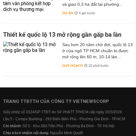
và giao 0,3 ha đất tại phường...
DỰ ÁN
5 giờ trước
Thiết kế quốc lộ 13 mở rộng gần gấp ba lần
Sau hơn 20 năm chờ đợi, quốc lộ 13
ở cửa ngõ TP HCM chuẩn bị được
mở rộng lên 60 m, 10-14 làn...
QUY HOẠCH
22 phút trước
TRANG TTĐTTH CỦA CÔNG TY VIETNEWSCORP
Giấy phép số 3324/GP-TTĐT do Sở VH&TT TPHCM cấp ngày 20/3/2026
Lầu 5 - Compa Building - 293 Điện Biên Phủ - Phường Gia Định - TP.HCM
Chi nhánh:
Số 5 - Khu 38A Trần Phú - Phường Ba Đình - TP. Hà Nội
Chịu trách nhiệm nội dung:
Nguyễn Minh Quyết