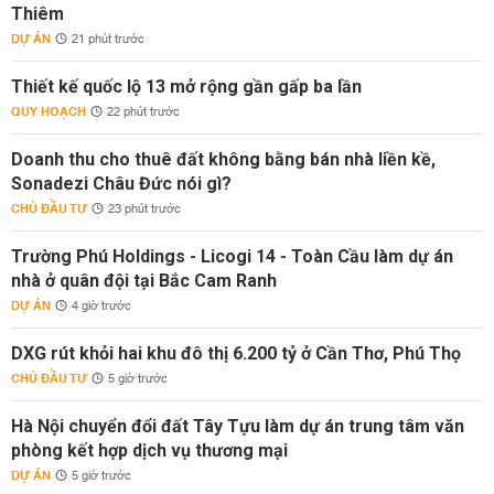
Thiêm
DỰ ÁN
21 phút trước
Thiết kế quốc lộ 13 mở rộng gần gấp ba lần
QUY HOẠCH
22 phút trước
Doanh thu cho thuê đất không bằng bán nhà liền kề,
Sonadezi Châu Đức nói gì?
CHỦ ĐẦU TƯ
23 phút trước
Trường Phú Holdings - Licogi 14 - Toàn Cầu làm dự án
nhà ở quân đội tại Bắc Cam Ranh
DỰ ÁN
4 giờ trước
DXG rút khỏi hai khu đô thị 6.200 tỷ ở Cần Thơ, Phú Thọ
CHỦ ĐẦU TƯ
5 giờ trước
Hà Nội chuyển đổi đất Tây Tựu làm dự án trung tâm văn
phòng kết hợp dịch vụ thương mại
DỰ ÁN
5 giờ trước