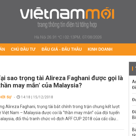
Hà Nội 26.91 °C
|
02:13PM, 07/08/2026
ÁN
CHỦ ĐẦU TƯ
ĐẤU GIÁ - ĐẤU THẦU
KINH DOANH
ại sao trọng tài Alireza Faghani được gọi là
A
thần may mắn’ của Malaysia?
Đề
HỜI SỰ
14:18 | 15/12/2018
Đư
ng Alireza Faghani, trọng tài bắt chính trong trận chung kết lượt
Đấ
ề Việt Nam – Malaysia được coi là “thần may mắn” của đội tuyển
B
alaysia, đối thủ tranh chức vô địch AFF CUP 2018 của cấc cầu...
B
tỉ