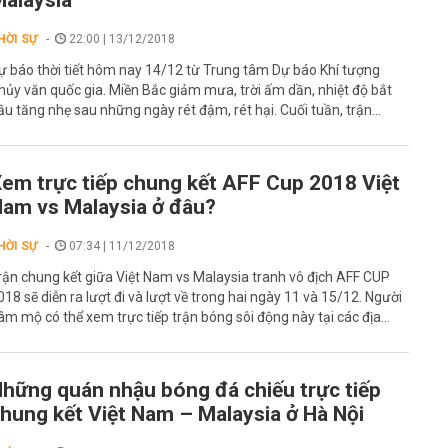
alaysia
HỜI SỰ
22:00 | 13/12/2018
ự báo thời tiết hôm nay 14/12 từ Trung tâm Dự báo Khí tượng
hủy văn quốc gia. Miền Bắc giảm mưa, trời ấm dần, nhiệt độ bắt
ầu tăng nhẹ sau những ngày rét đậm, rét hại. Cuối tuần, trận...
em trực tiếp chung kết AFF Cup 2018 Việt
am vs Malaysia ở đâu?
HỜI SỰ
07:34 | 11/12/2018
rận chung kết giữa Việt Nam vs Malaysia tranh vô địch AFF CUP
018 sẽ diễn ra lượt đi và lượt về trong hai ngày 11 và 15/12. Người
âm mộ có thể xem trực tiếp trận bóng sôi động này tại các địa...
hững quán nhậu bóng đá chiếu trực tiếp
hung kết Việt Nam – Malaysia ở Hà Nội