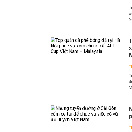
T
c
N
T
x
M
T
T
đ
M
N
p
T