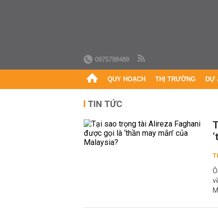
0975798489
QUY HOẠCH
THỊ TRƯỜNG
DỰ 
TIN TỨC
T
‘
T
Ô
v
M