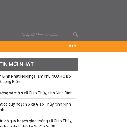
TIN MỚI NHẤT
n Bình Phát Holdings làm khu NOXH ở Bồ
, Long Biên
ờng sẽ mở ở xã Giao Thủy, tỉnh Ninh Bình
t có quy hoạch ở xã Giao Thủy, tỉnh Ninh
ình
ản đồ quy hoạch giao thông xã Giao Thủy,
nh Ninh Bình thời kỳ 2021 - 2030