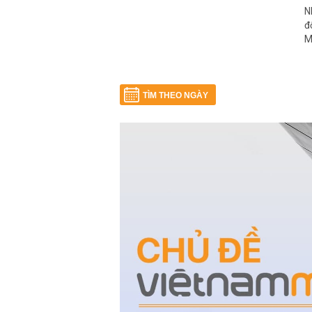
N
đ
M
TÌM THEO NGÀY