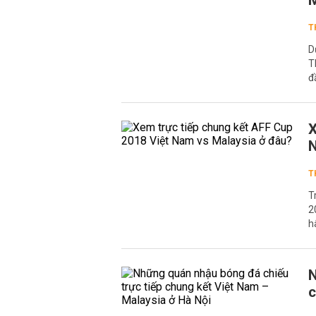
M
T
D
T
đ
X
N
T
T
2
h
N
c