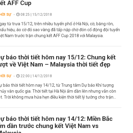
ết AFF Cup
HỜI SỰ
08:25 | 15/12/2018
gay từ trưa 15/12, trên nhiều tuyến phố ở Hà Nội, cờ, băng rôn,
hẩu hiệu, áo cờ đỏ sao vàng đã tấp nập chờ đón cổ động đội tuyển
iệt Nam trước trận chung kết AFF Cup 2018 với Malaysia.
ự báo thời tiết hôm nay 15/12: Chung kết
ượt về Việt Nam – Malaysia thời tiết đẹp
HỜI SỰ
22:00 | 14/12/2018
ự báo thời tiết hôm nay 14/12, từ Trung tâm Dự báo Khí tượng
hủy văn quốc gia. Thời tiết tại Hà Nội ấm dần lên nhưng vẫn còn
ét. Trời không mưa hứa hẹn điều kiện thời tiết lý tưởng cho trận...
ự báo thời tiết hôm nay 14/12: Miền Bắc
m dần trước chung kết Việt Nam vs