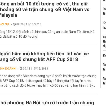
ông an bắt 10 đối tượng 'cò vé', thu giữ
hoảng 60 vé trận chung kết Việt Nam vs
B
tỉ
alaysia
K
HỜI SỰ
09:26 | 15/12/2018
h
áng 15/12, Đội cảnh sát hình sự, Công an quận Nam Từ Liêm, Hà
ội đã bắt giữ 10 đối tượng
Đạ
th
d
gười hâm mộ không tiếc tiền 'lột xác' xe
Đư
ang cổ vũ chung kết AFF Cup 2018
B
INH DOANH
09:13 | 15/12/2018
tỉ
ác cổ động viên Việt Nam đang cực kì phấn khích trước trận chung
B
ết AFF Cup 2018, nhiều người đã bày tỏ tình yêu đội tuyển nước
tỉ
hà bằng cách độ ô tô, xe máy hình cờ đỏ sao vàng hay hình thầy...
hố phường Hà Nội rực rỡ trước trận chung