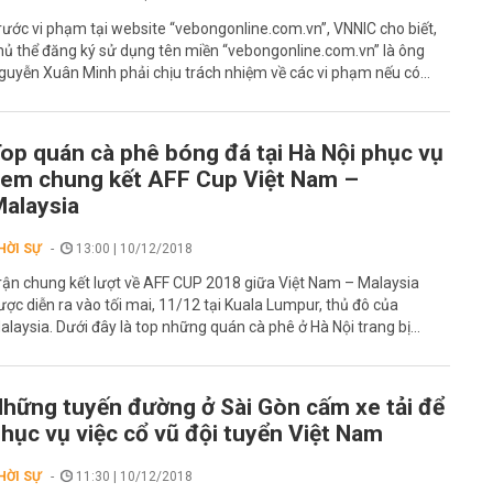
rước vi phạm tại website “vebongonline.com.vn”, VNNIC cho biết,
hủ thể đăng ký sử dụng tên miền “vebongonline.com.vn” là ông
guyễn Xuân Minh phải chịu trách nhiệm về các vi phạm nếu có...
op quán cà phê bóng đá tại Hà Nội phục vụ
em chung kết AFF Cup Việt Nam –
alaysia
HỜI SỰ
13:00 | 10/12/2018
rận chung kết lượt về AFF CUP 2018 giữa Việt Nam – Malaysia
ược diễn ra vào tối mai, 11/12 tại Kuala Lumpur, thủ đô của
alaysia. Dưới đây là top những quán cà phê ở Hà Nội trang bị...
hững tuyến đường ở Sài Gòn cấm xe tải để
hục vụ việc cổ vũ đội tuyển Việt Nam
HỜI SỰ
11:30 | 10/12/2018