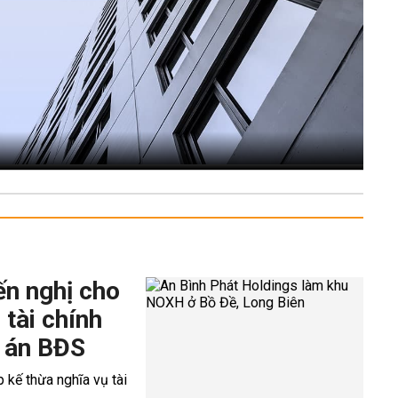
ến nghị cho
 tài chính
 án BĐS