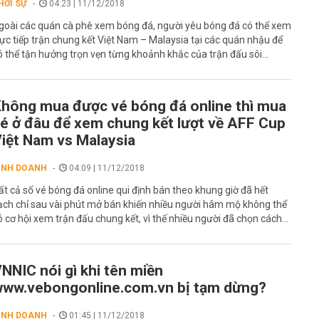
HỜI SỰ
04:23 | 11/12/2018
goài các quán cà phê xem bóng đá, người yêu bóng đá có thể xem
rực tiếp trận chung kết Việt Nam – Malaysia tại các quán nhậu để
ó thể tận hưởng trọn vẹn từng khoảnh khắc của trận đấu sôi...
hông mua được vé bóng đá online thì mua
é ở đâu để xem chung kết lượt về AFF Cup
iệt Nam vs Malaysia
INH DOANH
04:09 | 11/12/2018
ất cả số vé bóng đá online qui định bán theo khung giờ đã hết
ạch chỉ sau vài phút mở bán khiến nhiều người hâm mộ không thể
ó cơ hội xem trận đấu chung kết, vì thế nhiều người đã chọn cách...
NNIC nói gì khi tên miền
ww.vebongonline.com.vn bị tạm dừng?
INH DOANH
01:45 | 11/12/2018