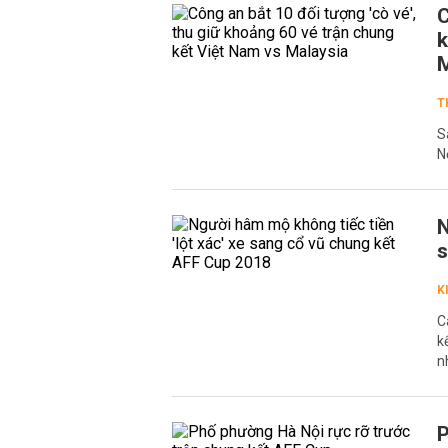
C
k
M
T
S
N
N
s
K
C
k
n
P