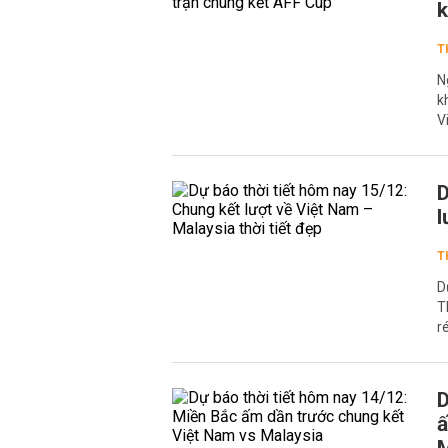
k
T
N
k
V
D
l
T
D
T
r
D
ấ