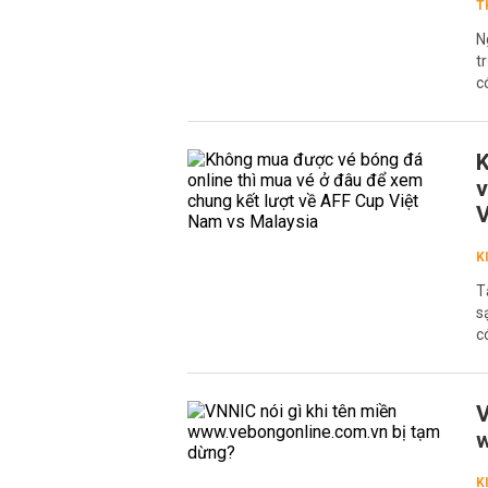
T
N
t
c
K
v
V
K
T
s
c
V
w
K