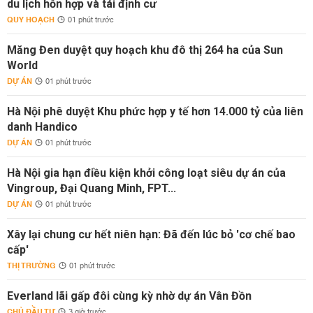
du lịch hỗn hợp và tái định cư
QUY HOẠCH
01 phút trước
Măng Đen duyệt quy hoạch khu đô thị 264 ha của Sun
World
DỰ ÁN
01 phút trước
Hà Nội phê duyệt Khu phức hợp y tế hơn 14.000 tỷ của liên
danh Handico
DỰ ÁN
01 phút trước
Hà Nội gia hạn điều kiện khởi công loạt siêu dự án của
Vingroup, Đại Quang Minh, FPT...
DỰ ÁN
01 phút trước
Xây lại chung cư hết niên hạn: Đã đến lúc bỏ 'cơ chế bao
cấp'
THỊ TRƯỜNG
01 phút trước
Everland lãi gấp đôi cùng kỳ nhờ dự án Vân Đồn
CHỦ ĐẦU TƯ
3 giờ trước