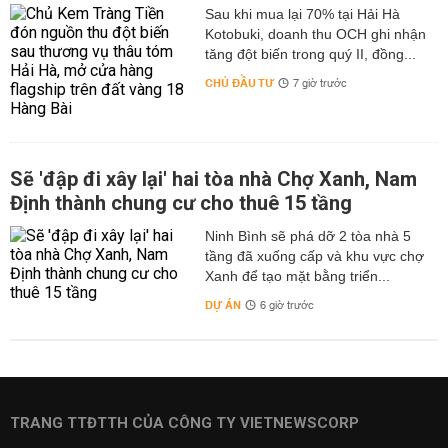
Sau khi mua lại 70% tại Hải Hà
Kotobuki, doanh thu OCH ghi nhận
tăng đột biến trong quý II, đồng...
CHỦ ĐẦU TƯ
7 giờ trước
Sẽ 'đập đi xây lại' hai tòa nhà Chợ Xanh, Nam
Định thành chung cư cho thuê 15 tầng
Ninh Bình sẽ phá dỡ 2 tòa nhà 5
tầng đã xuống cấp và khu vực chợ
Xanh để tạo mặt bằng triển...
DỰ ÁN
6 giờ trước
TRANG TTĐTTH CỦA CÔNG TY VIETNEWSCORP