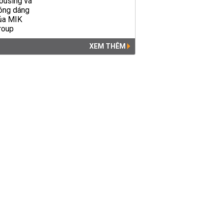
XEM THÊM
Khởi tố thêm 4 người liên
quan vụ Nhật Cường Mobile
KINH DOANH
13:33 | 23/01/2020
Tổng giám đốc Nhật Cường
bị khởi tố thêm tội rửa tiền
KINH DOANH
17:46 | 10/07/2019