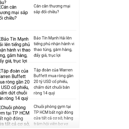
Cán cân thương mại
sắp đổi chiều?
Bảo Tín Mạnh Hải lên
tiếng phủ nhận hành vi
thao túng, găm hàng,
đẩy giá, trục lợi
Tập đoàn của Warren
Buffett mua ròng gần
20 tỷ USD cổ phiếu,
chấm dứt chuỗi bán
ròng 14 quý
Chuỗi phòng gym tại
TP HCM bất ngờ đóng
cửa tất cả cơ sở, hàng
trăm hội viên bơ vơ