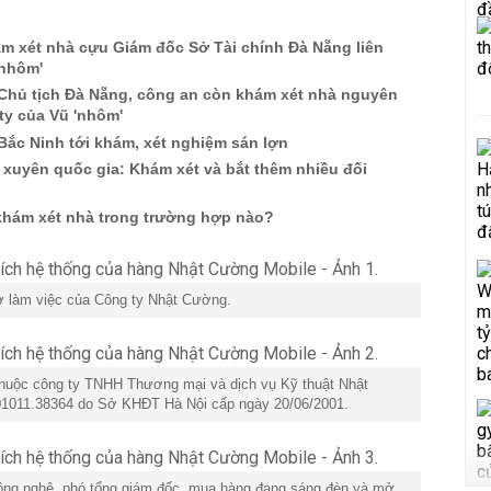
m xét nhà cựu Giám đốc Sở Tài chính Đà Nẵng liên
'nhôm'
Chủ tịch Đà Nẵng, công an còn khám xét nhà nguyên
ty của Vũ 'nhôm'
Bắc Ninh tới khám, xét nghiệm sán lợn
 xuyên quốc gia: Khám xét và bắt thêm nhiều đối
hám xét nhà trong trường hợp nào?
sở làm việc của Công ty Nhật Cường.
huộc công ty TNHH Thương mại và dịch vụ Kỹ thuật Nhật
1011.38364 do Sở KHĐT Hà Nội cấp ngày 20/06/2001.
công nghệ, phó tổng giám đốc, mua hàng đang sáng đèn và mở