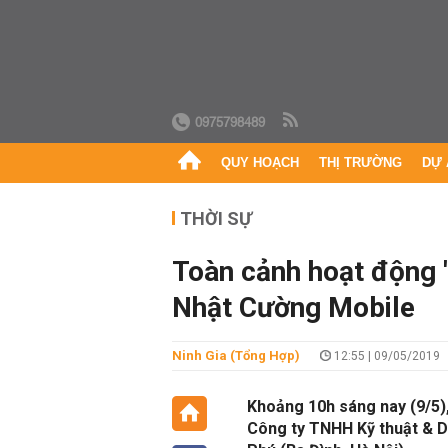
0975798489
QUY HOẠCH
THỊ TRƯỜNG
DỰ 
THỜI SỰ
Toàn cảnh hoạt động '
Nhật Cường Mobile
Ninh Gia (Tổng Hợp)
12:55 | 09/05/2019
Khoảng 10h sáng nay (9/5),
Công ty TNHH Kỹ thuật & Dị