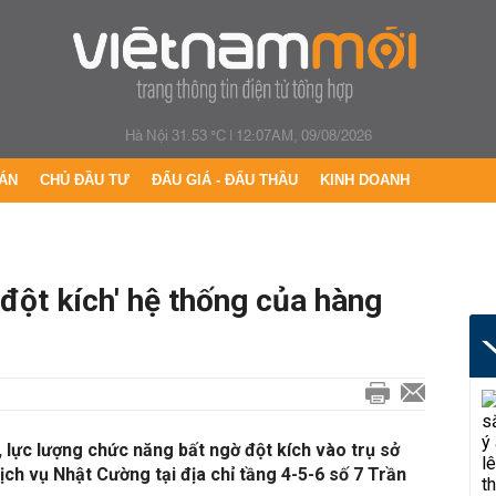
Hà Nội 31.53 °C
|
12:07AM, 09/08/2026
ÁN
CHỦ ĐẦU TƯ
ĐẤU GIÁ - ĐẤU THẦU
KINH DOANH
đột kích' hệ thống của hàng
 lực lượng chức năng bất ngờ đột kích vào trụ sở
ch vụ Nhật Cường tại địa chỉ tầng 4-5-6 số 7 Trần