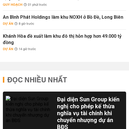
QUY HOẠCH
01 phút trước
An Bình Phát Holdings làm khu NOXH ở Bồ Đề, Long Biên
DỰ ÁN
8 giờ trước
Khánh Hòa đề xuất làm khu đô thị hỗn hợp hơn 49.000 tỷ
đồng
DỰ ÁN
14 giờ trước
ĐỌC NHIỀU NHẤT
Đại diện Sun Group kiến
nghị cho phép kế thừa
nghĩa vụ tài chính khi
chuyển nhượng dự án
BĐS