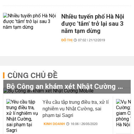
Nhiều tuyến phố Hà Nội
được 'tắm' trở lại sau 3
năm tạm dừng
ĐÔ THỊ
07:02 | 21/12/2019
CÙNG CHỦ ĐỀ
Bộ Công an khám xét Nhật Cường Mobile
Yêu cầu tập trung điều tra, xử lí
nghiêm vụ Nhật Cường, sai
phạm tại Sagri
KINH DOANH
16:06 | 26/05/2020