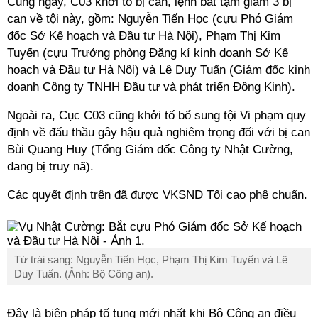
Cùng ngày, C03 khởi tố bị can, lệnh bắt tạm giam 3 bị
can về tội này, gồm: Nguyễn Tiến Học (cựu Phó Giám
đốc Sở Kế hoạch và Đầu tư Hà Nội), Phạm Thị Kim
Tuyến (cựu Trưởng phòng Đăng kí kinh doanh Sở Kế
hoạch và Đầu tư Hà Nội) và Lê Duy Tuấn (Giám đốc kinh
doanh Công ty TNHH Đầu tư và phát triển Đông Kinh).
Ngoài ra, Cục C03 cũng khởi tố bổ sung tội Vi phạm quy
định về đấu thầu gây hậu quả nghiêm trọng đối với bị can
Bùi Quang Huy (Tổng Giám đốc Công ty Nhật Cường,
đang bị truy nã).
Các quyết định trên đã được VKSND Tối cao phê chuẩn.
Từ trái sang: Nguyễn Tiến Học, Phạm Thị Kim Tuyến và Lê
Duy Tuấn. (Ảnh: Bộ Công an).
Đây là biện pháp tố tụng mới nhất khi Bộ Công an điều