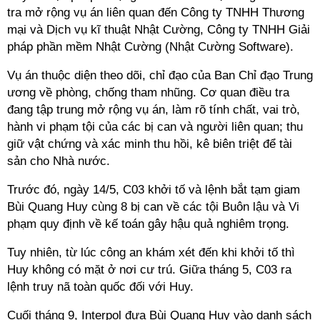
tra mở rộng vụ án liên quan đến Công ty TNHH Thương
mại và Dịch vụ kĩ thuật Nhật Cường, Công ty TNHH Giải
pháp phần mềm Nhật Cường (Nhật Cường Software).
Vụ án thuộc diện theo dõi, chỉ đạo của Ban Chỉ đạo Trung
ương về phòng, chống tham nhũng. Cơ quan điều tra
đang tập trung mở rộng vụ án, làm rõ tính chất, vai trò,
hành vi phạm tội của các bị can và người liên quan; thu
giữ vật chứng và xác minh thu hồi, kê biên triệt để tài
sản cho Nhà nước.
Trước đó, ngày 14/5, C03 khởi tố và lệnh bắt tạm giam
Bùi Quang Huy cùng 8 bị can về các tội Buôn lậu và Vi
phạm quy định về kế toán gây hậu quả nghiêm trọng.
Tuy nhiên, từ lúc công an khám xét đến khi khởi tố thì
Huy không có mặt ở nơi cư trú. Giữa tháng 5, C03 ra
lệnh truy nã toàn quốc đối với Huy.
Cuối tháng 9, Interpol đưa Bùi Quang Huy vào danh sách