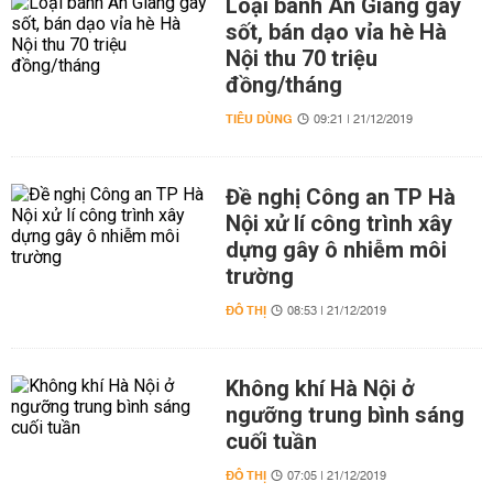
Loại bánh An Giang gây
sốt, bán dạo vỉa hè Hà
Nội thu 70 triệu
đồng/tháng
TIÊU DÙNG
09:21 | 21/12/2019
Đề nghị Công an TP Hà
Nội xử lí công trình xây
dựng gây ô nhiễm môi
trường
ĐÔ THỊ
08:53 | 21/12/2019
Không khí Hà Nội ở
ngưỡng trung bình sáng
cuối tuần
ĐÔ THỊ
07:05 | 21/12/2019