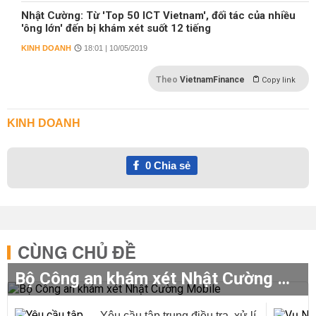
Nhật Cường: Từ 'Top 50 ICT Vietnam', đối tác của nhiều
'ông lớn' đến bị khám xét suốt 12 tiếng
KINH DOANH
18:01 | 10/05/2019
Theo
VietnamFinance
Copy link
KINH DOANH
0
Chia sẻ
CÙNG CHỦ ĐỀ
Bộ Công an khám xét Nhật Cường Mobile
Yêu cầu tập trung điều tra, xử lí