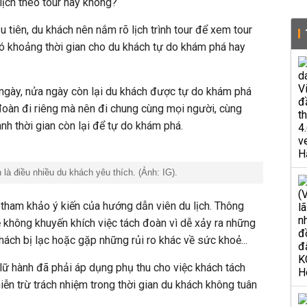
 lịch theo tour hay không?
ầu tiên, du khách nên nắm rõ lịch trình tour để xem tour
ó khoảng thời gian cho du khách tự do khám phá hay
a ngày, nửa ngày còn lại du khách được tự do khám phá
đoàn đi riêng mà nên đi chung cùng mọi người, cùng
nh thời gian còn lại để tự do khám phá.
à điều nhiều du khách yêu thích. (Ảnh: IG).
y tham khảo ý kiến của hướng dẫn viên du lịch. Thông
ẽ không khuyến khích việc tách đoàn vì dễ xảy ra những
ách bị lạc hoặc gặp những rủi ro khác về sức khoẻ...
y lữ hành đã phải áp dụng phụ thu cho việc khách tách
ễn trừ trách nhiệm trong thời gian du khách không tuân