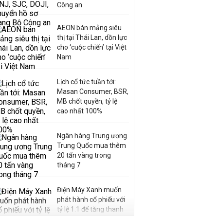
Công an
AEON bán mảng siêu
thị tại Thái Lan, dồn lực
cho ‘cuộc chiến’ tại Việt
Nam
Lịch cổ tức tuần tới:
Masan Consumer, BSR,
MB chốt quyền, tỷ lệ
cao nhất 100%
Ngân hàng Trung ương
Trung Quốc mua thêm
20 tấn vàng trong
tháng 7
Điện Máy Xanh muốn
phát hành cổ phiếu với
tỷ lệ 1:1 để tăng thanh