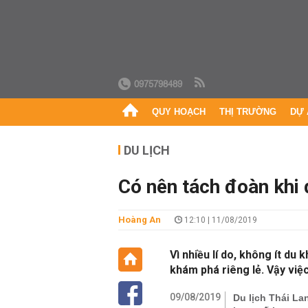
0975798489
QUY HOẠCH
THỊ TRƯỜNG
DỰ 
DU LỊCH
Có nên tách đoàn khi d
Hoàng An
12:10 | 11/08/2019
Vì nhiều lí do, không ít du 
khám phá riêng lẻ. Vậy vi
09/08/2019
Du lịch Thái La