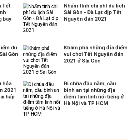
u Tết
Nhẩm tính chi phí du lịch
ênh
Sài Gòn - Đà Lạt dịp Tết
g bay
Nguyên đán 2021
điểm du
Khám phá những địa điểm
 Sài Gòn
vui chơi Tết Nguyên đán
1
2021 ở Sài Gòn
u hỏa
Đi chùa đầu năm, cầu
án 2021
bình an tại những địa
ãi hấp
điểm tâm linh nổi tiếng ở
Hà Nội và TP HCM