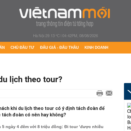
Hà Nội 29.13 °C
|
04:42PM, 08/08/2026
ÁN
CHỦ ĐẦU TƯ
ĐẤU GIÁ - ĐẤU THẦU
KINH DOANH
u lịch theo tour?
khách khi du lịch theo tour có ý định tách đoàn để
ệc tách đoàn có nên hay không?
n 5 ngày 4 đêm với 8 triệu đồng: Đi tour ‘được nhiều