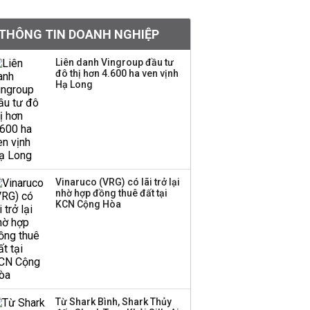
khoản
THÔNG TIN DOANH NGHIỆP
Sau nhịp điều chỉnh
mạnh, CTCK nhìn thấy
Liên danh Vingroup đầu tư
cơ hội ở nhóm cổ phiếu
đô thị hơn 4.600 ha ven vịnh
nào?
Hạ Long
Một thương hiệu thời
trang Việt đóng cửa
sau 5 năm hoạt động,
thanh lý toàn bộ cửa
hàng
Vinaruco (VRG) có lãi trở lại
nhờ hợp đồng thuê đất tại
TOP 10 ngân hàng lãi
KCN Cộng Hòa
lớn nhất từ kinh doanh
ngoại hối nửa đầu năm
2026: Vietcombank
quán quân, ACB dẫn
đầu nhóm tư nhân
Từ Shark Bình, Shark Thủy
Công ty 100 tỷ của