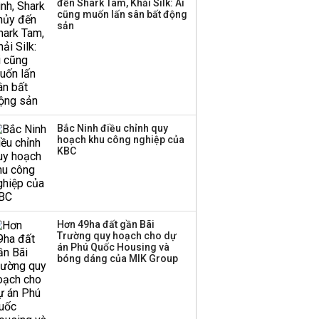
đến Shark Tam, Khải Silk: Ai
Huấn Hoa Hồng bỗng
cũng muốn lấn sân bất động
dưng ‘biến mất’, một
sản
công ty khác đã giải thể
Bắc Ninh điều chỉnh quy
hoạch khu công nghiệp của
KBC
Hơn 49ha đất gần Bãi
Trường quy hoạch cho dự
án Phú Quốc Housing và
bóng dáng của MIK Group