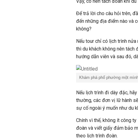
Vậy, có nên tách đoàn khi du
Để trả lời cho câu hỏi trên, đ
đến những địa điểm nào và c
không?
Nếu tour chỉ có lịch trình nử
thì du khách không nên tách 
hướng dẫn viên và sau đó, dà
Khám phá phố phường một mình l
Nếu lịch trình đi dày đặc, hã
thường, các đơn vị lữ hành s
sự cố ngoài ý muốn như du kh
Chính vì thế, không ít công t
đoàn và viết giấy đảm bảo mi
theo lịch trình đoàn.