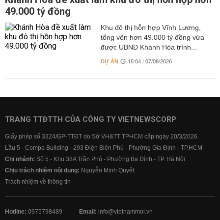
49.000 tỷ đồng
Khu đô thị hỗn hợp Vĩnh Lương,
tổng vốn hơn 49.000 tỷ đồng vừa
được UBND Khánh Hòa trình...
DỰ ÁN
15:04 | 07/08/2026
TRANG TTĐTTH CỦA CÔNG TY VIETNEWSCORP
Giấy phép số 3324/GP-TTĐT do Sở VH&TT TPHCM cấp ngày 20/3/2026
Lầu 5 - Compa Building - 293 Điện Biên Phủ - Phường Gia Định - TP.HCM
Chi nhánh:
Số 5 - Khu 38A Trần Phú - Phường Ba Đình - TP. Hà Nội
Chịu trách nhiệm nội dung:
Nguyễn Minh Quyết
Trách nhiệm về thông tin
Hotline:
0975798489
Email:
info@vietnammoi.vn