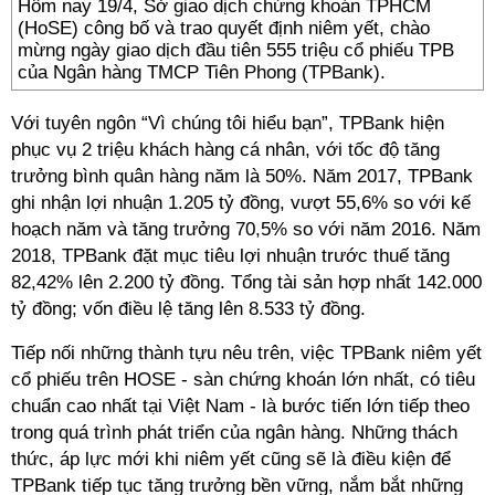
Hôm nay 19/4, Sở giao dịch chứng khoán TPHCM
(HoSE) công bố và trao quyết định niêm yết, chào
mừng ngày giao dịch đầu tiên 555 triệu cổ phiếu TPB
của Ngân hàng TMCP Tiên Phong (TPBank).
Với tuyên ngôn “Vì chúng tôi hiểu bạn”, TPBank hiện
phục vụ 2 triệu khách hàng cá nhân, với tốc độ tăng
trưởng bình quân hàng năm là 50%. Năm 2017, TPBank
ghi nhận lợi nhuận 1.205 tỷ đồng, vượt 55,6% so với kế
hoạch năm và tăng trưởng 70,5% so với năm 2016. Năm
2018, TPBank đặt mục tiêu lợi nhuận trước thuế tăng
82,42% lên 2.200 tỷ đồng. Tổng tài sản hợp nhất 142.000
tỷ đồng; vốn điều lệ tăng lên 8.533 tỷ đồng.
Tiếp nối những thành tựu nêu trên, việc TPBank niêm yết
cổ phiếu trên HOSE - sàn chứng khoán lớn nhất, có tiêu
chuẩn cao nhất tại Việt Nam - là bước tiến lớn tiếp theo
trong quá trình phát triển của ngân hàng. Những thách
thức, áp lực mới khi niêm yết cũng sẽ là điều kiện để
TPBank tiếp tục tăng trưởng bền vững, nắm bắt những