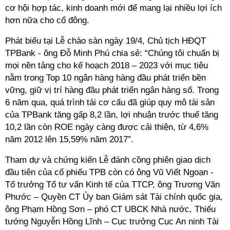
cơ hội hợp tác, kinh doanh mới để mang lại nhiều lợi ích
hơn nữa cho cổ đông.
Phát biểu tại Lễ chào sàn ngày 19/4, Chủ tịch HĐQT
TPBank - ông Đỗ Minh Phú chia sẻ: “Chúng tôi chuẩn bị
mọi nền tảng cho kế hoạch 2018 – 2023 với mục tiêu
nằm trong Top 10 ngân hàng hàng đầu phát triển bền
vững, giữ vị trí hàng đầu phát triển ngân hàng số. Trong
6 năm qua, quá trình tái cơ cấu đã giúp quy mô tài sản
của TPBank tăng gấp 8,2 lần, lợi nhuận trước thuế tăng
10,2 lần còn ROE ngày càng được cải thiện, từ 4,6%
năm 2012 lên 15,59% năm 2017”.
Tham dự và chứng kiến Lễ đánh cồng phiên giao dịch
đầu tiên của cổ phiếu TPB còn có ông Vũ Viết Ngoạn -
Tổ trưởng Tổ tư vấn Kinh tế của TTCP, ông Trương Văn
Phước – Quyền CT Ủy ban Giám sát Tài chính quốc gia,
ông Phạm Hồng Sơn – phó CT UBCK Nhà nước, Thiếu
tướng Nguyễn Hồng Lĩnh – Cục trưởng Cục An ninh Tài