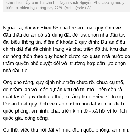
Chủ nhiệm Ủy ban Tài chính – Ngân sách Nguyễn Phú Cường nếu ý
kiến tại phiên họp sáng nay 22/9. (Ảnh:
Quốc hội
).
Ngoài ra, đối với Điều 65 của Dự án Luật quy định về
đấu thầu dự án có sử dụng đất để lựa chọn nhà đầu tư,
đại biểu thông tin, điểm đ khoản 2 quy định: Dự án điều
chỉnh đất đai để chỉnh trang và phát triển đô thị, khu dân
cư nông thôn theo quy hoạch được cơ quan nhà nước có
thẩm quyền phê duyệt đối với trường hợp cần lựa chọn
nhà đầu tư.
Ông cho rằng, quy định như trên chưa rõ, chưa cụ thể,
dễ nhầm lẫn với các dự án khu đô thị mới, nên cần rà
soát kỹ để quy định cụ thể, rõ ràng hơn. Điều 71 trong
Dự án Luật quy định về căn cứ thu hồi đất vì mục đích
quốc phòng, an ninh; phát triển kinh tế - xã hội vì lợi ích
quốc gia, công cộng.
Cụ thể, việc thu hồi đất vì mục đích quốc phòng, an ninh;