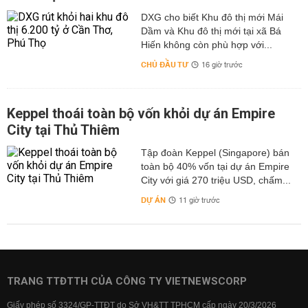
DXG cho biết Khu đô thị mới Mái
Dầm và Khu đô thị mới tại xã Bá
Hiến không còn phù hợp với...
CHỦ ĐẦU TƯ
16 giờ trước
Keppel thoái toàn bộ vốn khỏi dự án Empire
City tại Thủ Thiêm
Tập đoàn Keppel (Singapore) bán
toàn bộ 40% vốn tại dự án Empire
City với giá 270 triệu USD, chấm...
DỰ ÁN
11 giờ trước
TRANG TTĐTTH CỦA CÔNG TY VIETNEWSCORP
Giấy phép số 3324/GP-TTĐT do Sở VH&TT TPHCM cấp ngày 20/3/2026