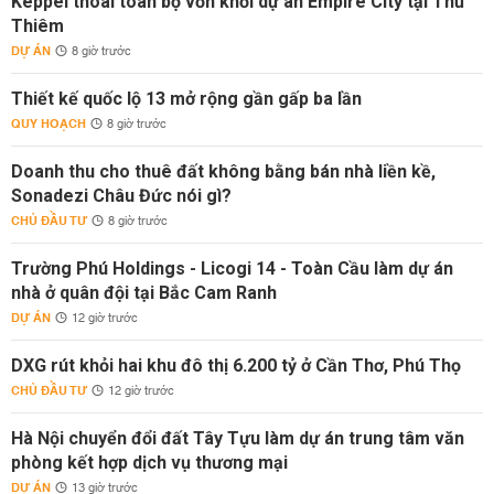
Keppel thoái toàn bộ vốn khỏi dự án Empire City tại Thủ
Thiêm
DỰ ÁN
8 giờ trước
Thiết kế quốc lộ 13 mở rộng gần gấp ba lần
QUY HOẠCH
8 giờ trước
Doanh thu cho thuê đất không bằng bán nhà liền kề,
Sonadezi Châu Đức nói gì?
CHỦ ĐẦU TƯ
8 giờ trước
Trường Phú Holdings - Licogi 14 - Toàn Cầu làm dự án
nhà ở quân đội tại Bắc Cam Ranh
DỰ ÁN
12 giờ trước
DXG rút khỏi hai khu đô thị 6.200 tỷ ở Cần Thơ, Phú Thọ
CHỦ ĐẦU TƯ
12 giờ trước
Hà Nội chuyển đổi đất Tây Tựu làm dự án trung tâm văn
phòng kết hợp dịch vụ thương mại
DỰ ÁN
13 giờ trước