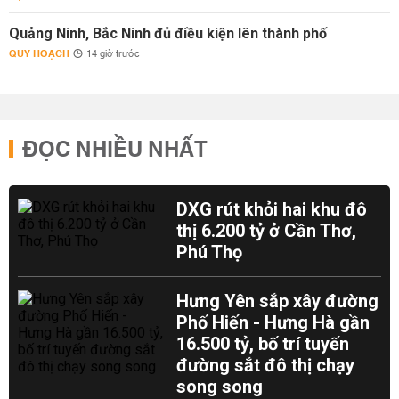
Quảng Ninh, Bắc Ninh đủ điều kiện lên thành phố
QUY HOẠCH
14 giờ trước
ĐỌC NHIỀU NHẤT
DXG rút khỏi hai khu đô
thị 6.200 tỷ ở Cần Thơ,
Phú Thọ
Hưng Yên sắp xây đường
Phố Hiến - Hưng Hà gần
16.500 tỷ, bố trí tuyến
đường sắt đô thị chạy
song song