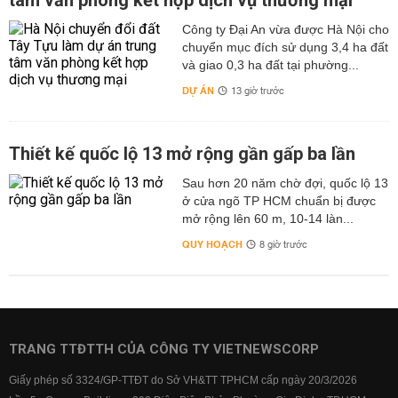
tâm văn phòng kết hợp dịch vụ thương mại
Công ty Đại An vừa được Hà Nội cho
chuyển mục đích sử dụng 3,4 ha đất
và giao 0,3 ha đất tại phường...
DỰ ÁN
13 giờ trước
Thiết kế quốc lộ 13 mở rộng gần gấp ba lần
Sau hơn 20 năm chờ đợi, quốc lộ 13
ở cửa ngõ TP HCM chuẩn bị được
mở rộng lên 60 m, 10-14 làn...
QUY HOẠCH
8 giờ trước
TRANG TTĐTTH CỦA CÔNG TY VIETNEWSCORP
Giấy phép số 3324/GP-TTĐT do Sở VH&TT TPHCM cấp ngày 20/3/2026