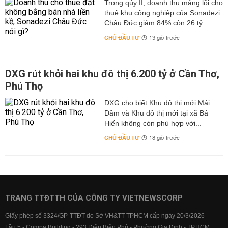
Trong qúy II, doanh thu mảng lõi cho
thuê khu công nghiệp của Sonadezi
Châu Đức giảm 84% còn 26 tỷ...
CHỦ ĐẦU TƯ
13 giờ trước
DXG rút khỏi hai khu đô thị 6.200 tỷ ở Cần Thơ,
Phú Thọ
DXG cho biết Khu đô thị mới Mái
Dầm và Khu đô thị mới tại xã Bá
Hiến không còn phù hợp với...
CHỦ ĐẦU TƯ
18 giờ trước
TRANG TTĐTTH CỦA CÔNG TY VIETNEWSCORP
Giấy phép số 3324/GP-TTĐT do Sở VH&TT TPHCM cấp ngày 20/3/2026
Lầu 5 - Compa Building - 293 Điện Biên Phủ - Phường Gia Định - TP.HCM