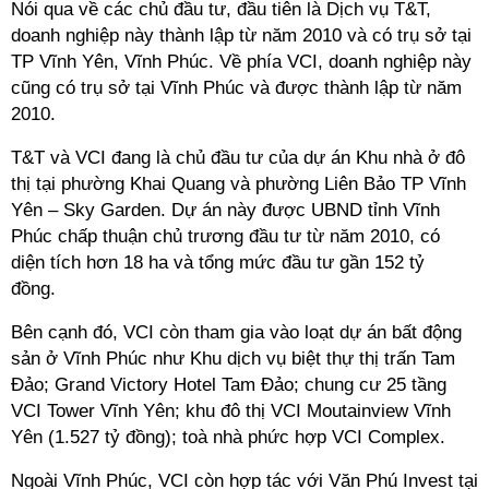
Nói qua về các chủ đầu tư, đầu tiên là Dịch vụ T&T,
doanh nghiệp này thành lập từ năm 2010 và có trụ sở tại
TP Vĩnh Yên, Vĩnh Phúc. Về phía VCI, doanh nghiệp này
cũng có trụ sở tại Vĩnh Phúc và được thành lập từ năm
2010.
T&T và VCI đang là chủ đầu tư của dự án Khu nhà ở đô
thị tại phường Khai Quang và phường Liên Bảo TP Vĩnh
Yên – Sky Garden. Dự án này được UBND tỉnh Vĩnh
Phúc chấp thuận chủ trương đầu tư từ năm 2010, có
diện tích hơn 18 ha và tổng mức đầu tư gần 152 tỷ
đồng.
Bên cạnh đó, VCI còn tham gia vào loạt dự án bất động
sản ở Vĩnh Phúc như Khu dịch vụ biệt thự thị trấn Tam
Đảo; Grand Victory Hotel Tam Đảo; chung cư 25 tầng
VCI Tower Vĩnh Yên; khu đô thị VCI Moutainview Vĩnh
Yên (1.527 tỷ đồng); toà nhà phức hợp VCI Complex.
Ngoài Vĩnh Phúc, VCI còn hợp tác với Văn Phú Invest tại