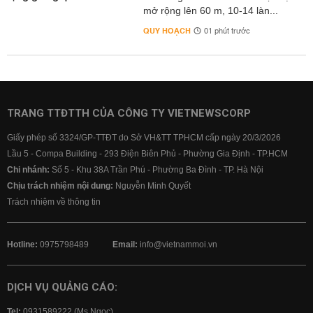
mở rộng lên 60 m, 10-14 làn...
QUY HOẠCH
01 phút trước
TRANG TTĐTTH CỦA CÔNG TY VIETNEWSCORP
Giấy phép số 3324/GP-TTĐT do Sở VH&TT TPHCM cấp ngày 20/3/2026
Lầu 5 - Compa Building - 293 Điện Biên Phủ - Phường Gia Định - TP.HCM
Chi nhánh:
Số 5 - Khu 38A Trần Phú - Phường Ba Đình - TP. Hà Nội
Chịu trách nhiệm nội dung:
Nguyễn Minh Quyết
Trách nhiệm về thông tin
Hotline:
0975798489
Email:
info@vietnammoi.vn
DỊCH VỤ QUẢNG CÁO:
Tel:
0931589222 (Ms Ngọc)