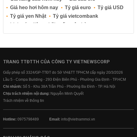
Giá heo hơi hôm nay
Tỷ giá euro
Tỷ giá USD
Tỷ giá yen Nhật
Tỷ giá vietcombank
Lịch cúp điện
Lãi suất ngân hàng
Lãi suất tiết kiệm
Lãi suất tiền gửi
Lãi suất ngân hàng Agribank
Lãi suất ngân hàng Sacombank
Lãi suất ngân hàng BIDV
TRANG TTĐTTH CỦA CÔNG TY VIETNEWSCORP
Lãi suất ngân hàng Vietinbank
Giấy phép số 3324/GP-TTĐT do Sở VH&TT TPHCM cấp ngày 20/3/2026
Lãi suất ngân hàng Vietcombank
Lầu 5 - Compa Building - 293 Điện Biên Phủ - Phường Gia Định - TP.HCM
Chi nhánh:
Số 5 - Khu 38A Trần Phú - Phường Ba Đình - TP. Hà Nội
Chịu trách nhiệm nội dung:
Nguyễn Minh Quyết
Trách nhiệm về thông tin
Hotline:
0975798489
Email:
info@vietnammoi.vn