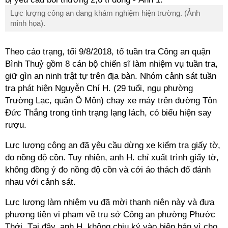
Lực lượng công an đang khám nghiệm hiện trường. (Ảnh
minh họa).
Theo cáo trạng, tối 9/8/2018, tổ tuần tra Công an quận
Bình Thuỷ gồm 8 cán bộ chiến sĩ làm nhiệm vụ tuần tra,
giữ gìn an ninh trật tự trên địa bàn. Nhóm cảnh sát tuần
tra phát hiện Nguyễn Chí H. (29 tuổi, ngụ phường
Trường Lạc, quận Ô Môn) chạy xe máy trên đường Tôn
Đức Thắng trong tình trạng lạng lách, có biểu hiện say
rượu.
Lực lượng công an đã yêu cầu dừng xe kiểm tra giấy tờ,
đo nồng độ cồn. Tuy nhiên, anh H. chỉ xuất trình giấy tờ,
không đồng ý đo nồng độ cồn và cởi áo thách đố đánh
nhau với cảnh sát.
Lực lượng làm nhiệm vụ đã mời thanh niên này và đưa
phương tiện vi phạm về trụ sở Công an phường Phước
Thới. Tại đây, anh H. không chịu ký vào biên bản vì cho