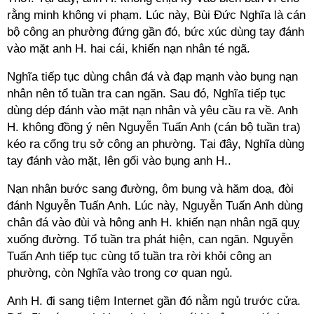
rằng minh không vi phạm. Lúc này, Bùi Đức Nghĩa là cán
bộ công an phường đứng gần đó, bức xúc dùng tay đánh
vào mặt anh H. hai cái, khiến nạn nhân té ngã.
Nghĩa tiếp tục dùng chân đá và đạp mạnh vào bụng nạn
nhân nên tổ tuần tra can ngăn. Sau đó, Nghĩa tiếp tục
dùng dép đánh vào mặt nạn nhân và yêu cầu ra về. Anh
H. không đồng ý nên Nguyễn Tuấn Anh (cán bộ tuần tra)
kéo ra cổng trụ sở công an phường. Tại đây, Nghĩa dùng
tay đánh vào mặt, lên gối vào bụng anh H..
Nạn nhân bước sang đường, ôm bụng và hăm doạ, đòi
đánh Nguyễn Tuấn Anh. Lúc này, Nguyễn Tuấn Anh dùng
chân đá vào đùi và hông anh H. khiến nạn nhân ngã quỵ
xuống đường. Tổ tuần tra phát hiện, can ngăn. Nguyễn
Tuấn Anh tiếp tục cùng tổ tuần tra rời khỏi công an
phường, còn Nghĩa vào trong cơ quan ngủ.
Anh H. đi sang tiệm Internet gần đó nằm ngủ trước cửa.