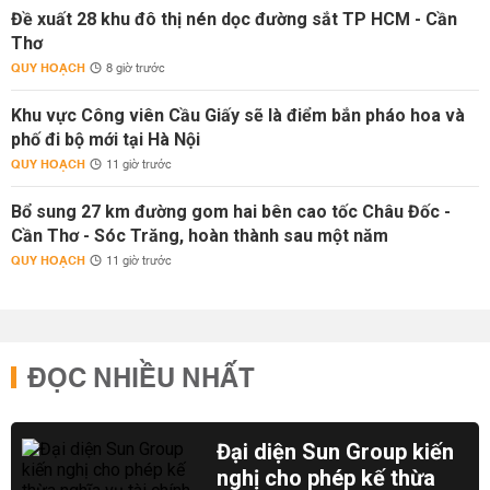
Đề xuất 28 khu đô thị nén dọc đường sắt TP HCM - Cần
Thơ
QUY HOẠCH
8 giờ trước
Khu vực Công viên Cầu Giấy sẽ là điểm bắn pháo hoa và
phố đi bộ mới tại Hà Nội
QUY HOẠCH
11 giờ trước
Bổ sung 27 km đường gom hai bên cao tốc Châu Đốc -
Cần Thơ - Sóc Trăng, hoàn thành sau một năm
QUY HOẠCH
11 giờ trước
ĐỌC NHIỀU NHẤT
Đại diện Sun Group kiến
nghị cho phép kế thừa