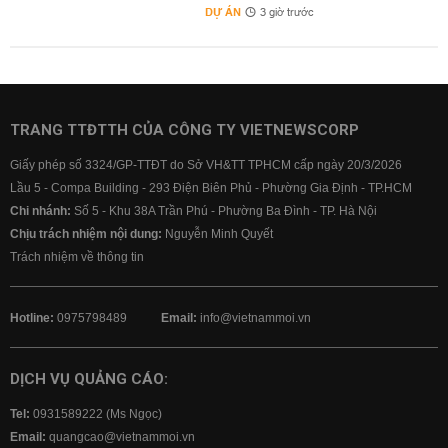
DỰ ÁN
3 giờ trước
TRANG TTĐTTH CỦA CÔNG TY VIETNEWSCORP
Giấy phép số 3324/GP-TTĐT do Sở VH&TT TPHCM cấp ngày 20/3/2026
Lầu 5 - Compa Building - 293 Điện Biên Phủ - Phường Gia Định - TP.HCM
Chi nhánh:
Số 5 - Khu 38A Trần Phú - Phường Ba Đình - TP. Hà Nội
Chịu trách nhiệm nội dung:
Nguyễn Minh Quyết
Trách nhiệm về thông tin
Hotline:
0975798489
Email:
info@vietnammoi.vn
DỊCH VỤ QUẢNG CÁO:
Tel:
0931589222 (Ms Ngọc)
Email:
quangcao@vietnammoi.vn