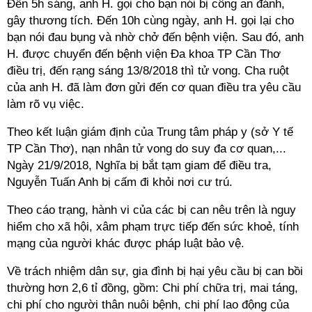
Đến 5h sáng, anh H. gọi cho bạn nói bị công an đánh,
gây thương tích. Đến 10h cùng ngày, anh H. gọi lại cho
bạn nói đau bụng và nhờ chở đến bệnh viện. Sau đó, anh
H. được chuyển đến bệnh viện Đa khoa TP Cần Thơ
điều trị, đến rạng sáng 13/8/2018 thì tử vong. Cha ruột
của anh H. đã làm đơn gửi đến cơ quan điều tra yêu cầu
làm rõ vụ việc.
Theo kết luận giám định của Trung tâm pháp y (sở Y tế
TP Cần Thơ), nạn nhân tử vong do suy đa cơ quan,...
Ngày 21/9/2018, Nghĩa bị bắt tạm giam để điều tra,
Nguyễn Tuấn Anh bị cấm đi khỏi nơi cư trú.
Theo cáo trạng, hành vi của các bị can nêu trên là nguy
hiểm cho xã hội, xâm phạm trực tiếp đến sức khoẻ, tính
mạng của người khác được pháp luật bảo vệ.
Về trách nhiệm dân sự, gia đình bị hại yêu cầu bị can bồi
thường hơn 2,6 tỉ đồng, gồm: Chi phí chữa trị, mai táng,
chi phí cho người thân nuôi bệnh, chi phí lao động của