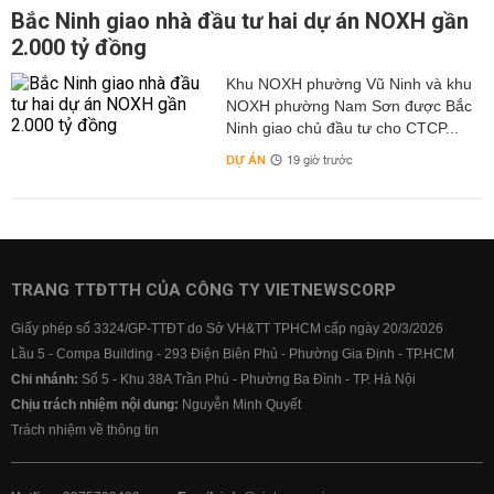
Bắc Ninh giao nhà đầu tư hai dự án NOXH gần
2.000 tỷ đồng
Khu NOXH phường Vũ Ninh và khu
NOXH phường Nam Sơn được Bắc
Ninh giao chủ đầu tư cho CTCP...
DỰ ÁN
19 giờ trước
TRANG TTĐTTH CỦA CÔNG TY VIETNEWSCORP
Giấy phép số 3324/GP-TTĐT do Sở VH&TT TPHCM cấp ngày 20/3/2026
Lầu 5 - Compa Building - 293 Điện Biên Phủ - Phường Gia Định - TP.HCM
Chi nhánh:
Số 5 - Khu 38A Trần Phú - Phường Ba Đình - TP. Hà Nội
Chịu trách nhiệm nội dung:
Nguyễn Minh Quyết
Trách nhiệm về thông tin