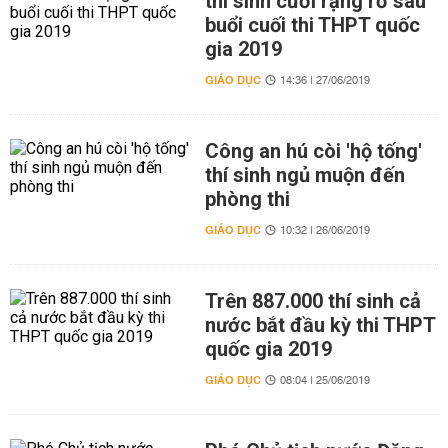
thí sinh cười rạng rỡ sau
buổi cuối thi THPT quốc
gia 2019
GIÁO DỤC
14:36 | 27/06/2019
Công an hú còi 'hộ tống'
thí sinh ngủ muộn đến
phòng thi
GIÁO DỤC
10:32 | 26/06/2019
Trên 887.000 thí sinh cả
nước bắt đầu kỳ thi THPT
quốc gia 2019
GIÁO DỤC
08:04 | 25/06/2019