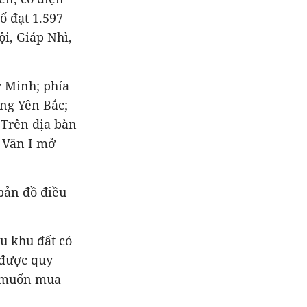
ố đạt 1.597
i, Giáp Nhì,
y Minh; phía
ng Yên Bắc;
 Trên địa bàn
 Văn I mở
bản đồ điều
u khu đất có
 được quy
i muốn mua