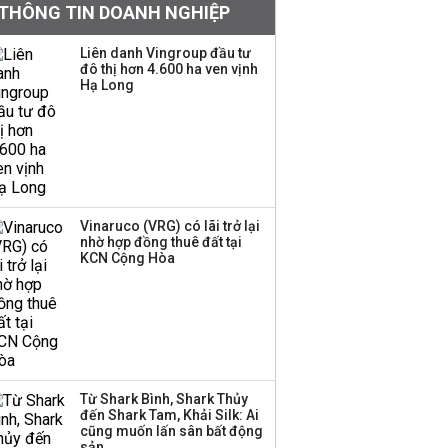
62.000 tỷ đồng tiền
THÔNG TIN DOANH NGHIỆP
mặt, ngang ngửa MWG
Liên danh Vingroup đầu tư
đô thị hơn 4.600 ha ven vịnh
Hạ Long
Chuyên gia Phạm Xuân
Hoè chỉ ra 6 nguyên
nhân khiến dòng vốn
trong nền kinh tế còn
'tắc nghẽn'
Đề xuất miễn 30% thuế
Vinaruco (VRG) có lãi trở lại
thu nhập cho hộ kinh
nhờ hợp đồng thuê đất tại
KCN Cộng Hòa
doanh, doanh nghiệp
có doanh thu dưới 10 tỷ
đồng
BIDV sắp phát hành
gần 500 triệu cổ phiếu,
tăng vốn lên gần
Từ Shark Bình, Shark Thủy
77.800 tỷ
đến Shark Tam, Khải Silk: Ai
cũng muốn lấn sân bất động
sản