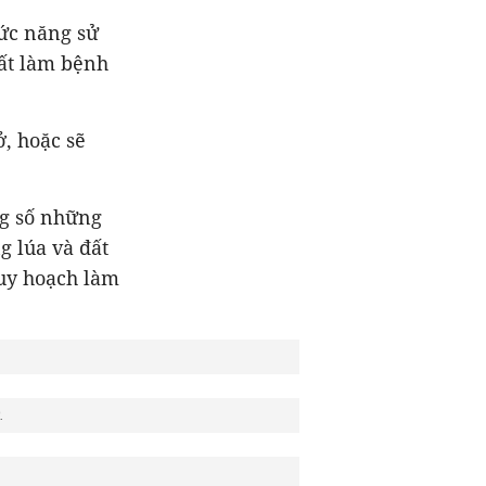
ức năng sử
đất làm bệnh
, hoặc sẽ
ng số những
 lúa và đất
uy hoạch làm
.