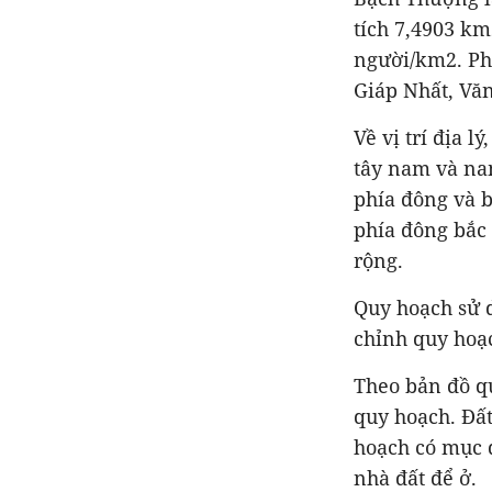
tích 7,4903 km
người/km2. Ph
Giáp Nhất, Vă
Về vị trí địa 
tây nam và na
phía đông và b
phía đông bắc
rộng.
Quy hoạch sử 
chỉnh quy hoạ
Theo bản đồ q
quy hoạch. Đất
hoạch có mục 
nhà đất để ở.