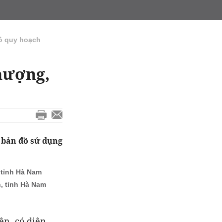
ồ quy hoạch
hượng,
 bản đồ sử dụng
 tỉnh Hà Nam
, tỉnh Hà Nam
ên, có diện