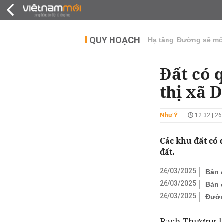
QUY HOẠCH
THỊ TRƯỜNG
DỰ Á
QUY HOẠCH
Hạ tầng
Đường sẽ m
Đất có 
thị xã 
Như Ý
12:32 | 2
Các khu đất có
đất.
26/03/2025
Bản 
26/03/2025
Bản 
26/03/2025
Đườn
Bạch Thượng l