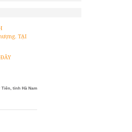
H
hượng. TẠI
 ĐÂY