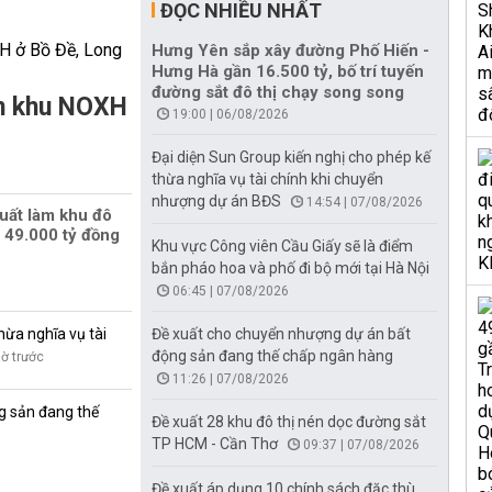
ĐỌC NHIỀU NHẤT
Hưng Yên sắp xây đường Phố Hiến -
Hưng Hà gần 16.500 tỷ, bố trí tuyến
đường sắt đô thị chạy song song
àm khu NOXH
19:00 | 06/08/2026
Đại diện Sun Group kiến nghị cho phép kế
thừa nghĩa vụ tài chính khi chuyển
nhượng dự án BĐS
14:54 | 07/08/2026
uất làm khu đô
 49.000 tỷ đồng
Khu vực Công viên Cầu Giấy sẽ là điểm
bắn pháo hoa và phố đi bộ mới tại Hà Nội
06:45 | 07/08/2026
hừa nghĩa vụ tài
Đề xuất cho chuyển nhượng dự án bất
động sản đang thế chấp ngân hàng
iờ trước
11:26 | 07/08/2026
g sản đang thế
Đề xuất 28 khu đô thị nén dọc đường sắt
TP HCM - Cần Thơ
09:37 | 07/08/2026
Đề xuất áp dụng 10 chính sách đặc thù