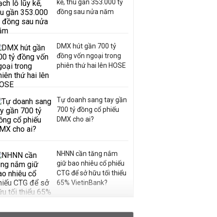
kế, thu gần 353.000 tỷ
đồng sau nửa năm
DMX hút gần 700 tỷ
đồng vốn ngoại trong
phiên thứ hai lên HOSE
Tự doanh sang tay gần
700 tỷ đồng cổ phiếu
DMX cho ai?
NHNN cần tăng nắm
giữ bao nhiêu cổ phiếu
CTG để sở hữu tối thiểu
65% VietinBank?
VNPT nắm giữ hơn