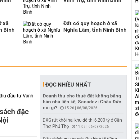
 Ninh
Vĩnh Trụ, tỉnh Ninh Bình
ở xã
Đất có quy hoạch ở xã
h Bình
Nghĩa Lâm, tỉnh Ninh Bình
ĐỌC NHIỀU NHẤT
Doanh thu cho thuê đất không bằng
bán nhà liền kề, Sonadezi Châu Đức
nói gì?
15:26 | 06/08/2026
 sách đặc
Nội
DXG rút khỏi hai khu đô thị 6.200 tỷ ở Cần
Thơ, Phú Thọ
11:09 | 06/08/2026