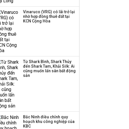
gia nhập thị trường
chứng khoán trong
Vinaruco (VRG) có lãi trở lại
tháng 7 biến động
nhờ hợp đồng thuê đất tại
KCN Cộng Hòa
Bamboo Capital và
BCG Land bị hủy tư
cách công ty đại chúng
Thị trường thường
Từ Shark Bình, Shark Thủy
đến Shark Tam, Khải Silk: Ai
‘phất lên’ trong tháng 8,
cũng muốn lấn sân bất động
nhóm ngành nào có
sản
tiềm năng dẫn sóng?
Bắc Ninh điều chỉnh quy
hoạch khu công nghiệp của
KBC