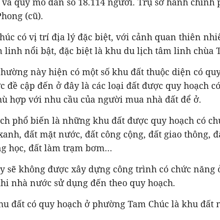
 và quy mô dân số 18.114 người. Trụ sở hành chính 
Phong (cũ).
c có vị trí địa lý đặc biệt, với cảnh quan thiên nhi
m linh nổi bật, đặc biệt là khu du lịch tâm linh chùa
hường này hiện có một số khu đất thuộc diện có quy
 đề cập đến ở đây là các loại đất được quy hoạch c
ù hợp với nhu cầu của người mua nhà đất để ở.
ạch phổ biến là những khu đất được quy hoạch có ch
xanh, đất mặt nước, đất công cộng, đất giao thông, 
ờng học, đất làm trạm bơm…
ày sẽ không được xây dựng công trình có chức năng ở
khi nhà nước sử dụng đến theo quy hoạch.
khu đất có quy hoạch ở phường Tam Chúc là khu đất