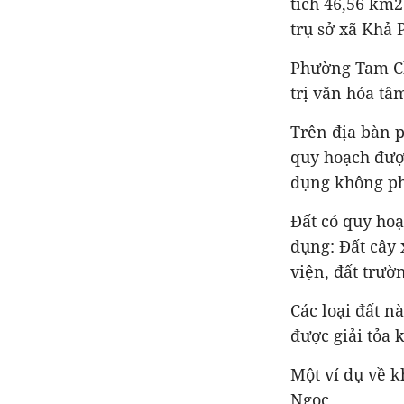
tích 46,56 km2
trụ sở xã Khả 
Phường Tam Chú
trị văn hóa tâ
Trên địa bàn p
quy hoạch được
dụng không ph
Đất có quy ho
dụng: Đất cây 
viện, đất trư
Các loại đất n
được giải tỏa 
Một ví dụ về 
Ngọc.