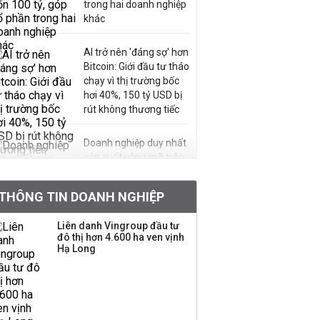
trong hai doanh nghiệp
khác
AI trở nên 'đáng sợ' hơn
Bitcoin: Giới đầu tư tháo
chạy vì thị trường bốc
hơi 40%, 150 tỷ USD bị
rút không thương tiếc
Doanh nghiệp duy nhất
sản xuất vàng mã trên
sàn báo lãi tăng 64%,
không vay một đồng
THÔNG TIN DOANH NGHIỆP
nào từ ngân hàng
Liên danh Vingroup đầu tư
Con gái tỷ phú Phạm
đô thị hơn 4.600 ha ven vịnh
Nhật Vượng lần đầu
Hạ Long
tham gia vào hệ sinh
thái Vingroup
Hơn 227.000 tài khoản