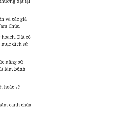
phường đặt tại
ên và các giá
 Tam Chúc.
 hoạch. Đất có
ó mục đích sử
ức năng sử
đất làm bệnh
, hoặc sẽ
 nằm cạnh chùa