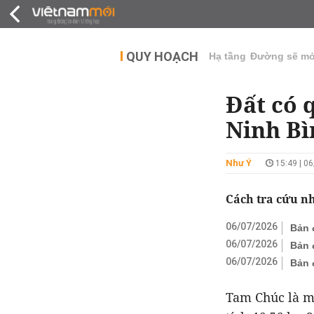
QUY HOẠCH
THỊ TRƯỜNG
DỰ Á
QUY HOẠCH
Hạ tầng
Đường sẽ m
Đất có 
Ninh Bì
Như Ý
15:49 | 0
Cách tra cứu n
06/07/2026
Bản 
06/07/2026
Bản 
06/07/2026
Bản 
Tam Chúc là m