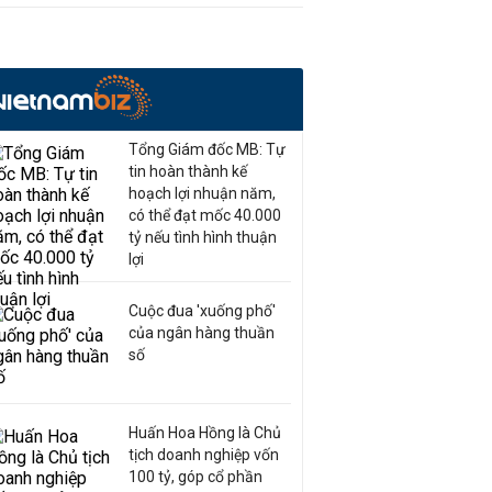
Tổng Giám đốc MB: Tự
tin hoàn thành kế
hoạch lợi nhuận năm,
có thể đạt mốc 40.000
tỷ nếu tình hình thuận
lợi
Cuộc đua 'xuống phố'
của ngân hàng thuần
số
Huấn Hoa Hồng là Chủ
tịch doanh nghiệp vốn
100 tỷ, góp cổ phần