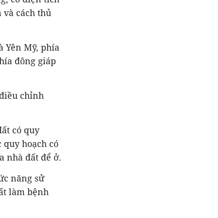
 và cách thủ
và Yên Mỹ, phía
phía đông giáp
iều chỉnh
ất có quy
c quy hoạch có
 nhà đất để ở.
ức năng sử
đất làm bệnh