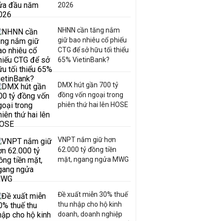
2026
NHNN cần tăng nắm
giữ bao nhiêu cổ phiếu
CTG để sở hữu tối thiểu
65% VietinBank?
DMX hút gần 700 tỷ
đồng vốn ngoại trong
phiên thứ hai lên HOSE
VNPT nắm giữ hơn
62.000 tỷ đồng tiền
mặt, ngang ngửa MWG
Đề xuất miễn 30% thuế
thu nhập cho hộ kinh
doanh, doanh nghiệp