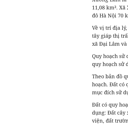
11,08 km². Xã
đô Hà Nội 70 
Về vị trí địa 
tây giáp thị t
xã Đại Lâm và
Quy hoạch sử d
quy hoạch sử 
Theo bản đồ q
hoạch. Đất có 
mục đích sử d
Đất có quy ho
dụng: Đất cây 
viện, đất trườ