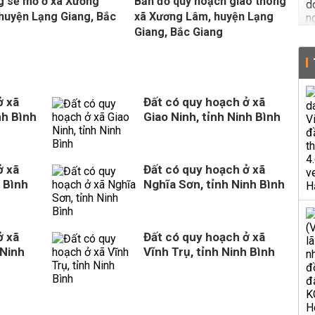
 sẽ mở ở xã Xương
Bản đồ quy hoạch giao thông
huyện Lạng Giang, Bắc
xã Xương Lâm, huyện Lạng
g
Giang, Bắc Giang
ở xã
Đất có quy hoạch ở xã
nh Bình
Giao Ninh, tỉnh Ninh Bình
ở xã
Đất có quy hoạch ở xã
 Bình
Nghĩa Sơn, tỉnh Ninh Bình
ở xã
Đất có quy hoạch ở xã
 Ninh
Vĩnh Trụ, tỉnh Ninh Bình