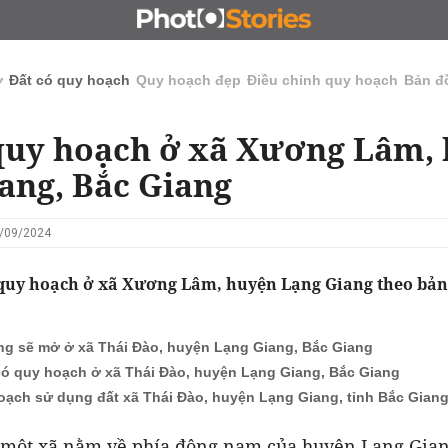
N
CHỦ ĐẦU TƯ
ĐẤU GIÁ - ĐẤU THẦU
KINH DOANH
ở
Đất có quy hoạch
Quy hoạch đẹp
Điều chỉnh quy hoạch
Bản đ
quy hoạch ở xã Xương Lâm,
ang, Bắc Giang
2/09/2024
 quy hoạch ở xã Xương Lâm, huyện Lạng Giang theo bản
g sẽ mở ở xã Thái Đào, huyện Lạng Giang, Bắc Giang
có quy hoạch ở xã Thái Đào, huyện Lạng Giang, Bắc Giang
oạch sử dụng đất xã Thái Đào, huyện Lạng Giang, tỉnh Bắc Gian
một xã nằm về phía đông nam của huyện Lạng Giang