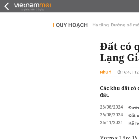
QUY HOẠCH
THỊ TRƯỜNG
DỰ Á
QUY HOẠCH
Hạ tầng
Đường sẽ m
Đất có 
Lạng Gi
Như Ý
16:46 | 1
Các khu đất có
đất.
26/08/2024
Đườn
26/08/2024
Đất 
26/11/2021
Kế h
Xương Lâm là 