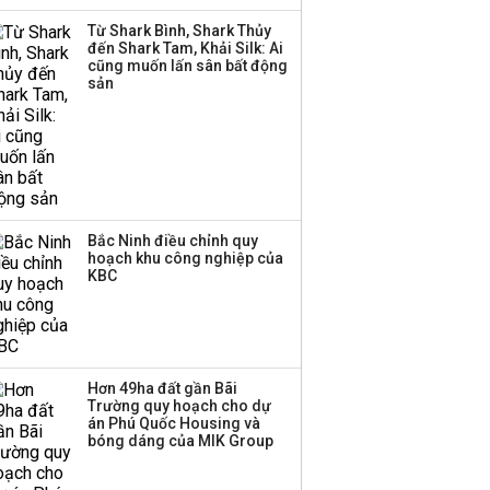
Từ Shark Bình, Shark Thủy
Việt Nam muốn phát
đến Shark Tam, Khải Silk: Ai
triển quỹ hưu trí: Từ tiết
cũng muốn lấn sân bất động
kiệm gia đình thành
sản
nguồn cấp vốn dài hạn
và kinh nghiệm từ
Malaysia
Bắc Ninh điều chỉnh quy
hoạch khu công nghiệp của
KBC
Hơn 49ha đất gần Bãi
Trường quy hoạch cho dự
án Phú Quốc Housing và
bóng dáng của MIK Group