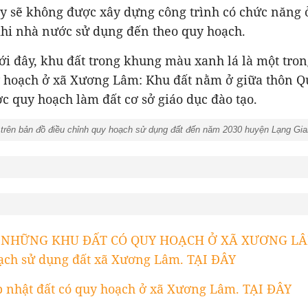
ày sẽ không được xây dựng công trình có chức năng ở
khi nhà nước sử dụng đến theo quy hoạch.
ới đây, khu đất trong khung màu xanh lá là một tro
y hoạch ở xã Xương Lâm: Khu đất nằm ở giữa thôn Q
ợc quy hoạch làm đất cơ sở giáo dục đào tạo.
ên bản đồ điều chỉnh quy hoạch sử dụng đất đến năm 2030 huyện Lạng Gi
T NHỮNG KHU ĐẤT CÓ QUY HOẠCH Ở XÃ XƯƠNG LÂ
ạch sử dụng đất xã Xương Lâm. TẠI ĐÂY
 nhật đất có quy hoạch ở xã Xương Lâm. TẠI ĐÂY