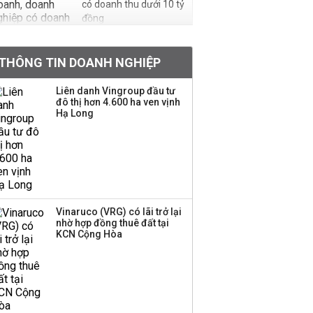
có doanh thu dưới 10 tỷ
đồng
BIDV sắp phát hành
THÔNG TIN DOANH NGHIỆP
gần 500 triệu cổ phiếu,
tăng vốn lên gần
Liên danh Vingroup đầu tư
77.800 tỷ
đô thị hơn 4.600 ha ven vịnh
Hạ Long
Dàn lãnh đạo GenZ nhà
Vingroup,
Techcombank,
VPBank, PC1: Người
nắm 10.000 tỷ đồng cổ
phiếu, người làm chủ
Vinaruco (VRG) có lãi trở lại
tịch ở tuổi 27
nhờ hợp đồng thuê đất tại
KCN Cộng Hòa
Lãnh đạo Vinamilk:
Tăng quy mô đàn bò
thêm 8.000 con, đã
chốt giá nguyên liệu
đến tháng 11