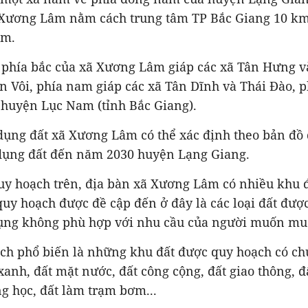
 Xương Lâm nằm cách trung tâm TP Bắc Giang 10 km
km.
lý, phía bắc của xã Xương Lâm giáp các xã Tân Hưng 
rấn Vôi, phía nam giáp các xã Tân Dĩnh và Thái Đào, 
 huyện Lục Nam (tỉnh Bắc Giang).
ụng đất xã Xương Lâm có thể xác định theo bản đồ đ
dụng đất đến năm 2030 huyện Lạng Giang.
uy hoạch trên, địa bàn xã Xương Lâm có nhiều khu đ
quy hoạch được đề cập đến ở đây là các loại đất đượ
ụng không phù hợp với nhu cầu của người muốn mua
ạch phổ biến là những khu đất được quy hoạch có ch
xanh, đất mặt nước, đất công cộng, đất giao thông, 
ng học, đất làm trạm bơm...