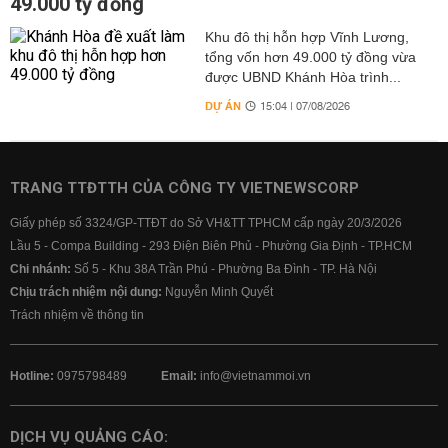
49.000 tỷ đồng
Khu đô thị hỗn hợp Vĩnh Lương,
tổng vốn hơn 49.000 tỷ đồng vừa
được UBND Khánh Hòa trình...
DỰ ÁN
15:04 | 07/08/2026
TRANG TTĐTTH CỦA CÔNG TY VIETNEWSCORP
Giấy phép số 3324/GP-TTĐT do Sở VH&TT TPHCM cấp ngày 20/3/2026
Lầu 5 - Compa Building - 293 Điện Biên Phủ - Phường Gia Định - TP.HCM
Chi nhánh:
Số 5 - Khu 38A Trần Phú - Phường Ba Đình - TP. Hà Nội
Chịu trách nhiệm nội dung:
Nguyễn Minh Quyết
Trách nhiệm về thông tin
Hotline:
0975798489
Email:
info@vietnammoi.vn
DỊCH VỤ QUẢNG CÁO: