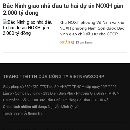
Bắc Ninh giao nhà đầu tư hai dự án NOXH gần
2.000 tỷ đồng
Khu NOXH phường Vũ Ninh và khu
NOXH phường Nam Sơn được Bắc
Ninh giao chủ đầu tư cho CTCP...
DỰ ÁN
13 giờ trước
TRANG TTĐTTH CỦA CÔNG TY VIETNEWSCORP
Giấy phép số 3324/GP-TTĐT do Sở VH&TT TPHCM cấp ngày 20/3/2026
Lầu 5 - Compa Building - 293 Điện Biên Phủ - Phường Gia Định - TP.HCM
Chi nhánh:
Số 5 - Khu 38A Trần Phú - Phường Ba Đình - TP. Hà Nội
Chịu trách nhiệm nội dung:
Nguyễn Minh Quyết
Trách nhiệm về thông tin