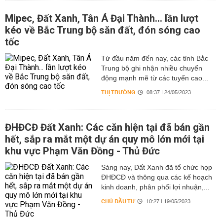
Mipec, Đất Xanh, Tân Á Đại Thành... lần lượt
kéo về Bắc Trung bộ săn đất, đón sóng cao
tốc
Từ đầu năm đến nay, các tỉnh Bắc
Trung bộ ghi nhận nhiều chuyển
động mạnh mẽ từ các tuyến cao...
THỊ TRƯỜNG
08:37 | 24/05/2023
ĐHĐCĐ Đất Xanh: Các căn hiện tại đã bán gần
hết, sắp ra mắt một dự án quy mô lớn mới tại
khu vực Phạm Văn Đồng - Thủ Đức
Sáng nay, Đất Xanh đã tổ chức họp
ĐHĐCĐ và thông qua các kế hoạch
kinh doanh, phân phối lợi nhuận,...
CHỦ ĐẦU TƯ
10:27 | 19/05/2023