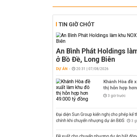
TIN GIỜ CHÓT
An Bình Phát Holdings l
ở Bồ Đề, Long Biên
DỰ ÁN
20:31 | 07/08/2026
Khánh Hòa đề x
thị hỗn hợp hơn
3 giờ trước
Đại diện Sun Group kiến nghị cho phép kế t
chính khi chuyển nhượng dự án BĐS
3 g
Đề xuất cho chuyển nhượng dự án bất độn