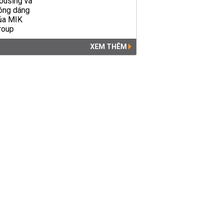
Đề thi học kì 2 lớp 8 môn Địa
lí Phòng GD&ĐT Vĩnh Tường
năm 2019
XEM THÊM
GIÁO DỤC
15:38 | 15/05/2019
Đề thi học kì 2 lớp 8 môn Vật
lí Phòng GD&ĐT Vĩnh Tường
năm 2019
GIÁO DỤC
15:30 | 13/05/2019