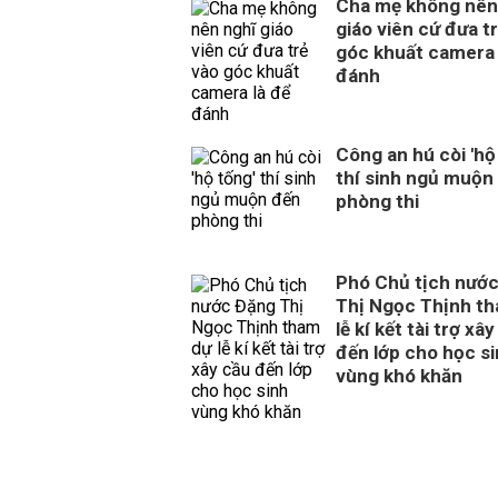
Cha mẹ không nên
giáo viên cứ đưa t
góc khuất camera 
đánh
Công an hú còi 'hộ
thí sinh ngủ muộn
phòng thi
Phó Chủ tịch nướ
Thị Ngọc Thịnh t
lễ kí kết tài trợ xâ
đến lớp cho học s
vùng khó khăn