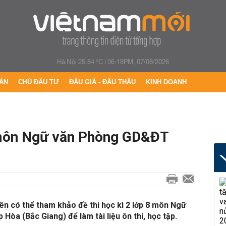
Hà Nội 25.84 °C
|
06:18PM, 07/08/2026
ÁN
CHỦ ĐẦU TƯ
ĐẤU GIÁ - ĐẤU THẦU
KINH DOANH
8 môn Ngữ văn Phòng GD&ĐT
ên có thể tham khảo đề thi học kì 2 lớp 8 môn Ngữ
òa (Bắc Giang) để làm tài liệu ôn thi, học tập.