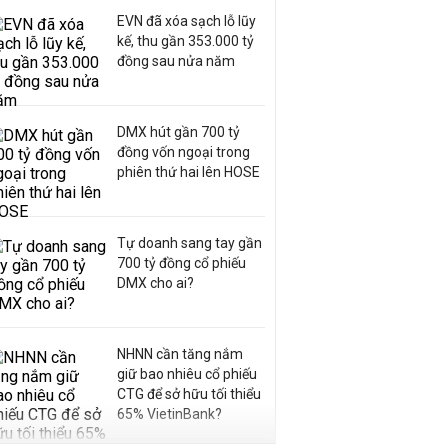
EVN đã xóa sạch lỗ lũy
kế, thu gần 353.000 tỷ
đồng sau nửa năm
DMX hút gần 700 tỷ
đồng vốn ngoại trong
phiên thứ hai lên HOSE
Tự doanh sang tay gần
700 tỷ đồng cổ phiếu
DMX cho ai?
NHNN cần tăng nắm
giữ bao nhiêu cổ phiếu
CTG để sở hữu tối thiểu
65% VietinBank?