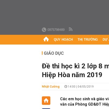
0975798489
QUY HOẠCH
THỊ TRƯỜNG
DỰ 
GIÁO DỤC
Đề thi học kì 2 lớp 
Hiệp Hòa năm 2019
Nhật Cường
14:00 | 04/05/2019
Các em học sinh và giáo vi
văn của Phòng GD&ĐT Hiệp H