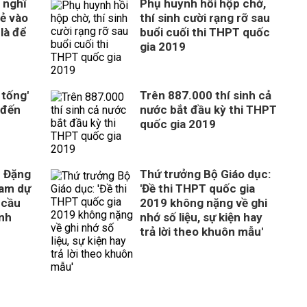
 nghĩ
Phụ huynh hồi hộp chờ,
rẻ vào
thí sinh cười rạng rỡ sau
là để
buổi cuối thi THPT quốc
gia 2019
 tống'
Trên 887.000 thí sinh cả
 đến
nước bắt đầu kỳ thi THPT
quốc gia 2019
c Đặng
Thứ trưởng Bộ Giáo dục:
ham dự
'Đề thi THPT quốc gia
y cầu
2019 không nặng về ghi
inh
nhớ số liệu, sự kiện hay
trả lời theo khuôn mẫu'