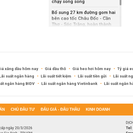
chạy song song
Bổ sung 27 km đường gom hai
bên cao tốc Châu Đốc - Cần
Thơ - Sóc Trăng, hoàn thành
sau một năm
DXG rút khỏi hai khu đô thị
6.200 tỷ ở Cần Thơ, Phú Thọ
iá xăng dầu hôm nay
Giá dầu thô
Giá heo hơi hôm nay
Tỷ giá e
Lãi suất ngân hàng
Lãi suất tiết kiệm
Lãi suất tiền gửi
Lãi suất n
uất ngân hàng BIDV
Lãi suất ngân hàng Vietinbank
Lãi suất ngân 
ÁN
CHỦ ĐẦU TƯ
ĐẤU GIÁ - ĐẤU THẦU
KINH DOANH
DỊC
cấp ngày 20/3/2026
Tel: