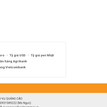
uro
Tỷ giá USD
Tỷ giá yen Nhật
gân hàng Agribank
hàng Vietcombank
H VỤ QUẢNG CÁO
0931589222 (Ms Ngọc)