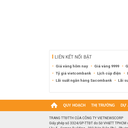
LIÊN KẾT NỔI BẬT
Giá vàng hôm nay
Giá vàng 9999
G
Tỷ giá vietcombank
Lịch cúp điện
Lãi suất ngân hàng Sacombank
Lãi s
QUY HOẠCH
THỊ TRƯỜNG
DỰ 
TRANG TTĐTTH CỦA CÔNG TY VIETNEWSCORP
Giấy phép số 3324/GP-TTĐT do Sở VH&TT TPHCM 