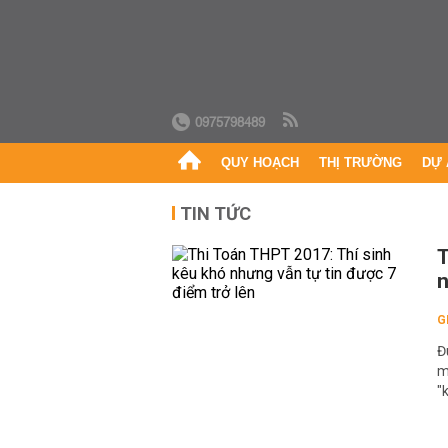
0975798489
QUY HOẠCH
THỊ TRƯỜNG
DỰ 
TIN TỨC
T
n
G
Đ
m
"