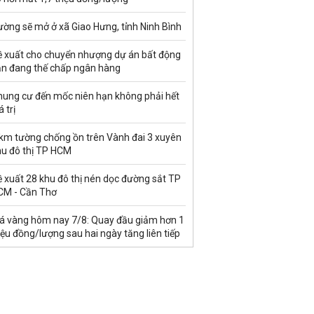
ờng sẽ mở ở xã Giao Hưng, tỉnh Ninh Bình
ề xuất cho chuyển nhượng dự án bất động
ản đang thế chấp ngân hàng
hung cư đến mốc niên hạn không phải hết
á trị
 km tường chống ồn trên Vành đai 3 xuyên
hu đô thị TP HCM
 xuất 28 khu đô thị nén dọc đường sắt TP
CM - Cần Thơ
iá vàng hôm nay 7/8: Quay đầu giảm hơn 1
iệu đồng/lượng sau hai ngày tăng liên tiếp