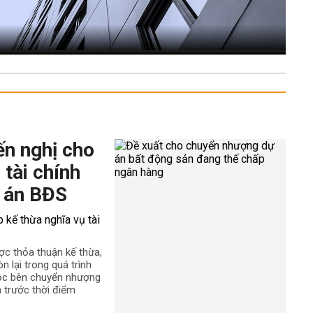
ến nghị cho
 tài chính
 án BĐS
ợc thỏa thuận kế thừa,
n lại trong quá trình
uộc bên chuyển nhượng
h trước thời điểm