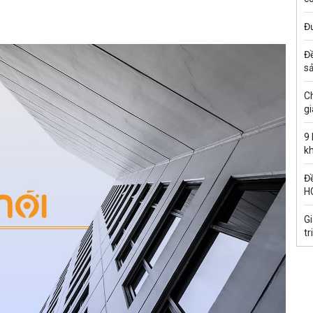
Đư
Đ
s
C
gi
9
k
Đề
H
G
tr