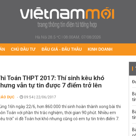
Hà Nội 28.5 °C
|
08:00AM, 07/08/2026
ÁN
CHỦ ĐẦU TƯ
ĐẤU GIÁ - ĐẤU THẦU
KINH DOANH
hi Toán THPT 2017: Thí sinh kêu khó
Đư
hưng vẫn tự tin được 7 điểm trở lên
B
IÁO DỤC
09:54 | 22/06/2017
tỉ
úng 16h ngày 22/6, hơn 860.000 thí sinh hoàn thành xong bài thi
B
ôn Toán với phần thi trắc nghiệm, thời gian 90 phút. Nhiều em
tỉ
kêu trời" vì đề Toán hơi khó nhưng cũng có em tự tin trên điểm 7.
B
có