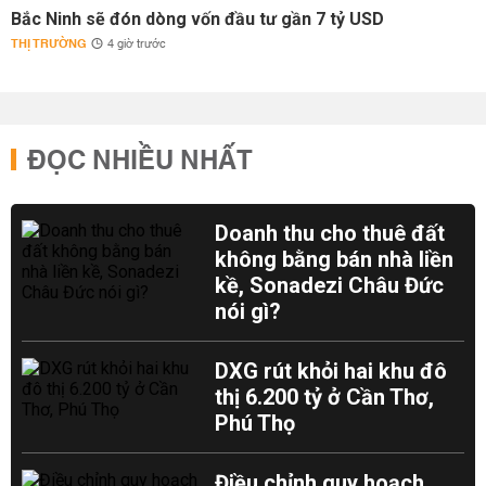
Bắc Ninh sẽ đón dòng vốn đầu tư gần 7 tỷ USD
THỊ TRƯỜNG
4 giờ trước
ĐỌC NHIỀU NHẤT
Doanh thu cho thuê đất
không bằng bán nhà liền
kề, Sonadezi Châu Đức
nói gì?
DXG rút khỏi hai khu đô
thị 6.200 tỷ ở Cần Thơ,
Phú Thọ
Điều chỉnh quy hoạch