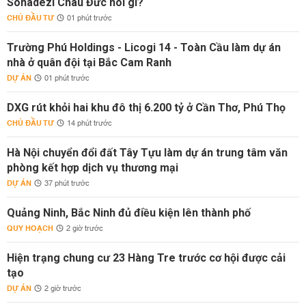
Sonadezi Châu Đức nói gì?
CHỦ ĐẦU TƯ
01 phút trước
Trường Phú Holdings - Licogi 14 - Toàn Cầu làm dự án
nhà ở quân đội tại Bắc Cam Ranh
DỰ ÁN
01 phút trước
DXG rút khỏi hai khu đô thị 6.200 tỷ ở Cần Thơ, Phú Thọ
CHỦ ĐẦU TƯ
14 phút trước
Hà Nội chuyển đổi đất Tây Tựu làm dự án trung tâm văn
phòng kết hợp dịch vụ thương mại
DỰ ÁN
37 phút trước
Quảng Ninh, Bắc Ninh đủ điều kiện lên thành phố
QUY HOẠCH
2 giờ trước
Hiện trạng chung cư 23 Hàng Tre trước cơ hội được cải
tạo
DỰ ÁN
2 giờ trước