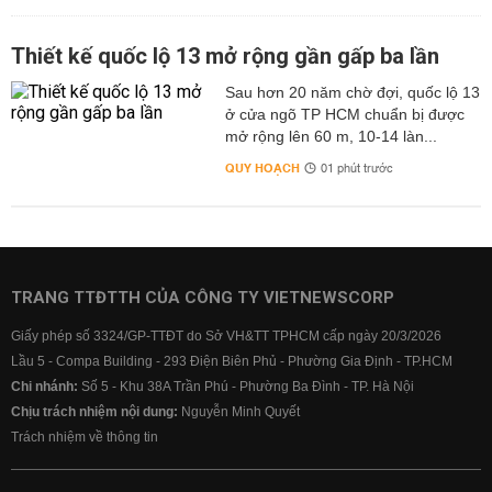
Thiết kế quốc lộ 13 mở rộng gần gấp ba lần
Sau hơn 20 năm chờ đợi, quốc lộ 13
ở cửa ngõ TP HCM chuẩn bị được
mở rộng lên 60 m, 10-14 làn...
QUY HOẠCH
01 phút trước
TRANG TTĐTTH CỦA CÔNG TY VIETNEWSCORP
Giấy phép số 3324/GP-TTĐT do Sở VH&TT TPHCM cấp ngày 20/3/2026
Lầu 5 - Compa Building - 293 Điện Biên Phủ - Phường Gia Định - TP.HCM
Chi nhánh:
Số 5 - Khu 38A Trần Phú - Phường Ba Đình - TP. Hà Nội
Chịu trách nhiệm nội dung:
Nguyễn Minh Quyết
Trách nhiệm về thông tin