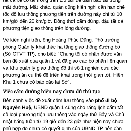
tất cả xe có tải trọng trên 1,5 tấn để đảm bảo tải trọng
mặt đường. Mặt khác, quận cũng kiến nghị cần hạn chế
tốc độ lưu thông phương tiện trên đường này chỉ từ 10
km/giờ đến 20 km/giờ. Đồng thời cấm dừng, đậu tất cả
phương tiện giao thông trên lòng đường.
Về kiến nghị trên, ông Hoàng Phúc Dũng, Phó trưởng
phòng Quản lý khai thác hạ tầng giao thông đường bộ
(Sở GTVT TP), cho biết: “Chúng tôi có nhận được văn
bản đề xuất của quận 1 và đã giao các bộ phận liên quan
và Khu quản lý giao thông đô thị số 1 nghiên cứu các
phương án cụ thể để triển khai trong thời gian tới. Hiện
Khu 1 chưa có báo cáo lại Sở”.
Việc cấm đường hiện nay chưa đủ thủ tục
Bên cạnh việc đề xuất cấm lưu thông vào
phố đi bộ
Nguyễn Huệ
, UBND quận 1 cũng cho rằng lịch cấm tất
cả loại phương tiện lưu thông vào ngày thứ Bảy và Chủ
nhật hằng tuần từ 19 giờ đến 23 giờ như hiện nay chưa
phù hợp do chưa có quyết định của UBND TP nên cần