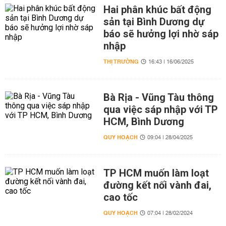
Hai phân khúc bất động
sản tại Bình Dương dự
báo sẽ hưởng lợi nhờ sáp
nhập
THỊ TRƯỜNG
16:43 | 16/06/2025
Bà Rịa - Vũng Tàu thông
qua việc sáp nhập với TP
HCM, Bình Dương
QUY HOẠCH
09:04 | 28/04/2025
TP HCM muốn làm loạt
đường kết nối vành đai,
cao tốc
QUY HOẠCH
07:04 | 28/02/2024